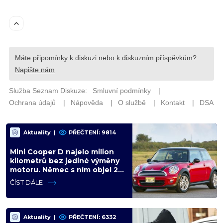
Aktuality
|
PŘEČTENÍ: 9814
Mini Cooper D najelo milion
kilometrů bez jediné výměny
motoru. Němec s ním objel 25
zemí a míří na další milion
ČÍST DÁLE
Aktuality
|
PŘEČTENÍ: 6332