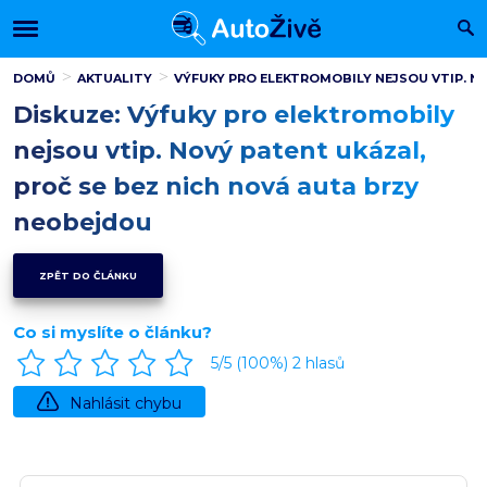
DOMŮ
AKTUALITY
VÝFUKY PRO ELEKTROMOBILY NEJSOU VTIP. N
Diskuze: Výfuky pro elektromobily
nejsou vtip. Nový patent ukázal,
proč se bez nich nová auta brzy
neobejdou
ZPĚT DO ČLÁNKU
Co si myslíte o článku?
5
/5 (
100
%)
2
hlasů
Nahlásit chybu