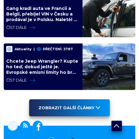
Gang kradl auta ve Francii a
Belgii, přebíjel VIN v Česku a
prodával je v Polsku. Naletěl i
polský vicepremiér
ČÍST DÁLE
Aktuality
|
PŘEČTENÍ: 3787
Chcete Jeep Wrangler? Kupte
ho teď, dokud ještě je.
Evropské emisní limity ho brzy
vyřadí z nabídky nadobro
ČÍST DÁLE
ZOBRAZIT DALŠÍ ČLÁNKY