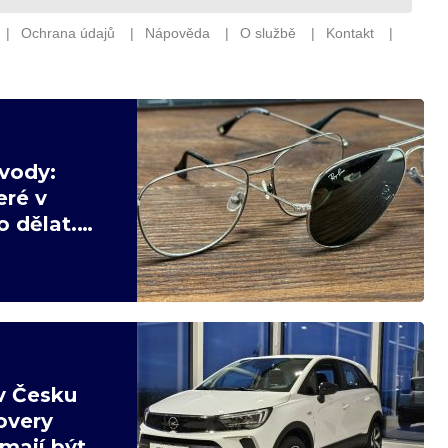
vody:
eré v
 dělat.
v Česku
overy
mají být