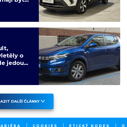
lt,
letěly o
ale jedou
AZIT DALŠÍ ČLÁNKY
KARIÉRA
COOKIES
ETICKÝ KODEX
O