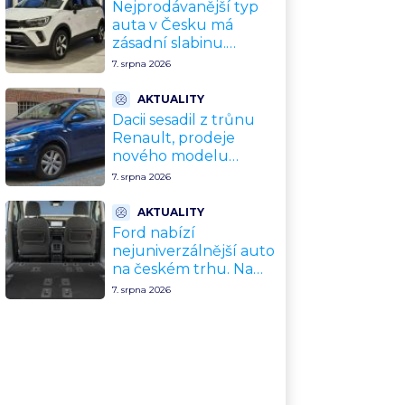
Nejprodávanější typ
auta v Česku má
zásadní slabinu.
Crossovery selhávají
7. srpna 2026
přesně tam, kde mají
být nejsilnější
AKTUALITY
Dacii sesadil z trůnu
Renault, prodeje
nového modelu
vyletěly o 372 % za
7. srpna 2026
jediný rok. Češi ale
jedou svojí pohádku
AKTUALITY
Ford nabízí
nejuniverzálnější auto
na českém trhu. Na
dovolenou, do práce i
7. srpna 2026
na chatu za cenu
kompaktního SUV