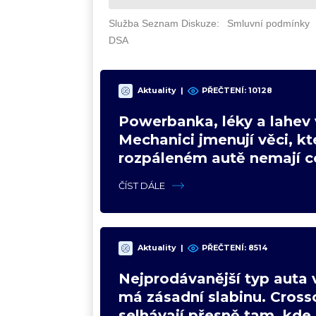
Aktuality
|
PŘEČTENÍ: 10128
Powerbanka, léky a lahev 
Mechanici jmenují věci, kt
rozpáleném autě nemají co
Hrozí i požár
ČÍST DÁLE
Aktuality
|
PŘEČTENÍ: 8514
Nejprodávanější typ auta 
má zásadní slabinu. Cross
selhávají přesně tam, kde 