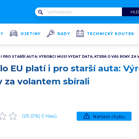
TY
OJETINY
RADY
TECHNICKÝ KOUTEK
 I PRO STARŠÍ AUTA: VÝROBCI MUSÍ VYDAT DATA, KTERÁ O VÁS ROKY ZA
o EU platí i pro starší auta: V
y za volantem sbírali
0
/5 (
0
%)
0
hlasů
Nahlásit chybu