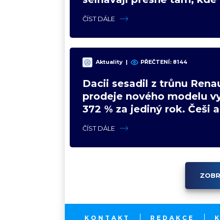
nejsilnější
ČÍST DÁLE
Aktuality
|
PŘEČTENÍ: 8144
Dacii sesadil z trůnu Renau
prodeje nového modelu vy
372 % za jediný rok. Češi 
svojí pohádku
ČÍST DÁLE
ZOBR
KONTAKT
REDAKCE