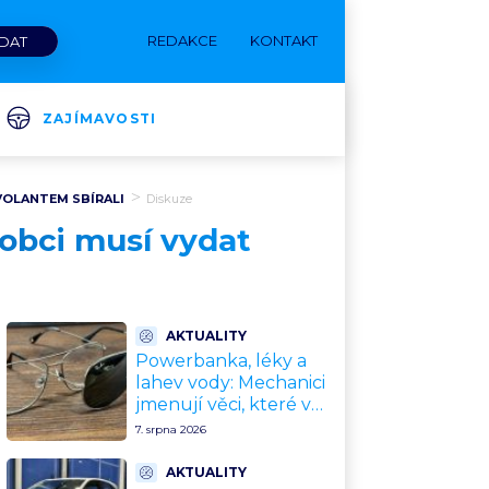
REDAKCE
KONTAKT
ZAJÍMAVOSTI
 VOLANTEM SBÍRALI
Diskuze
ýrobci musí vydat
AKTUALITY
Powerbanka, léky a
lahev vody: Mechanici
jmenují věci, které v
rozpáleném autě
7. srpna 2026
nemají co dělat. Hrozí i
požár
AKTUALITY