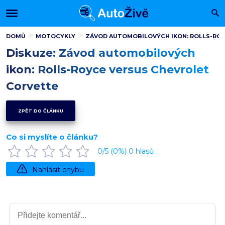
DOMŮ
MOTOCYKLY
ZÁVOD AUTOMOBILOVÝCH IKON: ROLLS-ROY
Diskuze: Závod automobilových
ikon: Rolls-Royce versus Chevrolet
Corvette
ZPĚT DO ČLÁNKU
Co si myslíte o článku?
0
/5 (
0
%)
0
hlasů
Nahlásit chybu