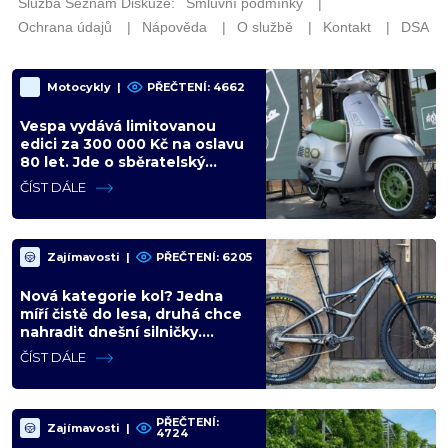
Motocykly
|
PŘEČTENÍ: 4662
Vespa vydává limitovanou
edici za 300 000 Kč na oslavu
80 let. Jde o sběratelský
kalkul místo jízdního upgradu
ČÍST DÁLE
Zajímavosti
|
PŘEČTENÍ: 6205
Nová kategorie kol? Jedna
míří čistě do lesa, druhá chce
nahradit dnešní silničky.
Cyklisté mají rozporuplné
ČÍST DÁLE
názory
PŘEČTENÍ:
Zajímavosti
|
4724