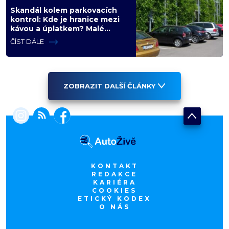
Skandál kolem parkovacích
kontrol: Kde je hranice mezi
kávou a úplatkem? Malé
město, malá výhoda, velký
ČÍST DÁLE
problém
ZOBRAZIT DALŠÍ ČLÁNKY
KONTAKT
REDAKCE
KARIÉRA
COOKIES
ETICKÝ KODEX
O NÁS