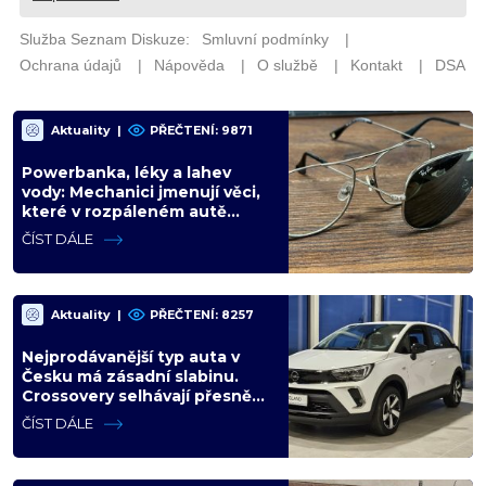
Aktuality
|
PŘEČTENÍ: 9871
Powerbanka, léky a lahev
vody: Mechanici jmenují věci,
které v rozpáleném autě
nemají co dělat. Hrozí i požár
ČÍST DÁLE
Aktuality
|
PŘEČTENÍ: 8257
Nejprodávanější typ auta v
Česku má zásadní slabinu.
Crossovery selhávají přesně
tam, kde mají být nejsilnější
ČÍST DÁLE