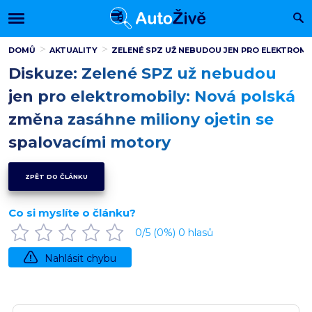
DOMŮ
AKTUALITY
ZELENÉ SPZ UŽ NEBUDOU JEN PRO ELEKTROMO
Diskuze: Zelené SPZ už nebudou
jen pro elektromobily: Nová polská
změna zasáhne miliony ojetin se
spalovacími motory
ZPĚT DO ČLÁNKU
Co si myslíte o článku?
0
/5 (
0
%)
0
hlasů
Nahlásit chybu