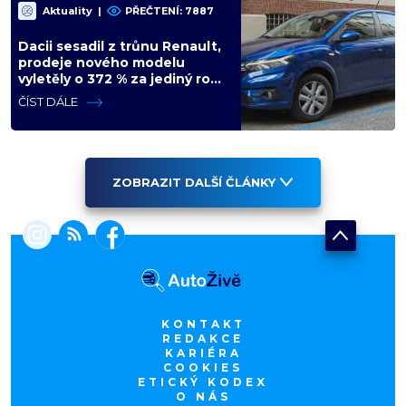
Aktuality
|
PŘEČTENÍ: 7887
Dacii sesadil z trůnu Renault,
prodeje nového modelu
vyletěly o 372 % za jediný rok.
Češi ale jedou svojí pohádku
ČÍST DÁLE
ZOBRAZIT DALŠÍ ČLÁNKY
KONTAKT
REDAKCE
KARIÉRA
COOKIES
ETICKÝ KODEX
O NÁS