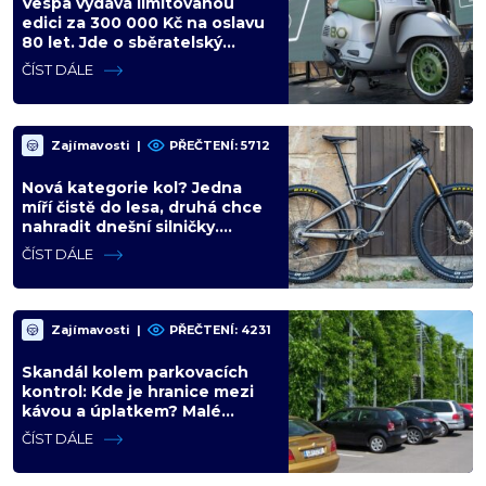
Vespa vydává limitovanou
edici za 300 000 Kč na oslavu
80 let. Jde o sběratelský
kalkul místo jízdního upgradu
ČÍST DÁLE
Zajímavosti
|
PŘEČTENÍ: 5712
Nová kategorie kol? Jedna
míří čistě do lesa, druhá chce
nahradit dnešní silničky.
Cyklisté mají rozporuplné
ČÍST DÁLE
názory
Zajímavosti
|
PŘEČTENÍ: 4231
Skandál kolem parkovacích
kontrol: Kde je hranice mezi
kávou a úplatkem? Malé
město, malá výhoda, velký
ČÍST DÁLE
problém