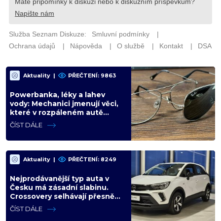
Aktuality
|
PŘEČTENÍ: 9863
Powerbanka, léky a lahev
vody: Mechanici jmenují věci,
které v rozpáleném autě
nemají co dělat. Hrozí i požár
ČÍST DÁLE
Aktuality
|
PŘEČTENÍ: 8249
Nejprodávanější typ auta v
Česku má zásadní slabinu.
Crossovery selhávají přesně
tam, kde mají být nejsilnější
ČÍST DÁLE