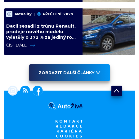
Aktuality
|
PŘEČTENÍ: 7879
Dacii sesadil z trůnu Renault,
prodeje nového modelu
vyletěly o 372 % za jediný rok.
Češi ale jedou svojí pohádku
ČÍST DÁLE
ZOBRAZIT DALŠÍ ČLÁNKY
KONTAKT
REDAKCE
KARIÉRA
COOKIES