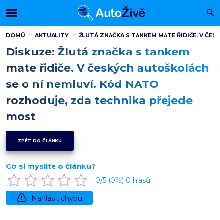
DOMŮ
AKTUALITY
ŽLUTÁ ZNAČKA S TANKEM MATE ŘIDIČE. V ČE
Diskuze: Žlutá značka s tankem
mate řidiče. V českých autoškolách
se o ní nemluví. Kód NATO
rozhoduje, zda technika přejede
most
ZPĚT DO ČLÁNKU
Co si myslíte o článku?
0
/5 (
0
%)
0
hlasů
Nahlásit chybu