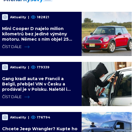
Aktuality
|
182821
Mini Cooper D najelo milion
kilometrů bez jediné výměny
motoru. Němec s ním objel 25
zemí a míří na další milion
ČÍST DÁLE
Aktuality
|
179339
Gang kradl auta ve Francii a
Belgii, přebíjel VIN v Česku a
prodával je v Polsku. Naletěl i
polský vicepremiér
ČÍST DÁLE
Aktuality
|
176794
Chcete Jeep Wrangler? Kupte ho