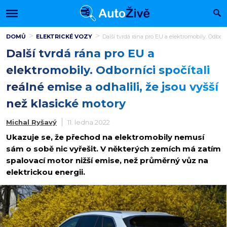
DOMŮ
ELEKTRICKÉ VOZY
Další tvrdá rána pro EU a elektromobily. Odborní
Další tvrdá rána pro EU a
elektromobily. Odborníci spočítali
reálné emise a odhalili, že jsou vyšší
než klasické motory
Michal Ryšavý
11. ledna 2022
Ukazuje se, že přechod na elektromobily nemusí
sám o sobě nic vyřešit. V některých zemích má zatím
spalovací motor nižší emise, než průměrný vůz na
elektrickou energii.