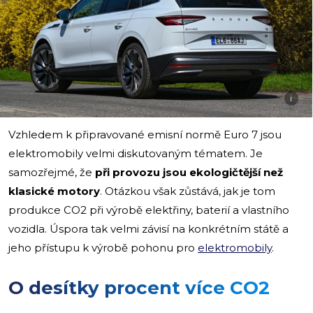
i
Vzhledem k připravované emisní normě Euro 7 jsou
elektromobily velmi diskutovaným tématem. Je
samozřejmé, že
při provozu jsou ekologičtější než
klasické motory
. Otázkou však zůstává, jak je tom
produkce CO2 při výrobě elektřiny, baterií a vlastního
vozidla. Úspora tak velmi závisí na konkrétním státě a
jeho přístupu k výrobě pohonu pro
elektromobily
.
O desítky procent více CO2