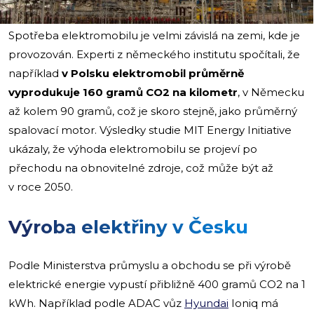
i
Spotřeba elektromobilu je velmi závislá na zemi, kde je
provozován. Experti z německého institutu spočítali, že
například
v Polsku elektromobil průměrně
vyprodukuje 160 gramů CO2 na kilometr
, v Německu
až kolem 90 gramů, což je skoro stejně, jako průměrný
spalovací motor. Výsledky studie MIT Energy Initiative
ukázaly, že výhoda elektromobilu se projeví po
přechodu na obnovitelné zdroje, což může být až
v roce 2050.
Výroba elektřiny v Česku
Podle Ministerstva průmyslu a obchodu se při výrobě
elektrické energie vypustí přibližně 400 gramů CO2 na 1
kWh. Například podle ADAC vůz
Hyundai
Ioniq má