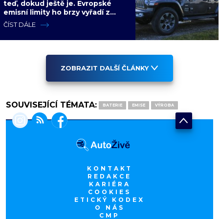
teď, dokud ještě je. Evropské
emisní limity ho brzy vyřadí z
nabídky nadobro
ČÍST DÁLE
ZOBRAZIT DALŠÍ ČLÁNKY
SOUVISEJÍCÍ TÉMATA:
BATERIE
EMISE
VÝROBA
KONTAKT
REDAKCE
KARIÉRA
COOKIES
ETICKÝ KODEX
O NÁS
CMP