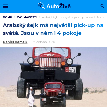
DOMŮ
ZAJÍMAVOSTI
Arabský šejk má největší pick-up na světě. Jsou v 
Arabský šejk má největší pick-up na
světě. Jsou v něm i 4 pokoje
Daniel Hamžík
17. června 2020