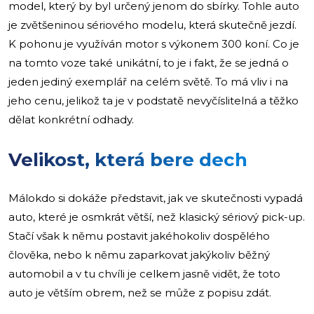
model, který by byl určený jenom do sbírky. Tohle auto
je zvětšeninou sériového modelu, která skutečně jezdí.
K pohonu je využíván motor s výkonem 300 koní. Co je
na tomto voze také unikátní, to je i fakt, že se jedná o
jeden jediný exemplář na celém světě. To má vliv i na
jeho cenu, jelikož ta je v podstatě nevyčíslitelná a těžko
dělat konkrétní odhady.
Velikost, která bere dech
Málokdo si dokáže představit, jak ve skutečnosti vypadá
auto, které je osmkrát větší, než klasický sériový pick-up.
Stačí však k němu postavit jakéhokoliv dospělého
člověka, nebo k němu zaparkovat jakýkoliv běžný
automobil a v tu chvíli je celkem jasně vidět, že toto
auto je větším obrem, než se může z popisu zdát.