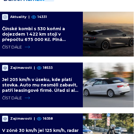
Aktuality
|
14331
Čínské kombi s 530 koňmi a
dojezdem 1 422 km stojí v
přepočtu 675 000 Kč. Plná
výbava je v ceně, VW a BMW mají
ČÍST DÁLE
problém
Zajímavosti
|
18533
Jel 205 km/h v úseku, kde platí
stovka. Auto mu nesměli zabavit,
patří leasingové firmě. Úřad si ale
poradil jinak
ČÍST DÁLE
Zajímavosti
|
16358
V zóně 30 km/h jel 125 km/h, radar