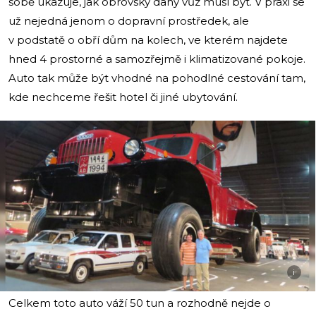
sobě ukazuje, jak obrovský daný vůz musí být. V praxi se
už nejedná jenom o dopravní prostředek, ale
v podstatě o obří dům na kolech, ve kterém najdete
hned 4 prostorné a samozřejmě i klimatizované pokoje.
Auto tak může být vhodné na pohodlné cestování tam,
kde nechceme řešit hotel či jiné ubytování.
i
Celkem toto auto váží 50 tun a rozhodně nejde o