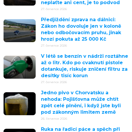
neplaťte ani cent, je to podvod
27. července 2026
Předjíždění zprava na dálnici:
Zákon ho dovoluje jen v koloně
nebo odbočovacím pruhu, jinak
hrozí pokuta až 25 000 Kč
27. července 2026
V létě se benzín v nádrži roztáhne
až o litr. Kdo po cvaknutí pistole
dotankuje, riskuje zničení filtru za
desítky tisíc korun
27. července 2026
Jedno pivo v Chorvatsku a
nehoda: Pojišťovna může chtít
zpět celé plnění, i když jste byli
pod zákonným limitem země
26. července 2026
Ruka na řadicí páce a spěch při