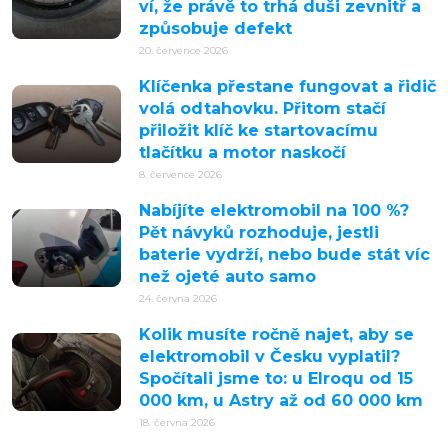
ví, že právě to trhá duši zevnitř a
způsobuje defekt
20. července 2026
Klíčenka přestane fungovat a řidič
volá odtahovku. Přitom stačí
přiložit klíč ke startovacímu
tlačítku a motor naskočí
8. července 2026
Nabíjíte elektromobil na 100 %?
Pět návyků rozhoduje, jestli
baterie vydrží, nebo bude stát víc
než ojeté auto samo
24. června 2026
Kolik musíte ročně najet, aby se
elektromobil v Česku vyplatil?
Spočítali jsme to: u Elroqu od 15
000 km, u Astry až od 60 000 km
18. června 2026