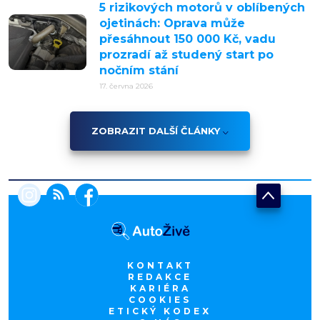
5 rizikových motorů v oblíbených
ojetinách: Oprava může
přesáhnout 150 000 Kč, vadu
prozradí až studený start po
nočním stání
17. června 2026
ZOBRAZIT DALŠÍ ČLÁNKY
KONTAKT
REDAKCE
KARIÉRA
COOKIES
ETICKÝ KODEX