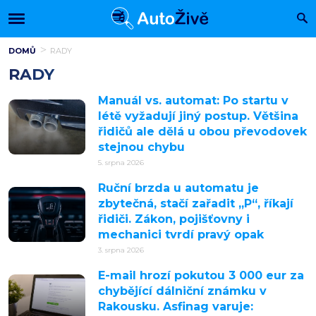
DOMŮ
RADY
RADY
Manuál vs. automat: Po startu v
létě vyžadují jiný postup. Většina
řidičů ale dělá u obou převodovek
stejnou chybu
5. srpna 2026
Ruční brzda u automatu je
zbytečná, stačí zařadit „P“, říkají
řidiči. Zákon, pojišťovny i
mechanici tvrdí pravý opak
3. srpna 2026
E-mail hrozí pokutou 3 000 eur za
chybějící dálniční známku v
Rakousku. Asfinag varuje: