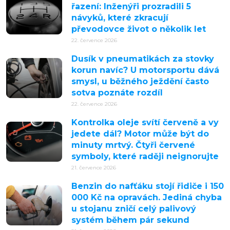
řazení: Inženýři prozradili 5
návyků, které zkracují
převodovce život o několik let
22. července 2026
Dusík v pneumatikách za stovky
korun navíc? U motorsportu dává
smysl, u běžného ježdění často
sotva poznáte rozdíl
22. července 2026
Kontrolka oleje svítí červeně a vy
jedete dál? Motor může být do
minuty mrtvý. Čtyři červené
symboly, které raději neignorujte
21. července 2026
Benzin do nafťáku stojí řidiče i 150
000 Kč na opravách. Jediná chyba
u stojanu zničí celý palivový
systém během pár sekund