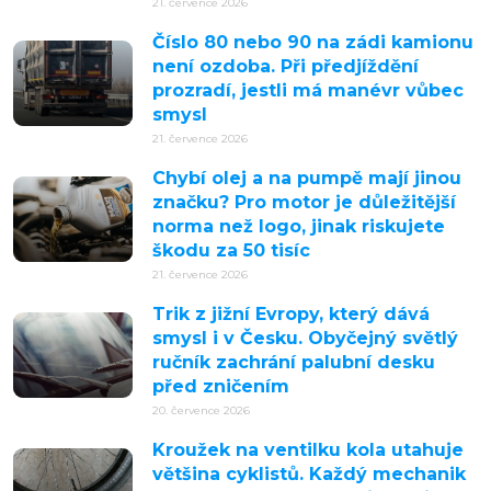
21. července 2026
Číslo 80 nebo 90 na zádi kamionu
není ozdoba. Při předjíždění
prozradí, jestli má manévr vůbec
smysl
21. července 2026
Chybí olej a na pumpě mají jinou
značku? Pro motor je důležitější
norma než logo, jinak riskujete
škodu za 50 tisíc
21. července 2026
Trik z jižní Evropy, který dává
smysl i v Česku. Obyčejný světlý
ručník zachrání palubní desku
před zničením
20. července 2026
Kroužek na ventilku kola utahuje
většina cyklistů. Každý mechanik