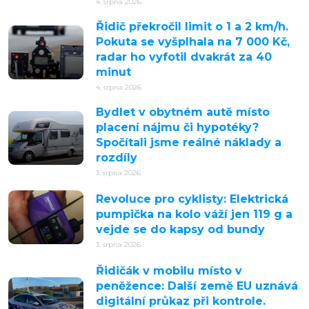
4. srpna 2026
Řidič překročil limit o 1 a 2 km/h.
Pokuta se vyšplhala na 7 000 Kč,
radar ho vyfotil dvakrát za 40
minut
4. srpna 2026
Bydlet v obytném autě místo
placení nájmu či hypotéky?
Spočítali jsme reálné náklady a
rozdíly
3. srpna 2026
Revoluce pro cyklisty: Elektrická
pumpička na kolo váží jen 119 g a
vejde se do kapsy od bundy
3. srpna 2026
Řidičák v mobilu místo v
peněžence: Další země EU uznává
digitální průkaz při kontrole.