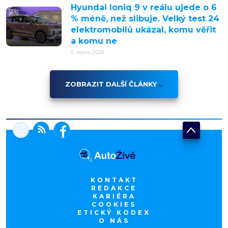
Hyundai Ioniq 9 v reálu ujede o 6
% méně, než slibuje. Velký test 24
elektromobilů ukázal, komu věřit
a komu ne
2. srpna 2026
ZOBRAZIT DALŠÍ ČLÁNKY
KONTAKT
REDAKCE
KARIÉRA
COOKIES
ETICKÝ KODEX
O NÁS