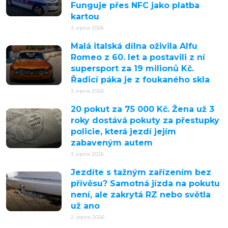
Funguje přes NFC jako platba
kartou
3. srpna 2026
Malá italská dílna oživila Alfu
Romeo z 60. let a postavili z ní
supersport za 19 milionů Kč.
Řadicí páka je z foukaného skla
3. srpna 2026
20 pokut za 75 000 Kč. Žena už 3
roky dostává pokuty za přestupky
policie, která jezdí jejím
zabaveným autem
3. srpna 2026
Jezdíte s tažným zařízením bez
přívěsu? Samotná jízda na pokutu
není, ale zakrytá RZ nebo světla
už ano
2. srpna 2026