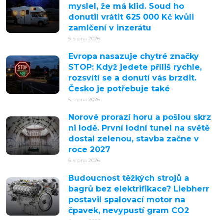
myslel, že má klid. Soud ho
donutil vrátit 625 000 Kč kvůli
zamlčení v inzerátu
5. srpna 2026
Evropa nasazuje chytré značky
STOP: Když jedete příliš rychle,
rozsvítí se a donutí vás brzdit.
Česko je potřebuje také
5. srpna 2026
Norové prorazí horu a pošlou skrz
ni lodě. První lodní tunel na světě
dostal zelenou, stavba začne v
roce 2027
5. srpna 2026
Budoucnost těžkých strojů a
bagrů bez elektrifikace? Liebherr
postavil spalovací motor na
čpavek, nevypustí gram CO2