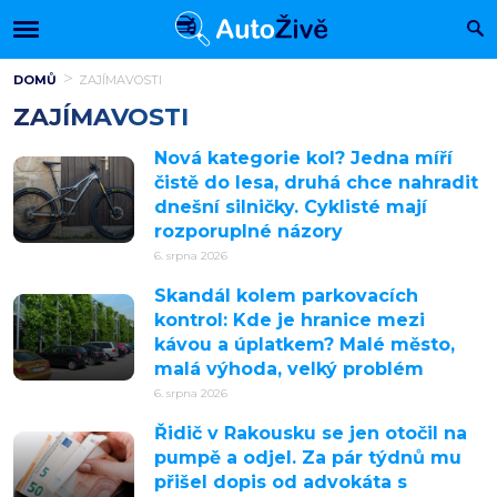
DOMŮ
ZAJÍMAVOSTI
ZAJÍMAVOSTI
Nová kategorie kol? Jedna míří
čistě do lesa, druhá chce nahradit
dnešní silničky. Cyklisté mají
rozporuplné názory
6. srpna 2026
Skandál kolem parkovacích
kontrol: Kde je hranice mezi
kávou a úplatkem? Malé město,
malá výhoda, velký problém
6. srpna 2026
Řidič v Rakousku se jen otočil na
pumpě a odjel. Za pár týdnů mu
přišel dopis od advokáta s