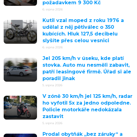
požadavkem 9 300 Kč
6. srpna 2026
Kutil vzal moped z roku 1976 a
udělal z něj pětiválec o 350
kubících. Hluk 127,5 decibelu
slyšíte přes celou vesnici
6. srpna 2026
Jel 205 km/h v úseku, kde platí
stovka. Auto mu nesměli zabavit,
patří leasingové firmě. Úřad si ale
poradil jinak
5. srpna 2026
V zóně 30 km/h jel 125 km/h, radar
ho vyfotil 5x za jedno odpoledne.
Policie motorkáře nedokázala
zastavit
5. srpna 2026
Prodal obytňák „bez záruky“ a