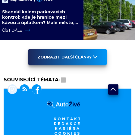
Skandál kolem parkovacích
kontrol: Kde je hranice mezi
kávou a úplatkem? Malé město,
malá výhoda, velký problém
ČÍST DÁLE
ZOBRAZIT DALŠÍ ČLÁNKY
SOUVISEJÍCÍ TÉMATA:
KONTAKT
REDAKCE
KARIÉRA
COOKIES