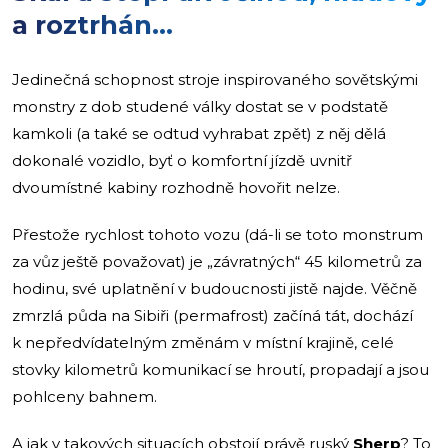
a roztrhán…
Jedinečná schopnost stroje inspirovaného sovětskými
monstry z dob studené války dostat se v podstatě
kamkoli (a také se odtud vyhrabat zpět) z něj dělá
dokonalé vozidlo, byť o komfortní jízdě uvnitř
dvoumístné kabiny rozhodně hovořit nelze.
Přestože rychlost tohoto vozu (dá-li se toto monstrum
za vůz ještě považovat) je „závratných“ 45 kilometrů za
hodinu, své uplatnění v budoucnosti jistě najde. Věčně
zmrzlá půda na Sibiři (permafrost) začíná tát, dochází
k nepředvídatelným změnám v místní krajině, celé
stovky kilometrů komunikací se hroutí, propadají a jsou
pohlceny bahnem.
A jak v takových situacích obstojí právě ruský
Sherp
? To