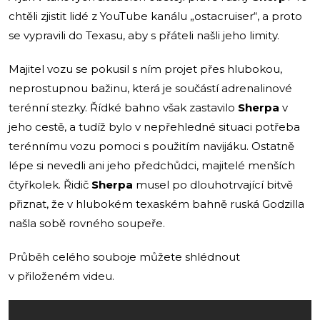
chtěli zjistit lidé z YouTube kanálu „ostacruiser“, a proto
se vypravili do Texasu, aby s přáteli našli jeho limity.
Majitel vozu se pokusil s ním projet přes hlubokou,
neprostupnou bažinu, která je součástí adrenalinové
terénní stezky. Řídké bahno však zastavilo
Sherpa
v
jeho cestě, a tudíž bylo v nepřehledné situaci potřeba
terénnímu vozu pomoci s použitím navijáku. Ostatně
lépe si nevedli ani jeho předchůdci, majitelé menších
čtyřkolek. Řidič
Sherpa
musel po dlouhotrvající bitvě
přiznat, že v hlubokém texaském bahně ruská Godzilla
našla sobě rovného soupeře.
Průběh celého souboje můžete shlédnout
v přiloženém videu.