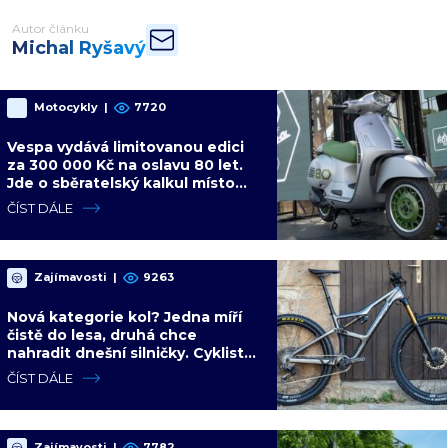
Autor článku
Michal Ryšavý
Motocykly
|
7720
Vespa vydává limitovanou edici
za 300 000 Kč na oslavu 80 let.
Jde o sběratelský kalkul místo
jízdního upgradu
ČÍST DÁLE
Zajímavosti
|
9263
Nová kategorie kol? Jedna míří
čistě do lesa, druhá chce
nahradit dnešní silničky. Cyklisté
mají rozporuplné názory
ČÍST DÁLE
Zajímavosti
|
7782