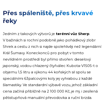
Přes spáleniště, přes krvavé
řeky
Jedním z takových výtvorů je
terénní vůz Sherp
.
V bažinách si rochní podobně jako pohádkový zlobr
Shrek a cestu z nich si najde spolehlivěji než legendární
Král Šumavy. Koneckonců pro pobyt v tomto
nevlídném prostředí byl přímo stvořen: dieselový
japonský, vodou chlazený čtyřválec Kubota-V1505-t o
objemu 1,5 litru a výkonu 44 koňských sil spolu se
speciálními 63palcovými koly jej vyhrabou z každé
šlamastiky. Ve standardní výbavě vozu, jehož základní
cena začíná přibližně na 2 100 000 Kč, je mj. i zesílená
pětistupňová manuální převodovka a ruční brzda.