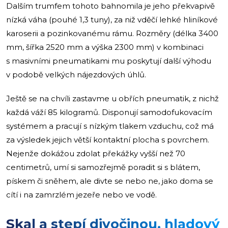
Dalším trumfem tohoto bahnomila je jeho překvapivě
nízká váha (pouhé 1,3 tuny), za niž vděčí lehké hliníkové
karoserii a pozinkovanému rámu. Rozměry (délka 3400
mm, šířka 2520 mm a výška 2300 mm) v kombinaci
s masivními pneumatikami mu poskytují další výhodu
v podobě velkých nájezdových úhlů.
Ještě se na chvíli zastavme u obřích pneumatik, z nichž
každá váží 85 kilogramů. Disponují samodofukovacím
systémem a pracují s nízkým tlakem vzduchu, což má
za výsledek jejich větší kontaktní plocha s povrchem.
Nejenže dokážou zdolat překážky vyšší než 70
centimetrů, umí si samozřejmě poradit si s blátem,
pískem či sněhem, ale divte se nebo ne, jako doma se
cítí i na zamrzlém jezeře nebo ve vodě.
Skal a stepí divočinou, hladový