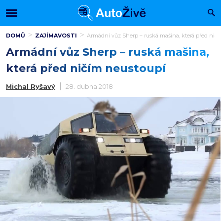
DOMŮ
ZAJÍMAVOSTI
Armádní vůz Sherp – ruská mašina, která před nič
Armádní vůz Sherp – ruská mašina,
která před ničím neustoupí
Michal Ryšavý
28. dubna 2018