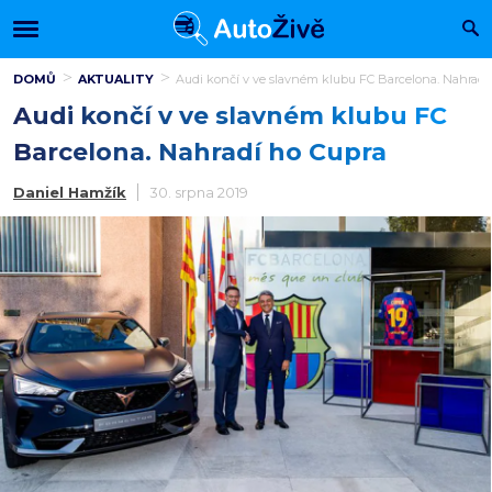
DOMŮ
AKTUALITY
Audi končí v ve slavném klubu FC Barcelona. Nahradí
Audi končí v ve slavném klubu FC
Barcelona. Nahradí ho Cupra
Daniel Hamžík
30. srpna 2019