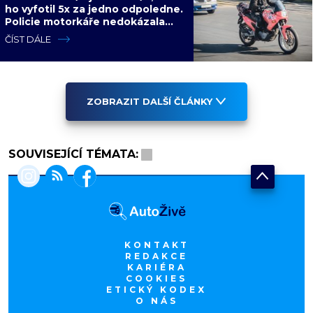
ho vyfotil 5x za jedno odpoledne.
Policie motorkáře nedokázala
zastavit
ČÍST DÁLE
ZOBRAZIT DALŠÍ ČLÁNKY
SOUVISEJÍCÍ TÉMATA:
KONTAKT
REDAKCE
KARIÉRA
COOKIES
ETICKÝ KODEX
O NÁS