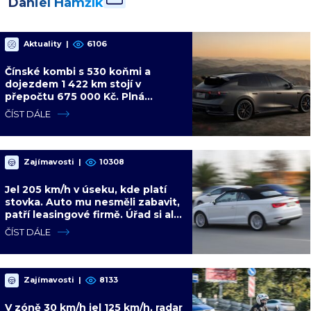
Daniel Hamžík
Aktuality
|
6106
Čínské kombi s 530 koňmi a
dojezdem 1 422 km stojí v
přepočtu 675 000 Kč. Plná
výbava je v ceně, VW a BMW mají
ČÍST DÁLE
problém
Zajímavosti
|
10308
Jel 205 km/h v úseku, kde platí
stovka. Auto mu nesměli zabavit,
patří leasingové firmě. Úřad si ale
poradil jinak
ČÍST DÁLE
Zajímavosti
|
8133
V zóně 30 km/h jel 125 km/h, radar