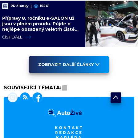
PR články
|
15261
Přípravy 8. ročníku e-SALON už
jsou v plném proudu. Půjde o
nejlépe obsazený veletrh čisté
mobility v historii
ČÍST DÁLE
ZOBRAZIT DALŠÍ ČLÁNKY
SOUVISEJÍCÍ TÉMATA:
KONTAKT
REDAKCE
KARIÉRA