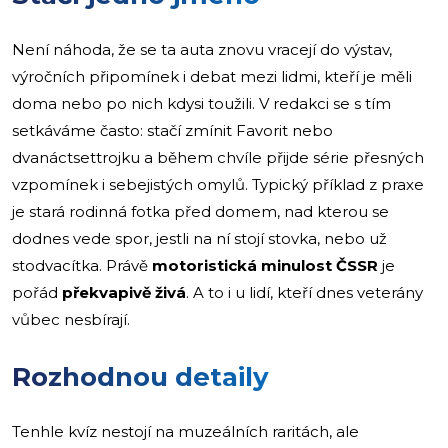
Není náhoda, že se ta auta znovu vracejí do výstav,
výročních připomínek i debat mezi lidmi, kteří je měli
doma nebo po nich kdysi toužili. V redakci se s tím
setkáváme často: stačí zmínit Favorit nebo
dvanáctsettrojku a během chvíle přijde série přesných
vzpomínek i sebejistých omylů. Typický příklad z praxe
je stará rodinná fotka před domem, nad kterou se
dodnes vede spor, jestli na ní stojí stovka, nebo už
stodvacítka. Právě
motoristická minulost ČSSR
je
pořád
překvapivě živá
. A to i u lidí, kteří dnes veterány
vůbec nesbírají.
Rozhodnou detaily
Tenhle kvíz nestojí na muzeálních raritách, ale