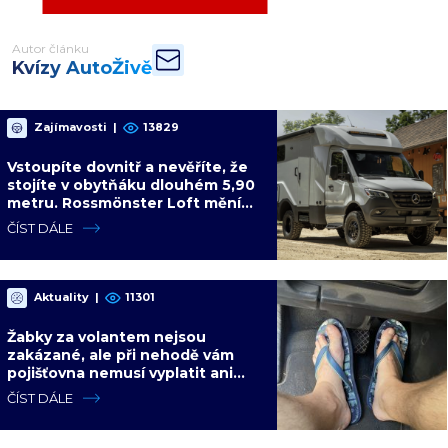
Autor článku
Kvízy AutoŽivě
Zajímavosti
|
13829
Vstoupíte dovnitř a nevěříte, že
stojíte v obytňáku dlouhém 5,90
metru. Rossmönster Loft mění
představy o kempování
ČÍST DÁLE
Aktuality
|
11301
Žabky za volantem nejsou
zakázané, ale při nehodě vám
pojišťovna nemusí vyplatit ani
korunu. Vysvětlíme proč
ČÍST DÁLE