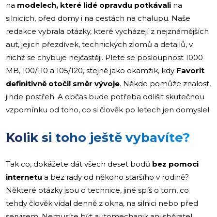
na
modelech, které lidé opravdu potkávali
na
silnicích, před domy i na cestách na chalupu. Naše
redakce vybrala otázky, které vycházejí z nejznámějších
aut, jejich přezdívek, technických zlomů a detailů, v
nichž se chybuje nejčastěji. Plete se posloupnost 1000
MB, 100/110 a 105/120, stejně jako okamžik, kdy
Favorit
definitivně otočil směr vývoje
. Někde pomůže znalost,
jinde postřeh. A občas bude potřeba odlišit skutečnou
vzpomínku od toho, co si člověk po letech jen domyslel.
Kolik si toho ještě vybavíte?
Tak co, dokážete dát všech deset bodů
bez pomoci
internetu
a bez rady od někoho staršího v rodině?
Některé otázky jsou o technice, jiné spíš o tom, co
tehdy člověk vídal denně z okna, na silnici nebo před
servisem. Nemusíte být automechanik ani sběratel,