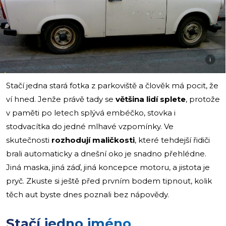
i
Stačí jedna stará fotka z parkoviště a člověk má pocit, že
ví hned. Jenže právě tady se
většina lidí splete
, protože
v paměti po letech splývá embéčko, stovka i
stodvacítka do jedné mlhavé vzpomínky. Ve
skutečnosti
rozhodují maličkosti
, které tehdejší řidiči
brali automaticky a dnešní oko je snadno přehlédne.
Jiná maska, jiná záď, jiná koncepce motoru, a jistota je
pryč. Zkuste si ještě před prvním bodem tipnout, kolik
těch aut byste dnes poznali bez nápovědy.
Stačí jedno jméno