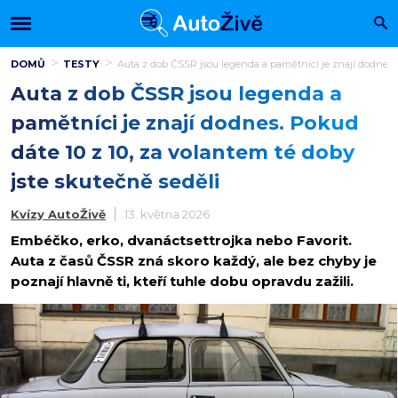
DOMŮ
TESTY
Auta z dob ČSSR jsou legenda a pamětníci je znají dodnes. P
Auta z dob ČSSR jsou legenda a
pamětníci je znají dodnes. Pokud
dáte 10 z 10, za volantem té doby
jste skutečně seděli
Kvízy AutoŽivě
13. května 2026
Embéčko, erko, dvanáctsettrojka nebo Favorit.
Auta z časů ČSSR zná skoro každý, ale bez chyby je
poznají hlavně ti, kteří tuhle dobu opravdu zažili.