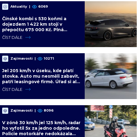
Aktuality
|
6069
Čínské kombi s 530 koňmi a
dojezdem 1 422 km stojí v
přepočtu 675 000 Kč. Plná
výbava je v ceně, VW a BMW mají
ČÍST DÁLE
problém
Zajímavosti
|
10271
Jel 205 km/h v úseku, kde platí
stovka. Auto mu nesměli zabavit,
patří leasingové firmě. Úřad si ale
poradil jinak
ČÍST DÁLE
Zajímavosti
|
8096
V zóně 30 km/h jel 125 km/h, radar
ho vyfotil 5x za jedno odpoledne.
Policie motorkáře nedokázala