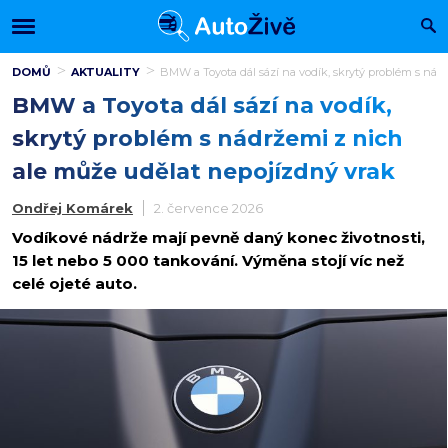
DOMŮ
AKTUALITY
BMW a Toyota dál sází na vodík, skrytý problém s nád
BMW a Toyota dál sází na vodík,
skrytý problém s nádržemi z nich
ale může udělat nepojízdný vrak
Ondřej Komárek
2. července 2026
Vodíkové nádrže mají pevně daný konec životnosti,
15 let nebo 5 000 tankování. Výměna stojí víc než
celé ojeté auto.