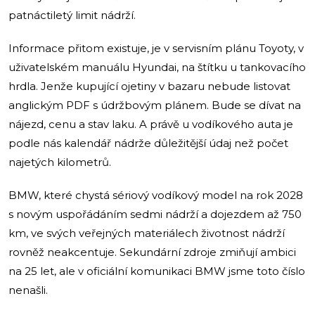
patnáctiletý limit nádrží.
Informace přitom existuje, je v servisním plánu Toyoty, v
uživatelském manuálu Hyundai, na štítku u tankovacího
hrdla. Jenže kupující ojetiny v bazaru nebude listovat
anglickým PDF s údržbovým plánem. Bude se dívat na
nájezd, cenu a stav laku. A právě u vodíkového auta je
podle nás kalendář nádrže důležitější údaj než počet
najetých kilometrů.
BMW, které chystá sériový vodíkový model na rok 2028
s novým uspořádáním sedmi nádrží a dojezdem až 750
km, ve svých veřejných materiálech životnost nádrží
rovněž neakcentuje. Sekundární zdroje zmiňují ambici
na 25 let, ale v oficiální komunikaci BMW jsme toto číslo
nenašli.