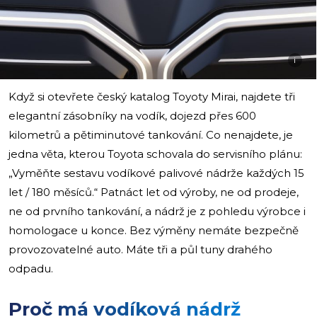
i
Když si otevřete český katalog Toyoty Mirai, najdete tři
elegantní zásobníky na vodík, dojezd přes 600
kilometrů a pětiminutové tankování. Co nenajdete, je
jedna věta, kterou Toyota schovala do servisního plánu:
„Vyměňte sestavu vodíkové palivové nádrže každých 15
let / 180 měsíců.“ Patnáct let od výroby, ne od prodeje,
ne od prvního tankování, a nádrž je z pohledu výrobce i
homologace u konce. Bez výměny nemáte bezpečně
provozovatelné auto. Máte tři a půl tuny drahého
odpadu.
Proč má vodíková nádrž