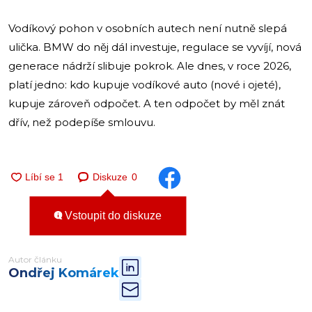
Vodíkový pohon v osobních autech není nutně slepá
ulička. BMW do něj dál investuje, regulace se vyvíjí, nová
generace nádrží slibuje pokrok. Ale dnes, v roce 2026,
platí jedno: kdo kupuje vodíkové auto (nové i ojeté),
kupuje zároveň odpočet. A ten odpočet by měl znát
dřív, než podepíše smlouvu.
Diskuze
0
Vstoupit do diskuze
Autor článku
Ondřej Komárek