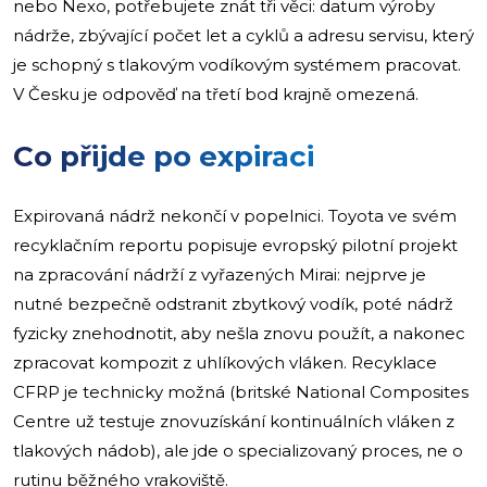
nebo Nexo, potřebujete znát tři věci: datum výroby
nádrže, zbývající počet let a cyklů a adresu servisu, který
je schopný s tlakovým vodíkovým systémem pracovat.
V Česku je odpověď na třetí bod krajně omezená.
Co přijde po expiraci
Expirovaná nádrž nekončí v popelnici. Toyota ve svém
recyklačním reportu popisuje evropský pilotní projekt
na zpracování nádrží z vyřazených Mirai: nejprve je
nutné bezpečně odstranit zbytkový vodík, poté nádrž
fyzicky znehodnotit, aby nešla znovu použít, a nakonec
zpracovat kompozit z uhlíkových vláken. Recyklace
CFRP je technicky možná (britské National Composites
Centre už testuje znovuzískání kontinuálních vláken z
tlakových nádob), ale jde o specializovaný proces, ne o
rutinu běžného vrakoviště.