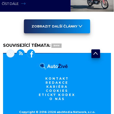
zastavit
ČÍST DÁLE
ZOBRAZIT DALŠÍ ČLÁNKY
SOUVISEJÍCÍ TÉMATA:
BMW
KONTAKT
REDAKCE
KARIÉRA
COOKIES
ETICKÝ KODEX
O NÁS
Copyright © 2016-2026 abcMedia Network, s.r.o.