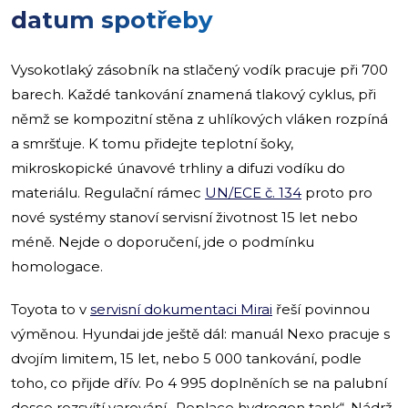
datum spotřeby
Vysokotlaký zásobník na stlačený vodík pracuje při 700
barech. Každé tankování znamená tlakový cyklus, při
němž se kompozitní stěna z uhlíkových vláken rozpíná
a smršťuje. K tomu přidejte teplotní šoky,
mikroskopické únavové trhliny a difuzi vodíku do
materiálu. Regulační rámec
UN/ECE č. 134
proto pro
nové systémy stanoví servisní životnost 15 let nebo
méně. Nejde o doporučení, jde o podmínku
homologace.
Toyota to v
servisní dokumentaci Mirai
řeší povinnou
výměnou. Hyundai jde ještě dál: manuál Nexo pracuje s
dvojím limitem, 15 let, nebo 5 000 tankování, podle
toho, co přijde dřív. Po 4 995 doplněních se na palubní
desce rozsvítí varování „Replace hydrogen tank“. Nádrž