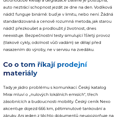
dlouhodobě klesají a degradace baterie je postupná,
auto neztrácí schopnost jezdit ze dne na den. Vodíková
nádrž funguje binárně: buď je v limitu, nebo není. Žádná
standardizovaná a cenově rozumná metoda, jak starou
nádrž přezkoušet a prodloužit jí životnost, dnes
neexistuje. Bezpečnostní testy simulující 15letý provoz
(tlakové cykly, odolnost vůči vadám) se dělají před
nasazením do výroby, ne v servisu na zvedáku.
Co o tom říkají prodejní
materiály
Tady je jádro problému s komunikací. Český katalog
Mirai mluví o „nulových lokálních emisích“, třech
zásobnících a budoucnosti mobility. Český ceník Nexo
akcentuje dojezd 666 km, pětiminutové tankování a
záruky. Ani jeden z těchto dokumentů neupozorňuje na