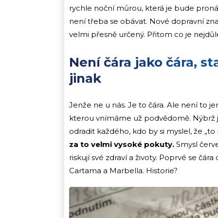
rychle noční můrou, která je bude proná
není třeba se obávat. Nové dopravní zna
velmi přesně určený. Přitom co je nejdůlež
Není čára jako čára, s
jinak
Jenže ne u nás. Je to čára. Ale není to je
kterou vnímáme už podvědomě. Nýbrž jd
odradit každého, kdo by si myslel, že „t
za to velmi vysoké pokuty.
Smysl červe
riskují své zdraví a životy. Poprvé se čára
Cartama a Marbella. Historie?