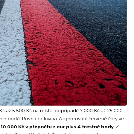
i
 Kč až 5 500 Kč na místě, popřípadě 7 000 Kč až 25 000
ných bodů. Rovná polovina. A ignorování červené čáry ve
10 000 Kč v přepočtu z eur plus 4 trestné body
. Z