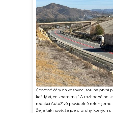
Červené čáry na vozovce jsou na první po
každý ví, co znamenají. A rozhodně ne kaž
redakci AutoŽivě pravidelně referujeme
Že je tak nové, že jde o pruhy, kterých s