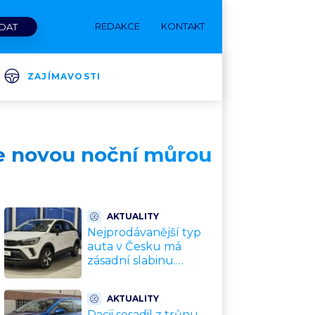
REDAKCE
KONTAKT
ZAJÍMAVOSTI
 se novou noční můrou
AKTUALITY
Nejprodávanější typ
auta v Česku má
zásadní slabinu.
Crossovery selhávají
přesně tam, kde mají
AKTUALITY
být nejsilnější
Dacii sesadil z trůnu