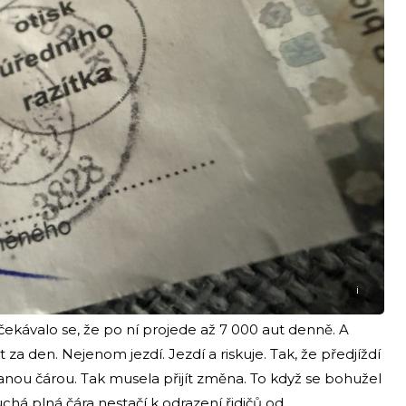
i
očekávalo se, že po ní projede až 7 000 aut denně. A
 za den. Nejenom jezdí. Jezdí a riskuje. Tak, že předjíždí
anou čárou. Tak musela přijít změna. To když se bohužel
chá plná čára nestačí k odrazení řidičů od