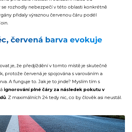
 se rozhodly nebezpečí v této oblasti konkrétně
orgány přidaly výraznou červenou čáru podél
Coin.
ěc, červená barva evokuje
vat je, že předjíždění v tomto místě je skutečně
, protože červená je spojována s varováním a
va. A funguje to. Jak je to jinde? Myslím tím s
má
ignorování plné čáry za následek pokutu v
odů
. Z maximálních 24 tedy nic, co by člověk asi neustál.