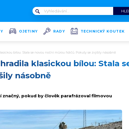
TY
OJETINY
RADY
TECHNICKÝ KOUTEK
lasickou bílou: Stala se novou noční můrou řidičů. Pokuty se zvýšily násobně
hradila klasickou bílou: Stala
ýšily násobně
nční značný, pokud by člověk parafrázoval filmovou