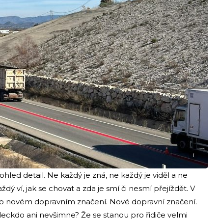
i
hled detail. Ne každý je zná, ne každý je viděl a ne
dý ví, jak se chovat a zda je smí či nesmí přejíždět. V
 o novém dopravním značení. Nové dopravní značení.
i leckdo ani nevšimne? Že se stanou pro řidiče velmi