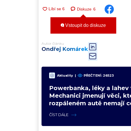
Diskuze
6
Vstoupit do diskuze
Autor článku
Ondřej Komárek
Aktuality
|
PŘEČTENÍ:
26523
Powerbanka, léky a lahev 
Mechanici jmenují věci, kt
rozpáleném autě nemají co
Hrozí i požár
ČÍST DÁLE