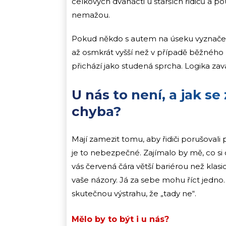
celkových dvanácti u starších řidičů a 
nemažou.
Pokud někdo s autem na úseku vyznačené
až osmkrát vyšší než v případě běžného 
přichází jako studená sprcha. Logika za
U nás to není, a jak se
chyba?
Mají zamezit tomu, aby řidiči porušovali 
je to nebezpečné. Zajímalo by mě, co si
vás červená čára větší bariérou než kla
vaše názory. Já za sebe mohu říct jedno
skutečnou výstrahu, že „tady ne“.
Mělo by to být i u nás?