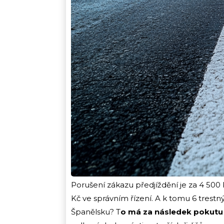
Porušení zákazu předjíždění je za 4 500
Kč ve správním řízení. A k tomu 6 trest
Španělsku? T
o má za následek pokutu 