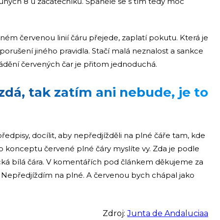
pouhých 8 u začátečníků. Španělé se s tím tedy moc
m červenou linií čáru přejede, zaplatí pokutu. Která je
porušení jiného pravidla. Stačí malá neznalost a sankce
vádění červených čar je přitom jednoduchá.
 zdá, tak zatím ani nebude, je to
předpisy, docílit, aby nepředjížděli na plné čáře tam, kde
 o konceptu červené plné čáry myslíte vy. Zda je podle
sická bílá čára. V komentářích pod článkem děkujeme za
. Nepředjíždím na plné. A červenou bych chápal jako
Zdroj:
Junta de Andaluciaa