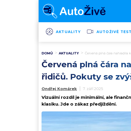
AKTUALITY
AUTOŽIVĚ TES
DOMŮ
AKTUALITY
Červená plná čára nahradila k
Červená plná čára na
řidičů. Pokuty se zv
Ondřej Komárek
7. září 2025
Vizuální rozdíl je minimální, ale fina
klasiku. Jde o zákaz předjíždění.