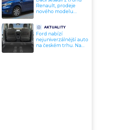
Renault, prodeje
nového modelu
vyletěly o 372 % za
jediný rok. Češi ale
AKTUALITY
jedou svojí pohádku
Ford nabízí
nejuniverzálnější auto
na českém trhu. Na
dovolenou, do práce i
na chatu za cenu
kompaktního SUV