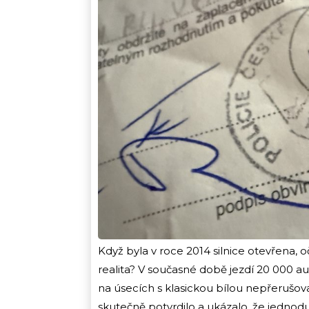
Když byla v roce 2014 silnice otevřena, 
realita? V současné době jezdí 20 000 aut
na úsecích s klasickou bílou nepřerušov
skutečně potvrdilo a ukázalo, že jednodu