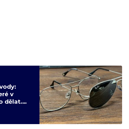
vody:
eré v
 dělat.