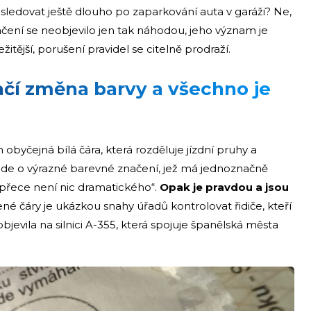
sledovat ještě dlouho po zaparkování auta v garáži? Ne,
čení se neobjevilo jen tak náhodou, jeho význam je
itější, porušení pravidel se citelně prodraží.
tačí změna barvy a všechno je
n obyčejná bílá čára, která rozděluje jízdní pruhy a
e o výrazné barevné značení, jež má jednoznačně
o přece není nic dramatického“.
Opak je pravdou a jsou
né čáry je ukázkou snahy úřadů kontrolovat řidiče, kteří
 objevila na silnici A-355, která spojuje španělská města