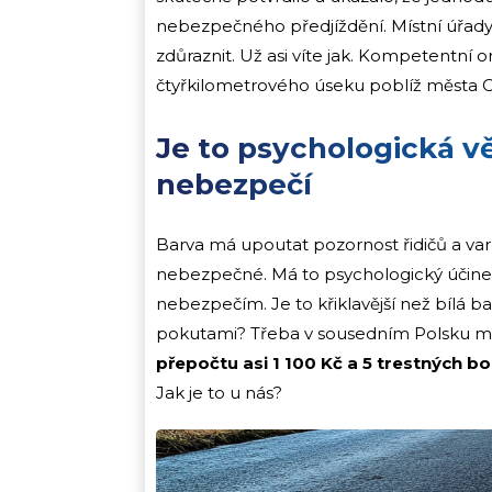
nebezpečného předjíždění. Místní úřady
zdůraznit. Už asi víte jak. Kompetentní 
čtyřkilometrového úseku poblíž města 
Je to psychologická v
nebezpečí
Barva má upoutat pozornost řidičů a varo
nebezpečné. Má to psychologický účinek
nebezpečím. Je to křiklavější než bílá bar
pokutami? Třeba v sousedním Polsku 
přepočtu asi 1 100 Kč a 5 trestných b
Jak je to u nás?