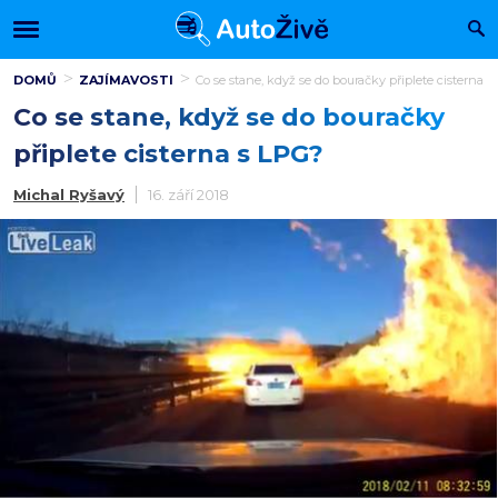
DOMŮ
ZAJÍMAVOSTI
Co se stane, když se do bouračky připlete cisterna s
Co se stane, když se do bouračky
připlete cisterna s LPG?
Michal Ryšavý
16. září 2018