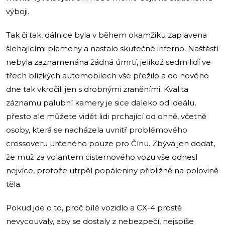
výboji.
Tak či tak, dálnice byla v během okamžiku zaplavena
šlehajícími plameny a nastalo skutečné inferno. Naštěstí
nebyla zaznamenána žádná úmrtí, jelikož sedm lidí ve
třech blízkých automobilech vše přežilo a do nového
dne tak vkročili jen s drobnými zraněními. Kvalita
záznamu palubní kamery je sice daleko od ideálu,
přesto ale můžete vidět lidi prchající od ohně, včetně
osoby, která se nacházela uvnitř problémového
crossoveru určeného pouze pro Čínu. Zbývá jen dodat,
že muž za volantem cisternového vozu vše odnesl
nejvíce, protože utrpěl popáleniny přibližně na polovině
těla.
Pokud jde o to, proč bílé vozidlo a CX-4 prostě
nevycouvaly, aby se dostaly z nebezpečí, nejspíše