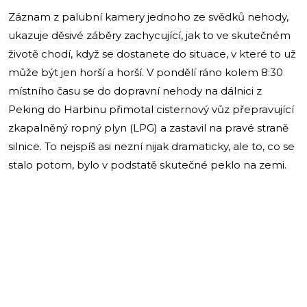
Záznam z palubní kamery jednoho ze svědků nehody,
ukazuje děsivé záběry zachycující, jak to ve skutečném
životě chodí, když se dostanete do situace, v které to už
může být jen horší a horší. V pondělí ráno kolem 8:30
místního času se do dopravní nehody na dálnici z
Peking do Harbinu přimotal cisternový vůz přepravující
zkapalněný ropný plyn (LPG) a zastavil na pravé straně
silnice. To nejspíš asi nezní nijak dramaticky, ale to, co se
stalo potom, bylo v podstatě skutečné peklo na zemi.