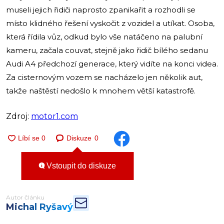
museli jejich řidiči naprosto zpanikařit a rozhodli se
místo klidného řešení vyskočit z vozidel a utíkat. Osoba,
která řídila vůz, odkud bylo vše natáčeno na palubní
kameru, začala couvat, stejně jako řidič bílého sedanu
Audi A4 předchozí generace, který vidíte na konci videa.
Za cisternovým vozem se nacházelo jen několik aut,
takže naštěstí nedošlo k mnohem větší katastrofě.
Zdroj:
motor1.com
Diskuze
0
Vstoupit do diskuze
Autor článku
Michal Ryšavý