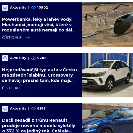
Aktuality
|
10902
Powerbanka, léky a lahev vody:
Mechanici jmenují věci, které v
rozpáleném autě nemají co dělat.
Hrozí i požár
ČÍST DÁLE
Aktuality
|
9288
Nejprodávanější typ auta v Česku
má zásadní slabinu. Crossovery
selhávají přesně tam, kde mají
být nejsilnější
ČÍST DÁLE
Aktuality
|
8918
Dacii sesadil z trůnu Renault,
prodeje nového modelu vyletěly
o 372 % za jediný rok. Češi ale