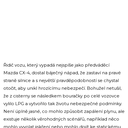
Řidič vozu, který vypadá nejspíše jako předváděcí
Mazda CX-4, dostal báječný nápad, že zastaví na pravé
straně silnice a s největší pravděpodobností se chystal
otočit, aby unikl hrozícímu nebezpečí. Bohužel netušil,
že z cisterny se následkem bouračky po celé vozovce
vylilo LPG a vytvořilo tak životu nebezpečné podmínky.
Není úplně jasné, co mohlo způsobit zapálení plynu, ale
existuje několik věrohodných scénářů, například něco
mohlo vyvolat jiskření nebo mohlo dojít ke statickému