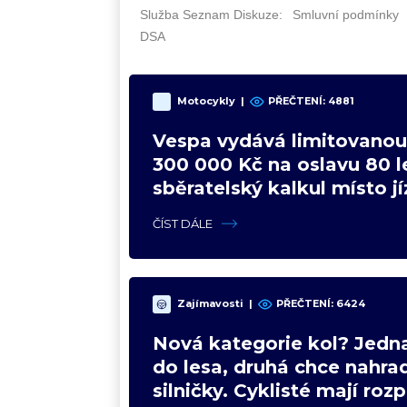
Motocykly
|
PŘEČTENÍ: 4881
Vespa vydává limitovanou 
300 000 Kč na oslavu 80 le
sběratelský kalkul místo j
upgradu
ČÍST DÁLE
Zajímavosti
|
PŘEČTENÍ: 6424
Nová kategorie kol? Jedna
do lesa, druhá chce nahrad
silničky. Cyklisté mají roz