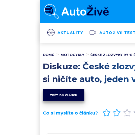
AKTUALITY
AUTOŽIVĚ TES
DOMŮ
MOTOCYKLY
ČESKÉ ZLOZVYKY 97 % Ř
Diskuze: České zlozv
si ničíte auto, jeden
ZPĚT DO ČLÁNKU
Co si myslíte o článku?