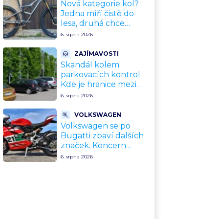
upgradu
Nová kategorie kol?
Jedna míří čistě do
lesa, druhá chce
nahradit dnešní
6. srpna 2026
silničky. Cyklisté mají
rozporuplné názory
ZAJÍMAVOSTI
Skandál kolem
parkovacích kontrol:
Kde je hranice mezi
kávou a úplatkem?
6. srpna 2026
Malé město, malá
výhoda, velký
VOLKSWAGEN
problém
Volkswagen se po
Bugatti zbaví dalších
značek. Koncern
přiznal, že jeho dekády
6. srpna 2026
fungující model je u
konce