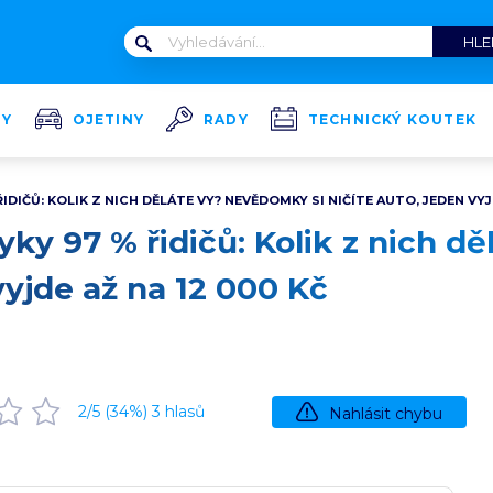
TY
OJETINY
RADY
TECHNICKÝ KOUTEK
IDIČŮ: KOLIK Z NICH DĚLÁTE VY? NEVĚDOMKY SI NIČÍTE AUTO, JEDEN VYJD
yky 97 % řidičů: Kolik z nich 
 vyjde až na 12 000 Kč
2
/5 (
34
%)
3
hlasů
Nahlásit chybu