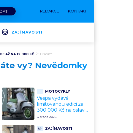
REDAKCE
KONTAKT
ZAJÍMAVOSTI
E AŽ NA 12 000 KČ
Diskuze
děláte vy? Nevědomky
MOTOCYKLY
Vespa vydává
limitovanou edici za
300 000 Kč na oslavu
80 let. Jde o
6. srpna 2026
sběratelský kalkul
místo jízdního
ZAJÍMAVOSTI