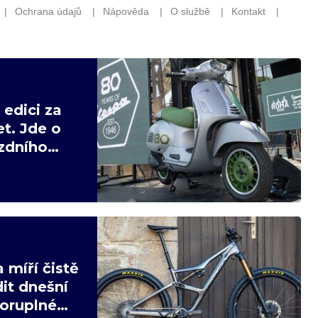
edici za
t. Jde o
ízdního
 míří čistě
it dnešní
poruplné