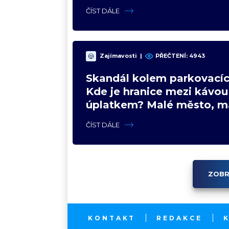
názory
ČÍST DÁLE
Zajímavosti
|
PŘEČTENÍ: 4943
Skandál kolem parkovacíc
Kde je hranice mezi kávou
úplatkem? Malé město, m
výhoda, velký problém
ČÍST DÁLE
ZOBR
KONTAKT
REDAKCE