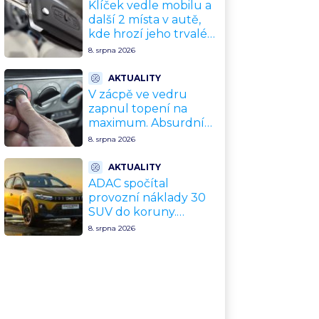
Klíček vedle mobilu a
další 2 místa v autě,
kde hrozí jeho trvalé
poškození a
8. srpna 2026
znefunkčnění
AKTUALITY
V zácpě ve vedru
zapnul topení na
maximum. Absurdní
trik zachrání motor
8. srpna 2026
před opravou za
desítky tisíc
AKTUALITY
ADAC spočítal
provozní náklady 30
SUV do koruny.
Nejlevnější vyjde na
8. srpna 2026
tisíce Kč měsíčně,
nejdražší na
trojnásobek