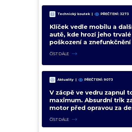
Technický koutek
|
PŘEČTENÍ: 3273
Klíček vedle mobilu a dalš
autě, kde hrozí jeho trvalé
poškození a znefunkčnění
ČÍST DÁLE
Aktuality
|
PŘEČTENÍ: 9073
V zácpě ve vedru zapnul t
maximum. Absurdní trik z
motor před opravou za des
ČÍST DÁLE