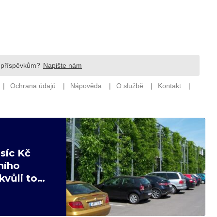
síc Kč
ního
kvůli tomu