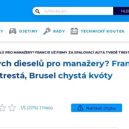
TY
OJETINY
RADY
TECHNICKÝ KOUTEK
LŮ PRO MANAŽERY? FRANCIE UŽ FIRMY ZA SPALOVACÍ AUTA TVRDĚ TRES
ch dieselů pro manažery? Fran
trestá, Brusel chystá kvóty
1
/5 (
20
%)
1
hlasů
Nahlásit chybu