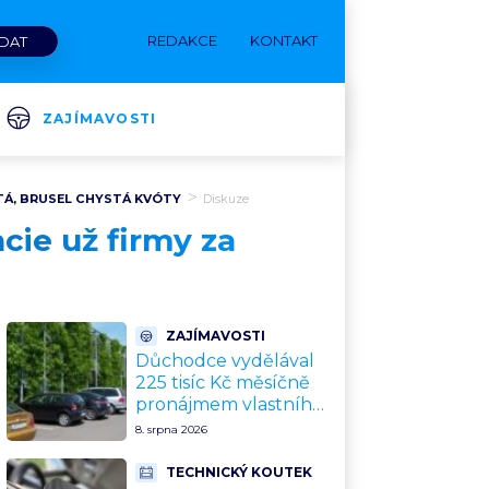
REDAKCE
KONTAKT
ZAJÍMAVOSTI
TÁ, BRUSEL CHYSTÁ KVÓTY
Diskuze
cie už firmy za
ZAJÍMAVOSTI
Důchodce vydělával
225 tisíc Kč měsíčně
pronájmem vlastního
pozemku řidičům. Teď
8. srpna 2026
ho kvůli tomu čeká
soud
TECHNICKÝ KOUTEK