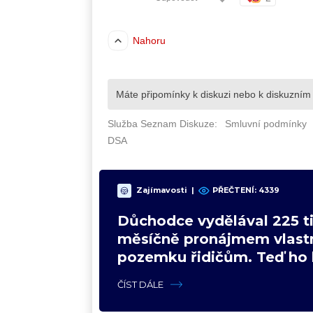
Zajímavosti
|
PŘEČTENÍ: 4339
Důchodce vydělával 225 ti
měsíčně pronájmem vlast
pozemku řidičům. Teď ho 
čeká soud
ČÍST DÁLE