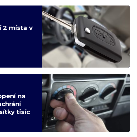
í 2 místa v
opení na
achrání
ítky tisíc