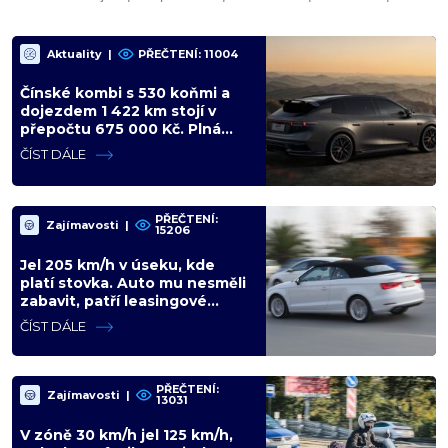
Aktuality
|
PŘEČTENÍ: 11004
Čínské kombi s 530 koňmi a
dojezdem 1 422 km stojí v
přepočtu 675 000 Kč. Plná
výbava je v ceně, VW a BMW
ČÍST DÁLE
mají problém
PŘEČTENÍ:
Zajímavosti
|
15206
Jel 205 km/h v úseku, kde
platí stovka. Auto mu nesměli
zabavit, patří leasingové
firmě. Úřad si ale poradil jinak
ČÍST DÁLE
PŘEČTENÍ:
Zajímavosti
|
13031
V zóně 30 km/h jel 125 km/h,