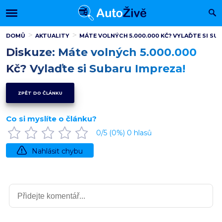
DOMŮ
AKTUALITY
MÁTE VOLNÝCH 5.000.000 KČ? VYLAĎTE SI SU
Diskuze: Máte volných 5.000.000
Kč? Vylaďte si Subaru Impreza!
ZPĚT DO ČLÁNKU
Co si myslíte o článku?
0
/5 (
0
%)
0
hlasů
Nahlásit chybu