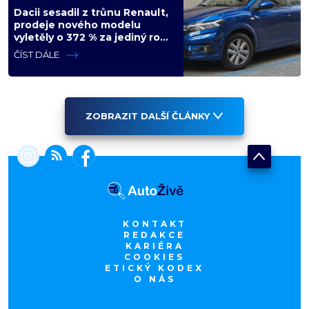
Dacii sesadil z trůnu Renault,
prodeje nového modelu
vyletěly o 372 % za jediný rok.
Češi ale jedou svojí pohádku
ČÍST DÁLE
ZOBRAZIT DALŠÍ ČLÁNKY
KONTAKT
REDAKCE
KARIÉRA
COOKIES
ETICKÝ KODEX
O NÁS