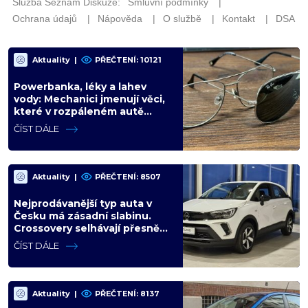
Aktuality
|
PŘEČTENÍ: 10121
Powerbanka, léky a lahev
vody: Mechanici jmenují věci,
které v rozpáleném autě
nemají co dělat. Hrozí i požár
ČÍST DÁLE
Aktuality
|
PŘEČTENÍ: 8507
Nejprodávanější typ auta v
Česku má zásadní slabinu.
Crossovery selhávají přesně
tam, kde mají být nejsilnější
ČÍST DÁLE
Aktuality
|
PŘEČTENÍ: 8137