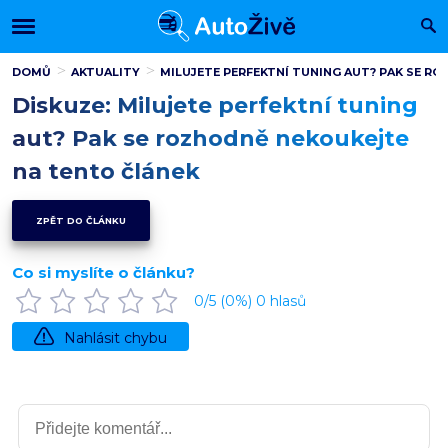
DOMŮ
AKTUALITY
MILUJETE PERFEKTNÍ TUNING AUT? PAK SE R
Diskuze: Milujete perfektní tuning
aut? Pak se rozhodně nekoukejte
na tento článek
ZPĚT DO ČLÁNKU
Co si myslíte o článku?
0
/5 (
0
%)
0
hlasů
Nahlásit chybu