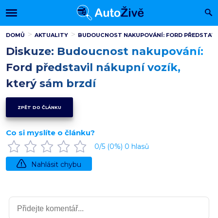
DOMŮ
AKTUALITY
BUDOUCNOST NAKUPOVÁNÍ: FORD PŘEDSTAVIL
Diskuze: Budoucnost nakupování:
Ford představil nákupní vozík,
který sám brzdí
ZPĚT DO ČLÁNKU
Co si myslíte o článku?
0
/5 (
0
%)
0
hlasů
Nahlásit chybu