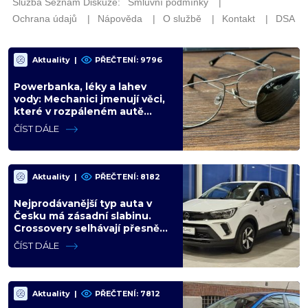
Aktuality
|
PŘEČTENÍ: 9796
Powerbanka, léky a lahev
vody: Mechanici jmenují věci,
které v rozpáleném autě
nemají co dělat. Hrozí i požár
ČÍST DÁLE
Aktuality
|
PŘEČTENÍ: 8182
Nejprodávanější typ auta v
Česku má zásadní slabinu.
Crossovery selhávají přesně
tam, kde mají být nejsilnější
ČÍST DÁLE
Aktuality
|
PŘEČTENÍ: 7812