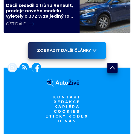
Dacii sesadil z trůnu Renault,
prodeje nového modelu
vyletěly o 372 % za jediný rok.
Češi ale jedou svojí pohádku
ČÍST DÁLE
ZOBRAZIT DALŠÍ ČLÁNKY
KONTAKT
REDAKCE
KARIÉRA
COOKIES
ETICKÝ KODEX
O NÁS