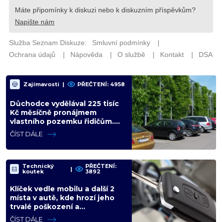
Zajímavosti
|
PŘEČTENÍ: 4958
Důchodce vydělával 225 tisíc
Kč měsíčně pronájmem
vlastního pozemku řidičům.
Teď ho kvůli tomu čeká soud
ČÍST DÁLE
Technický
PŘEČTENÍ:
|
koutek
3892
Klíček vedle mobilu a další 2
místa v autě, kde hrozí jeho
trvalé poškození a
znefunkčnění
ČÍST DÁLE