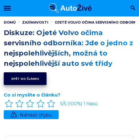
DOMŮ
ZAJÍMAVOSTI
OJETÉ VOLVO OČIMA SERVISNÍHO ODBORNÍKA
Diskuze: Ojeté Volvo očima
servisního odborníka: Jde o jedno z
nejspolehlivějších, možná to
nejspolehlivější auto své třídy
ZPĚT DO ČLÁNKU
Co si myslíte o článku?
5
/5 (
100
%)
1
hlasů
Nahlásit chybu