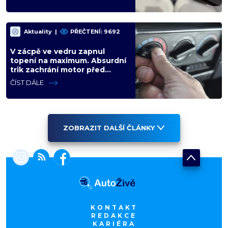
Aktuality
|
PŘEČTENÍ: 9692
V zácpě ve vedru zapnul
topení na maximum. Absurdní
trik zachrání motor před
opravou za desítky tisíc
ČÍST DÁLE
ZOBRAZIT DALŠÍ ČLÁNKY
KONTAKT
REDAKCE
KARIÉRA