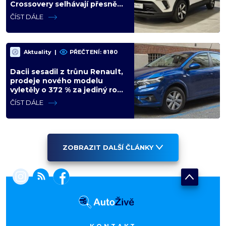
Crossovery selhávají přesně
tam, kde mají být nejsilnější
ČÍST DÁLE
Aktuality
|
PŘEČTENÍ: 8180
Dacii sesadil z trůnu Renault,
prodeje nového modelu
vyletěly o 372 % za jediný rok.
Češi ale jedou svojí pohádku
ČÍST DÁLE
ZOBRAZIT DALŠÍ ČLÁNKY