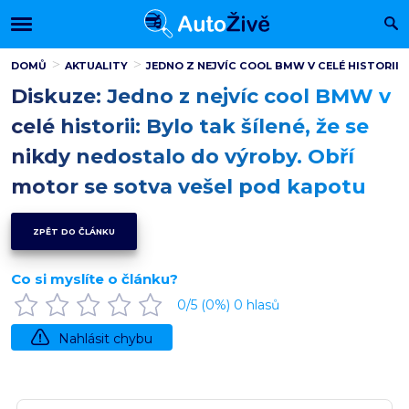
DOMŮ
AKTUALITY
JEDNO Z NEJVÍC COOL BMW V CELÉ HISTORII:
Diskuze: Jedno z nejvíc cool BMW v
celé historii: Bylo tak šílené, že se
nikdy nedostalo do výroby. Obří
motor se sotva vešel pod kapotu
ZPĚT DO ČLÁNKU
Co si myslíte o článku?
0
/5 (
0
%)
0
hlasů
Nahlásit chybu