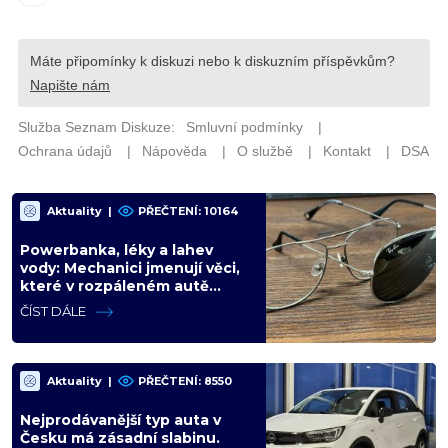
Aktuality
|
PŘEČTENÍ: 10164
Powerbanka, léky a lahev
vody: Mechanici jmenují věci,
které v rozpáleném autě
nemají co dělat. Hrozí i požár
ČÍST DÁLE
Aktuality
|
PŘEČTENÍ: 8550
Nejprodávanější typ auta v
Česku má zásadní slabinu.