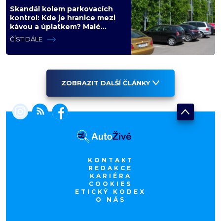
Skandál kolem parkovacích
kontrol: Kde je hranice mezi
kávou a úplatkem? Malé
město, malá výhoda, velký
ČÍST DÁLE
problém
ZOBRAZIT DALŠÍ ČLÁNKY
KONTAKT
REDAKCE
KARIÉRA
COOKIES
ETICKÝ KODEX
O NÁS