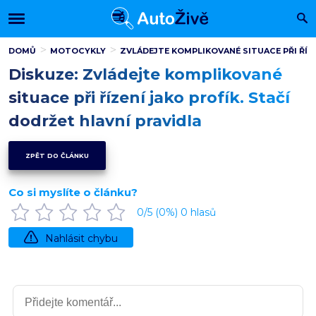
DOMŮ
MOTOCYKLY
ZVLÁDEJTE KOMPLIKOVANÉ SITUACE PŘI ŘÍZE
Diskuze: Zvládejte komplikované
situace při řízení jako profík. Stačí
dodržet hlavní pravidla
ZPĚT DO ČLÁNKU
Co si myslíte o článku?
0
/5 (
0
%)
0
hlasů
Nahlásit chybu