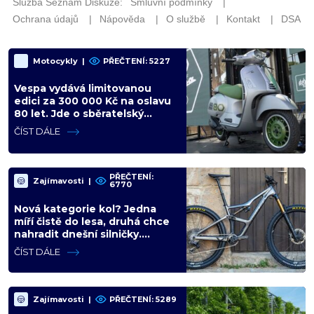
Motocykly
|
PŘEČTENÍ: 5227
Vespa vydává limitovanou
edici za 300 000 Kč na oslavu
80 let. Jde o sběratelský
kalkul místo jízdního upgradu
ČÍST DÁLE
PŘEČTENÍ:
Zajímavosti
|
6770
Nová kategorie kol? Jedna
míří čistě do lesa, druhá chce
nahradit dnešní silničky.
Cyklisté mají rozporuplné
ČÍST DÁLE
názory
Zajímavosti
|
PŘEČTENÍ: 5289