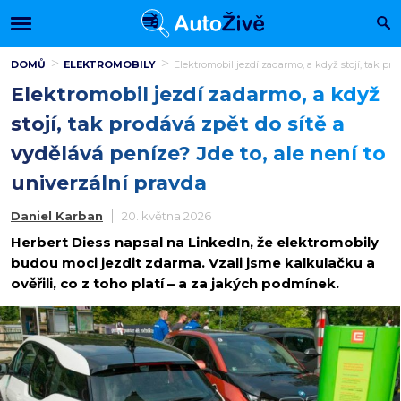
DOMŮ
ELEKTROMOBILY
Elektromobil jezdí zadarmo, a když stojí, tak pro
Elektromobil jezdí zadarmo, a když
stojí, tak prodává zpět do sítě a
vydělává peníze? Jde to, ale není to
univerzální pravda
Daniel Karban
20. května 2026
Herbert Diess napsal na LinkedIn, že elektromobily
budou moci jezdit zdarma. Vzali jsme kalkulačku a
ověřili, co z toho platí – a za jakých podmínek.