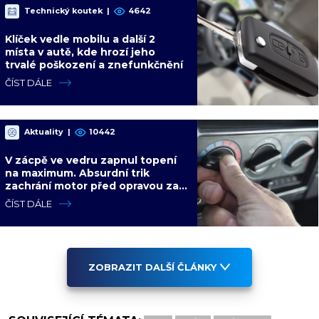
Technický koutek
|
4642
Klíček vedle mobilu a další 2
místa v autě, kde hrozí jeho
trvalé poškození a znefunkčnění
ČÍST DÁLE
Aktuality
|
10442
V zácpě ve vedru zapnul topení
na maximum. Absurdní trik
zachrání motor před opravou za
desítky tisíc
ČÍST DÁLE
ZOBRAZIT DALŠÍ ČLÁNKY