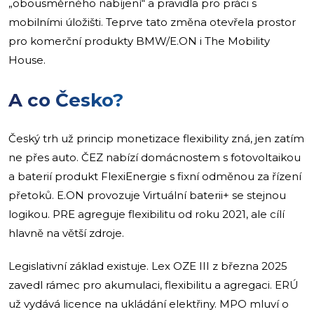
„obousměrného nabíjení“ a pravidla pro práci s
mobilními úložišti. Teprve tato změna otevřela prostor
pro komerční produkty BMW/E.ON i The Mobility
House.
A co Česko?
Český trh už princip monetizace flexibility zná, jen zatím
ne přes auto. ČEZ nabízí domácnostem s fotovoltaikou
a baterií produkt FlexiEnergie s fixní odměnou za řízení
přetoků. E.ON provozuje Virtuální baterii+ se stejnou
logikou. PRE agreguje flexibilitu od roku 2021, ale cílí
hlavně na větší zdroje.
Legislativní základ existuje. Lex OZE III z března 2025
zavedl rámec pro akumulaci, flexibilitu a agregaci. ERÚ
už vydává licence na ukládání elektřiny. MPO mluví o