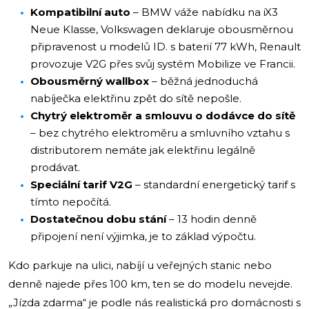
Kompatibilní auto
– BMW váže nabídku na iX3
Neue Klasse, Volkswagen deklaruje obousměrnou
připravenost u modelů ID. s baterií 77 kWh, Renault
provozuje V2G přes svůj systém Mobilize ve Francii.
Obousměrný wallbox
– běžná jednoduchá
nabíječka elektřinu zpět do sítě nepošle.
Chytrý elektroměr a smlouvu o dodávce do sítě
– bez chytrého elektroměru a smluvního vztahu s
distributorem nemáte jak elektřinu legálně
prodávat.
Speciální tarif V2G
– standardní energetický tarif s
tímto nepočítá.
Dostatečnou dobu stání
– 13 hodin denně
připojení není výjimka, je to základ výpočtu.
Kdo parkuje na ulici, nabíjí u veřejných stanic nebo
denně najede přes 100 km, ten se do modelu nevejde.
„Jízda zdarma“ je podle nás realistická pro domácnosti s