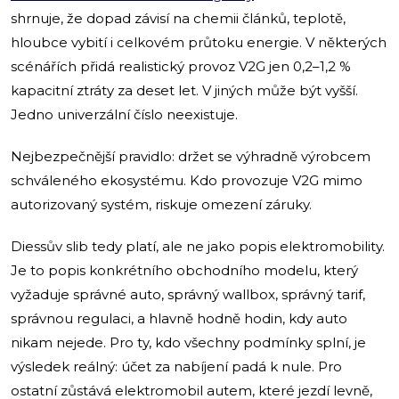
shrnuje, že dopad závisí na chemii článků, teplotě,
hloubce vybití i celkovém průtoku energie. V některých
scénářích přidá realistický provoz V2G jen 0,2–1,2 %
kapacitní ztráty za deset let. V jiných může být vyšší.
Jedno univerzální číslo neexistuje.
Nejbezpečnější pravidlo: držet se výhradně výrobcem
schváleného ekosystému. Kdo provozuje V2G mimo
autorizovaný systém, riskuje omezení záruky.
Diessův slib tedy platí, ale ne jako popis elektromobility.
Je to popis konkrétního obchodního modelu, který
vyžaduje správné auto, správný wallbox, správný tarif,
správnou regulaci, a hlavně hodně hodin, kdy auto
nikam nejede. Pro ty, kdo všechny podmínky splní, je
výsledek reálný: účet za nabíjení padá k nule. Pro
ostatní zůstává elektromobil autem, které jezdí levně,