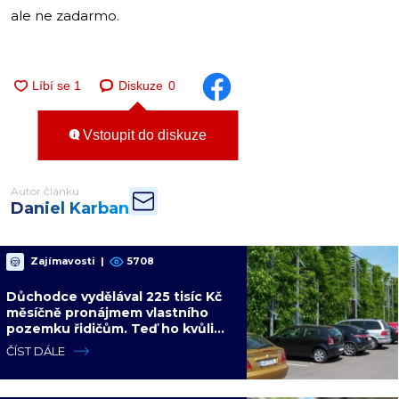
ale ne zadarmo.
Diskuze
0
Vstoupit do diskuze
Autor článku
Daniel Karban
Zajímavosti
|
5708
Důchodce vydělával 225 tisíc Kč
měsíčně pronájmem vlastního
pozemku řidičům. Teď ho kvůli
tomu čeká soud
ČÍST DÁLE