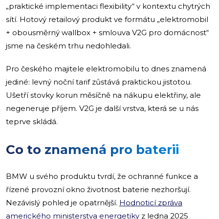
„praktické implementaci flexibility“ v kontextu chytrých
sítí. Hotový retailový produkt ve formátu „elektromobil
+ obousměrný wallbox + smlouva V2G pro domácnost“
jsme na českém trhu nedohledali.
Pro českého majitele elektromobilu to dnes znamená
jediné: levný noční tarif zůstává praktickou jistotou.
Ušetří stovky korun měsíčně na nákupu elektřiny, ale
negeneruje příjem. V2G je další vrstva, která se u nás
teprve skládá.
Co to znamená pro baterii
BMW u svého produktu tvrdí, že ochranné funkce a
řízené provozní okno životnost baterie nezhoršují.
Nezávislý pohled je opatrnější.
Hodnoticí zpráva
amerického ministerstva energetiky
z ledna 2025