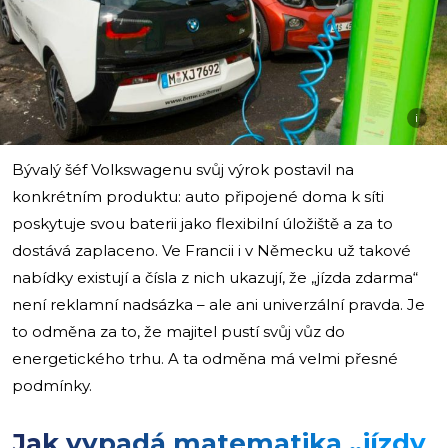
i
Bývalý šéf Volkswagenu svůj výrok postavil na
konkrétním produktu: auto připojené doma k síti
poskytuje svou baterii jako flexibilní úložiště a za to
dostává zaplaceno. Ve Francii i v Německu už takové
nabídky existují a čísla z nich ukazují, že „jízda zdarma“
není reklamní nadsázka – ale ani univerzální pravda. Je
to odměna za to, že majitel pustí svůj vůz do
energetického trhu. A ta odměna má velmi přesné
podmínky.
Jak vypadá matematika „jízdy