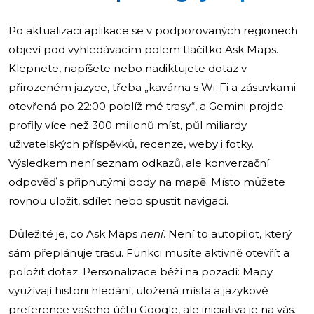
Po aktualizaci aplikace se v podporovaných regionech
objeví pod vyhledávacím polem tlačítko Ask Maps.
Klepnete, napíšete nebo nadiktujete dotaz v
přirozeném jazyce, třeba „kavárna s Wi-Fi a zásuvkami
otevřená po 22:00 poblíž mé trasy“, a Gemini projde
profily více než 300 milionů míst, půl miliardy
uživatelských příspěvků, recenze, weby i fotky.
Výsledkem není seznam odkazů, ale konverzační
odpověď s připnutými body na mapě. Místo můžete
rovnou uložit, sdílet nebo spustit navigaci.
Důležité je, co Ask Maps
není
. Není to autopilot, který
sám přeplánuje trasu. Funkci musíte aktivně otevřít a
položit dotaz. Personalizace běží na pozadí: Mapy
využívají historii hledání, uložená místa a jazykové
preference vašeho účtu Google, ale iniciativa je na vás.