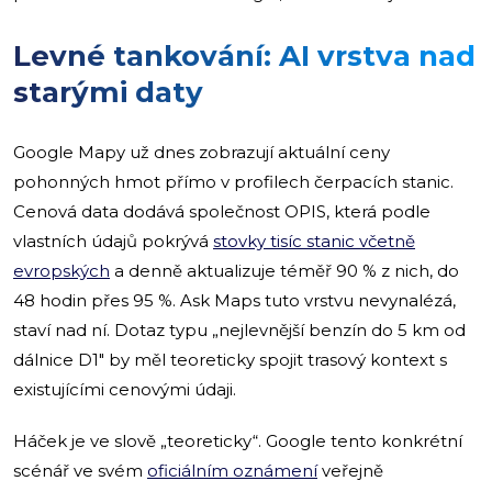
Levné tankování: AI vrstva nad
starými daty
Google Mapy už dnes zobrazují aktuální ceny
pohonných hmot přímo v profilech čerpacích stanic.
Cenová data dodává společnost OPIS, která podle
vlastních údajů pokrývá
stovky tisíc stanic včetně
evropských
a denně aktualizuje téměř 90 % z nich, do
48 hodin přes 95 %. Ask Maps tuto vrstvu nevynalézá,
staví nad ní. Dotaz typu „nejlevnější benzín do 5 km od
dálnice D1″ by měl teoreticky spojit trasový kontext s
existujícími cenovými údaji.
Háček je ve slově „teoreticky“. Google tento konkrétní
scénář ve svém
oficiálním oznámení
veřejně