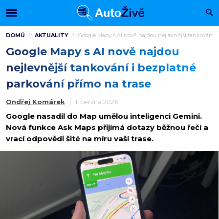
DOMŮ
AKTUALITY
Google Mapy s AI nově najdou nejlevnější tankování i
Google Mapy s AI nově najdou
nejlevnější tankování i bezplatné
parkování přímo na trase
Ondřej Komárek
1. června 2026
Google nasadil do Map umělou inteligenci Gemini.
Nová funkce Ask Maps přijímá dotazy běžnou řečí a
vrací odpovědi šité na míru vaší trase.