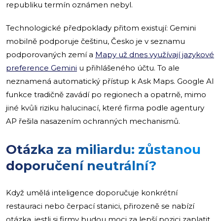
republiku termín oznámen nebyl.
Technologické předpoklady přitom existují: Gemini
mobilně podporuje češtinu, Česko je v seznamu
podporovaných zemí a
Mapy už dnes využívají jazykové
preference Gemini
u přihlášeného účtu. To ale
neznamená automatický přístup k Ask Maps. Google AI
funkce tradičně zavádí po regionech a opatrně, mimo
jiné kvůli riziku halucinací, které firma podle agentury
AP řešila nasazením ochranných mechanismů.
Otázka za miliardu: zůstanou
doporučení neutrální?
Když umělá inteligence doporučuje konkrétní
restauraci nebo čerpací stanici, přirozeně se nabízí
otázka, jestli si firmy budou moci za lepší pozici zaplatit.