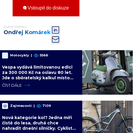
Vstoupit do diskuze
Autor článku
Ondřej Komárek
Motocykly
|
5566
Vespa vydává limitovanou edici
za 300 000 Kč na oslavu 80 let.
Jde o sběratelský kalkul místo
jízdního upgradu
ČÍST DÁLE
Zajímavosti
|
7109
Nová kategorie kol? Jedna míří
čistě do lesa, druhá chce
nahradit dnešní silničky. Cyklisté