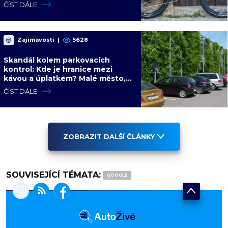
mají rozporuplné názory
ČÍST DÁLE
Zajímavosti
|
5628
Skandál kolem parkovacích
kontrol: Kde je hranice mezi
kávou a úplatkem? Malé město,
malá výhoda, velký problém
ČÍST DÁLE
ZOBRAZIT DALŠÍ ČLÁNKY
SOUVISEJÍCÍ TÉMATA:
GOOGLE