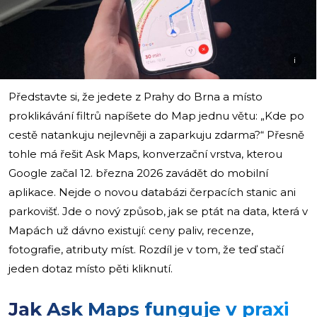
i
Představte si, že jedete z Prahy do Brna a místo
proklikávání filtrů napíšete do Map jednu větu: „Kde po
cestě natankuju nejlevněji a zaparkuju zdarma?“ Přesně
tohle má řešit Ask Maps, konverzační vrstva, kterou
Google začal 12. března 2026 zavádět do mobilní
aplikace. Nejde o novou databázi čerpacích stanic ani
parkovišť. Jde o nový způsob, jak se ptát na data, která v
Mapách už dávno existují: ceny paliv, recenze,
fotografie, atributy míst. Rozdíl je v tom, že teď stačí
jeden dotaz místo pěti kliknutí.
Jak Ask Maps funguje v praxi