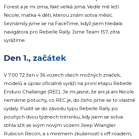
Forest a je mi zima, fakt velká zima. Vedle mě leží
Nicole, matka 4 dětí, kterou znám sotva měsíc.
Seznámily jsme se na FaceTime, když jsem hledala
navigátora pro Rebelle Rally. Jsme Team 157, zítra
vyrážíme.
Den 1., začátek
V 7:00 72 žen v 36 vozech všech možných značek,
modelů a úprav oficiálně vyráží na první etapu Rebelle
Enduro Challange (REC). Je mi jasné, že ani já ani Nicole
nemáme potuchy, co REC je, do čeho jsme se to vlastně
vydaly. Pustit se do závodu typu Rebelle Rally po
pouhých dvou týdnech tréninku, kdy jsem se sotva
stihla sžít se svým novým vozem Jeep Wrangler
Rubicon Recon, a s minimem zkušeností s off-roadem,