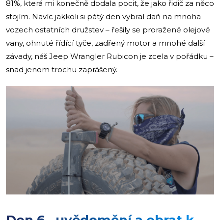
81%, která mi konečně dodala pocit, že jako řidič za něco
stojím. Navíc jakkoli si pátý den vybral daň na mnoha
vozech ostatních družstev – řešily se proražené olejové
vany, ohnuté řídící tyče, zadřený motor a mnohé další
závady, náš Jeep Wrangler Rubicon je zcela v pořádku –
snad jenom trochu zaprášený.