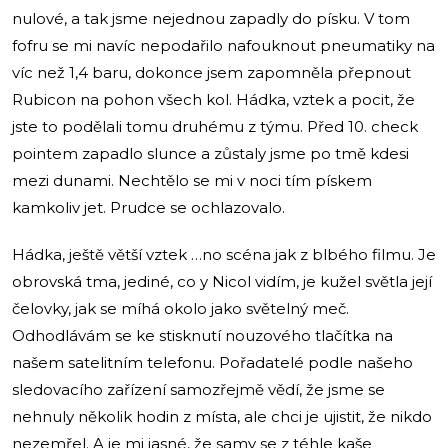
nulové, a tak jsme nejednou zapadly do písku. V tom
fofru se mi navíc nepodařilo nafouknout pneumatiky na
víc než 1,4 baru, dokonce jsem zapomněla přepnout
Rubicon na pohon všech kol. Hádka, vztek a pocit, že
jste to podělali tomu druhému z týmu. Před 10. check
pointem zapadlo slunce a zůstaly jsme po tmě kdesi
mezi dunami. Nechtělo se mi v noci tím pískem
kamkoliv jet. Prudce se ochlazovalo.
Hádka, ještě větší vztek …no scéna jak z blbého filmu. Je
obrovská tma, jediné, co y Nicol vidím, je kužel světla její
čelovky, jak se míhá okolo jako světelný meč.
Odhodlávám se ke stisknutí nouzového tlačítka na
našem satelitním telefonu. Pořadatelé podle našeho
sledovacího zařízení samozřejmě vědí, že jsme se
nehnuly několik hodin z místa, ale chci je ujistit, že nikdo
nezemřel. A je mi jasné, že samy se z téhle kaše