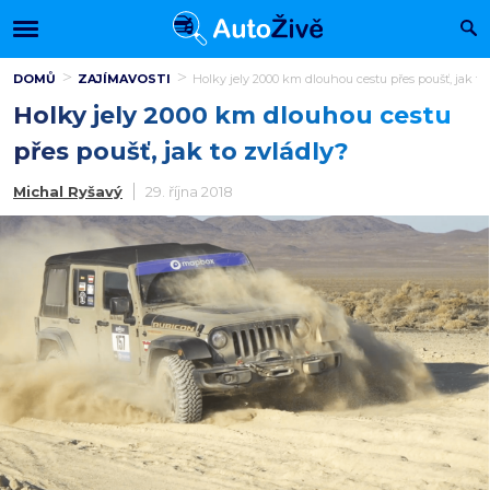
DOMŮ
ZAJÍMAVOSTI
Holky jely 2000 km dlouhou cestu přes poušť, jak to
Holky jely 2000 km dlouhou cestu
přes poušť, jak to zvládly?
Michal Ryšavý
29. října 2018