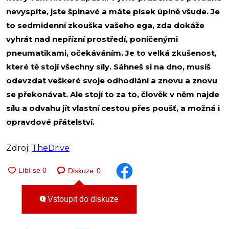
nevyspíte, jste špinavé a máte písek úplně všude. Je
to sedmidenní zkouška vašeho ega, zda dokáže
vyhrát nad nepřízní prostředí, poničenými
pneumatikami, očekáváním. Je to velká zkušenost,
které tě stojí všechny síly. Sáhneš si na dno, musíš
odevzdat veškeré svoje odhodlání a znovu a znovu
se překonávat. Ale stojí to za to, člověk v něm najde
sílu a odvahu jít vlastní cestou přes poušť, a možná i
opravdové přátelství.
Zdroj:
TheDrive
Diskuze
0
Vstoupit do diskuze