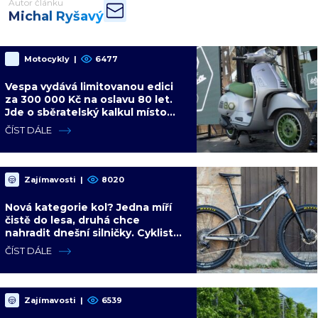
Autor článku
Michal Ryšavý
Motocykly
|
6477
Vespa vydává limitovanou edici
za 300 000 Kč na oslavu 80 let.
Jde o sběratelský kalkul místo
jízdního upgradu
ČÍST DÁLE
Zajímavosti
|
8020
Nová kategorie kol? Jedna míří
čistě do lesa, druhá chce
nahradit dnešní silničky. Cyklisté
mají rozporuplné názory
ČÍST DÁLE
Zajímavosti
|
6539