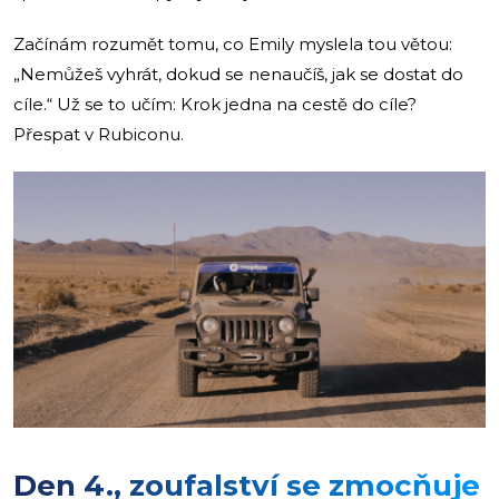
Začínám rozumět tomu, co Emily myslela tou větou:
„Nemůžeš vyhrát, dokud se nenaučíš, jak se dostat do
cíle.“ Už se to učím: Krok jedna na cestě do cíle?
Přespat v Rubiconu.
Den 4., zoufalství se zmocňuje