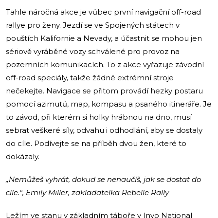
Tahle náročná akce je vůbec první navigační off-road
rallye pro ženy. Jezdí se ve Spojených státech v
pouštích Kalifornie a Nevady, a účastnit se mohou jen
sériově vyráběné vozy schválené pro provoz na
pozemních komunikacích. To z akce vyřazuje závodní
off-road speciály, takže žádné extrémní stroje
nečekejte. Navigace se přitom provádí hezky postaru
pomocí azimutů, map, kompasu a psaného itineráře. Je
to závod, při kterém si holky hrábnou na dno, musí
sebrat veškeré síly, odvahu i odhodlání, aby se dostaly
do cíle. Podívejte se na příběh dvou žen, které to
dokázaly.
„Nemůžeš vyhrát, dokud se nenaučíš, jak se dostat do
cíle.“, Emily Miller, zakladatelka Rebelle Rally
Ležím ve stanu v základním táboře v Inyo National