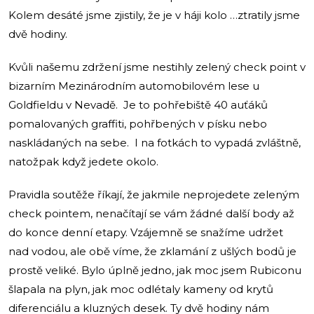
Kolem desáté jsme zjistily, že je v háji kolo …ztratily jsme
dvě hodiny.
Kvůli našemu zdržení jsme nestihly zelený check point v
bizarním Mezinárodním automobilovém lese u
Goldfieldu v Nevadě. Je to pohřebiště 40 auťáků
pomalovaných graffiti, pohřbených v písku nebo
naskládaných na sebe. I na fotkách to vypadá zvláštně,
natožpak když jedete okolo.
Pravidla soutěže říkají, že jakmile neprojedete zeleným
check pointem, nenačítají se vám žádné další body až
do konce denní etapy. Vzájemně se snažíme udržet
nad vodou, ale obě víme, že zklamání z ušlých bodů je
prostě veliké. Bylo úplně jedno, jak moc jsem Rubiconu
šlapala na plyn, jak moc odlétaly kameny od krytů
diferenciálu a kluzných desek. Ty dvě hodiny nám