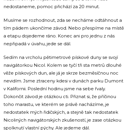
nedostaneme, pomoc přichází za 20 minut.
Musíme se rozhodnout, zda se necháme odtáhnout a
tím pádem ukončíme závod. Nebo přespíme na místě
a etapu dojedeme ráno. Konec ani pro jednu z nás
nepřipadá v úvahu, jede se dál.
Sedím na vrcholu pětimetrové pískové duny se svojí
navigátorkou Nicol. Kolem se tyčí tři sta metrů dlouhé
věže pískových dun, ale já je skrze bezměsíčnou noc
nevidím. Jsme ztraceny kdesi v dunách parku Dumont
v Kalifornii. Poslední hodinu jsme na sebe řvaly.
Dokončit závod je otázkou cti. Přiznat si, že příčinou
toho marastu, ve kterém se právě nacházíme, je
nedostatek mých řidičských, a stejně tak nedostatek
Nicoliných navigátorských zkušeností, je zase otázkou
spolknutí vlastní pýchy. Ale jedeme dál.