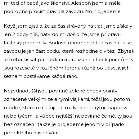
mi teď připadá jako šílenství. Alespoň jsem si měla
podrobně pročíst pravidla závodu. No nic, jedeme.
Když jsem zjistila, že za čas strávený na trati jsme získaly
jen 2 body z 15, natvrdo mi došlo, že jsme přípravu
fakticky podcenily. Bodové ohodnocení za čas na trase
závodu je jen část bodů, které rozhodne o vítězi. Zbytek
je třeba získat při hledání a projíždění check pointů – ty
jsou rozeseté v rozličném terénu různě po trase, jejich
seznam dostáváme každé ráno.
Nejjednodušší jsou povinné zelené check pointy
označené velkými zelenými vlajkami, těžší jsou potom
modré, které označují jen malými modrými praporky
nebo tyčemi, a vůbec nejtěžší nepovinné černé, ty jsou
bez označení, takže je projedeme jenom v případě
perfektního navigování.