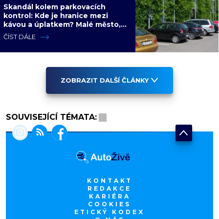
Skandál kolem parkovacích
kontrol: Kde je hranice mezi
kávou a úplatkem? Malé město,
malá výhoda, velký problém
ČÍST DÁLE
ZOBRAZIT DALŠÍ ČLÁNKY
SOUVISEJÍCÍ TÉMATA:
KONTAKT
REDAKCE
KARIÉRA
COOKIES
ETICKÝ KODEX