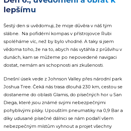
Den 6., uvědomění a obrat k
lepšímu
Šestý den si uvědomuji, že moje důvěra v náš tým
slábne. Na pofidérní kompas v přístrojovce Rubi
spoléháme víc, než by bylo vhodné. A taky si jsem
vědoma toho, že na to, abych nás vytáhla z průšvihu v
dunách, kam se můžeme po nepovedené navigaci
dostat, nemám ani schopnosti ani zkušenosti.
Dnešní úsek vede z Johnson Valley přes národní park
Joshua Tree. Čeká nás trasa dlouhá 230 km, cestou se
dostaneme do oblasti Glamis, do písečných hor u San
Diega, které jsou známé svými nebezpečnými
pohyblivými písky. Upouštím pneumatiky na 0,9 Bar a
díky udusané písečné dálnici se nám podaří všem
nebezpečným místům vyhnout a projet všechny