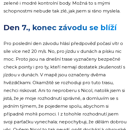
zelené i modré kontrolní body. Možná to s mými
schopnostmi nebude tak zlé, jak jsem si ráno myslela.
Den 7., konec závodu se blíží
Pro poslední den závodu hlásí předpověď počasí vítr o
síle více než 20 m/s. No, pro jízdu v dunách a písku nic
moc. Proto jsou na dnešní trase vyznačeny bezpečné
check pointy i pro ty, kteří nemají dostatek zkušeností s
jízdou v dunách. V mapě jsou označeny dvěma
hvězdičkami. Okamžitě se rozhoduji pro tuto trasu,
nechci riskovat. Ani to neproberu s Nicol, natolik jsem si
jistá, že je moje rozhodnutí správné, a domluvím se s
jedním týmem, že pojedeme spolu, abychom si
případně mohli pomoci. I z tohohle rozhodnutí jsem
svoji parťačku vynechala; nepochybuji, že dělám dobrou
věc. Ovšem Nicol to tak nevidí, opět dochází k obrovské