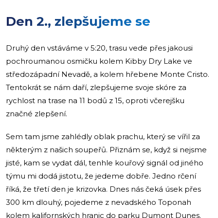
Den 2., zlepšujeme se
Druhý den vstáváme v 5:20, trasu vede přes jakousi
pochroumanou osmičku kolem Kibby Dry Lake ve
středozápadní Nevadě, a kolem hřebene Monte Cristo.
Tentokrát se nám daří, zlepšujeme svoje skóre za
rychlost na trase na 11 bodů z 15, oproti včerejšku
značné zlepšení.
Sem tam jsme zahlédly oblak prachu, který se vířil za
některým z našich soupeřů. Přiznám se, když si nejsme
jisté, kam se vydat dál, tenhle kouřový signál od jiného
týmu mi dodá jistotu, že jedeme dobře. Jedno rčení
říká, že třetí den je krizovka. Dnes nás čeká úsek přes
300 km dlouhý, pojedeme z nevadského Toponah
kolem kalifornských hranic do parku Dumont Dunes.