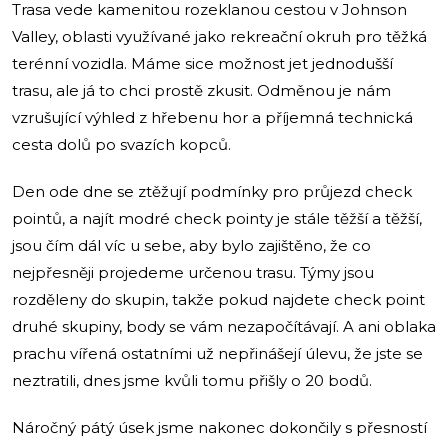
Trasa vede kamenitou rozeklanou cestou v Johnson
Valley, oblasti využívané jako rekreační okruh pro těžká
terénní vozidla. Máme sice možnost jet jednodušší
trasu, ale já to chci prostě zkusit. Odměnou je nám
vzrušující výhled z hřebenu hor a příjemná technická
cesta dolů po svazích kopců.
Den ode dne se ztěžují podmínky pro průjezd check
pointů, a najít modré check pointy je stále těžší a těžší,
jsou čím dál víc u sebe, aby bylo zajištěno, že co
nejpřesněji projedeme určenou trasu. Týmy jsou
rozděleny do skupin, takže pokud najdete check point
druhé skupiny, body se vám nezapočítávají. A ani oblaka
prachu vířená ostatními už nepřinášejí úlevu, že jste se
neztratili, dnes jsme kvůli tomu přišly o 20 bodů.
Náročný pátý úsek jsme nakonec dokončily s přesností