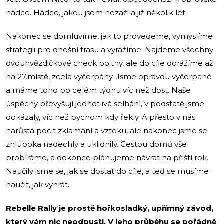
hádce. Hádce, jakou jsem nezažila již několik let.
Nakonec se domluvíme, jak to provedeme, vymyslíme
strategii pro dnešní trasu a vyrážíme. Najdeme všechny
dvouhvězdičkové check poitny, ale do cíle dorážíme až
na 27.místě, zcela vyčerpány. Jsme opravdu vyčerpané
a máme toho po celém týdnu víc než dost. Naše
úspěchy převyšují jednotlivá selhání, v podstatě jsme
dokázaly, víc než bychom kdy řekly. A přesto v nás
narůstá pocit zklamání a vzteku, ale nakonec jsme se
zhluboka nadechly a uklidnily. Cestou domů vše
probíráme, a dokonce plánujeme návrat na příští rok.
Naučily jsme se, jak se dostat do cíle, a teď se musíme
naučit, jak vyhrát.
Rebelle Rally je prostě hořkosladký, upřímný závod,
který vám nic neodpustí. V jeho průběhu se pořádně