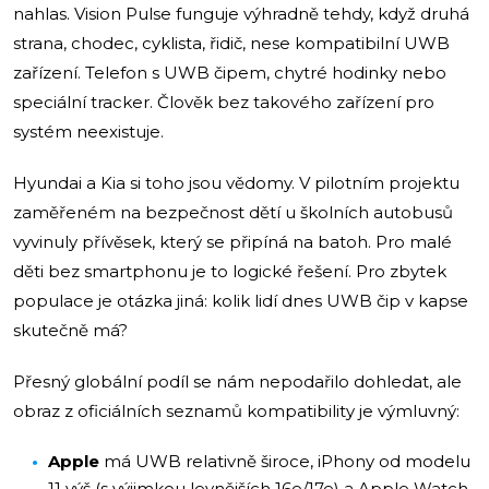
nahlas. Vision Pulse funguje výhradně tehdy, když druhá
strana, chodec, cyklista, řidič, nese kompatibilní UWB
zařízení. Telefon s UWB čipem, chytré hodinky nebo
speciální tracker. Člověk bez takového zařízení pro
systém neexistuje.
Hyundai a Kia si toho jsou vědomy. V pilotním projektu
zaměřeném na bezpečnost dětí u školních autobusů
vyvinuly přívěsek, který se připíná na batoh. Pro malé
děti bez smartphonu je to logické řešení. Pro zbytek
populace je otázka jiná: kolik lidí dnes UWB čip v kapse
skutečně má?
Přesný globální podíl se nám nepodařilo dohledat, ale
obraz z oficiálních seznamů kompatibility je výmluvný:
Apple
má UWB relativně široce, iPhony od modelu
11 výš (s výjimkou levnějších 16e/17e) a Apple Watch