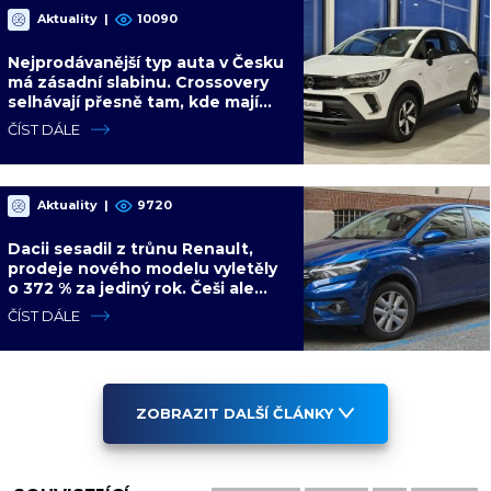
Aktuality
|
10090
Nejprodávanější typ auta v Česku
má zásadní slabinu. Crossovery
selhávají přesně tam, kde mají
být nejsilnější
ČÍST DÁLE
Aktuality
|
9720
Dacii sesadil z trůnu Renault,
prodeje nového modelu vyletěly
o 372 % za jediný rok. Češi ale
jedou svojí pohádku
ČÍST DÁLE
ZOBRAZIT DALŠÍ ČLÁNKY