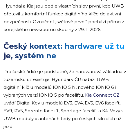
Hyundai a Kia jsou podle vlastních slov první, kdo UWB
přetavil z komfortní funkce digitálního klíče do aktivní
bezpečnosti. Označení „světově první“ pochází přímo z
korejského newsroomu skupiny z 29. 1. 2026.
Český kontext: hardware už tu
je, systém ne
Pro české řidiče je podstatné, že hardwarová základna v
tuzemsku už existuje. Hyundai v ČR nabízí UWB
digitální klíč u modelů IONIQ 5 N, nového IONIQ 6 i
vybraných verzí IONIQ 5 po faceliftu.
Kia Connect CZ
uvádí Digital Key u modelů EV3, EV4, EV5, EV6 facelift,
EV9, PV5, Sorento facelift, Sportage facelift a K4. Vozy s
UWB moduly v anténách tedy po českých silnicích už
jezdí.