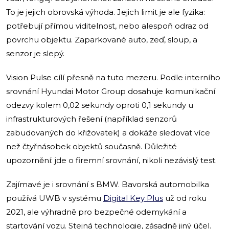
To je jejich obrovská výhoda. Jejich limit je ale fyzika:
potřebují přímou viditelnost, nebo alespoň odraz od
povrchu objektu. Zaparkované auto, zeď, sloup, a
senzor je slepý.
Vision Pulse cílí přesně na tuto mezeru. Podle interního
srovnání Hyundai Motor Group dosahuje komunikační
odezvy kolem 0,02 sekundy oproti 0,1 sekundy u
infrastrukturových řešení (například senzorů
zabudovaných do křižovatek) a dokáže sledovat více
než čtyřnásobek objektů současně. Důležité
upozornění: jde o firemní srovnání, nikoli nezávislý test.
Zajímavé je i srovnání s BMW. Bavorská automobilka
používá UWB v systému
Digital Key Plus
už od roku
2021, ale výhradně pro bezpečné odemykání a
startování vozu. Stejná technologie, zásadně jiný účel.