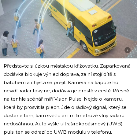
i
Představte si úzkou městskou křižovatku. Zaparkovaná
dodávka blokuje výhled doprava, za ní stojí dítě s
batohem a chystá se přejít. Kamera na kapotě ho
nevidí, radar taky ne, dodávka je prostě v cestě. Přesně
na tenhle scénář míří Vision Pulse. Nejde o kameru,
která by prosvítila plech. Jde o rádiový signál, který se
dostane tam, kam světlo ani milimetrové vlny radaru
nedosáhnou. Auto vyšle ultraširokopásmový (UWB)
puls, ten se odrazí od UWB modulu v telefonu,