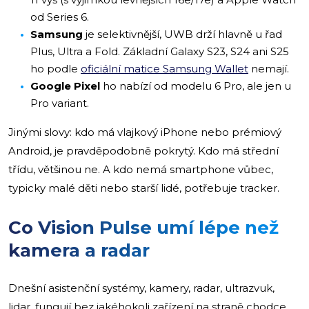
od Series 6.
Samsung
je selektivnější, UWB drží hlavně u řad
Plus, Ultra a Fold. Základní Galaxy S23, S24 ani S25
ho podle
oficiální matice Samsung Wallet
nemají.
Google Pixel
ho nabízí od modelu 6 Pro, ale jen u
Pro variant.
Jinými slovy: kdo má vlajkový iPhone nebo prémiový
Android, je pravděpodobně pokrytý. Kdo má střední
třídu, většinou ne. A kdo nemá smartphone vůbec,
typicky malé děti nebo starší lidé, potřebuje tracker.
Co Vision Pulse umí lépe než
kamera a radar
Dnešní asistenční systémy, kamery, radar, ultrazvuk,
lidar, fungují bez jakéhokoli zařízení na straně chodce.