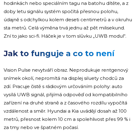
hodinkách nebo speciálním tagu na batohu dítěte, a z
doby letu signálu systém spočítá přesnou polohu,
údajně s odchylkou kolem deseti centimetrů a v okruhu
sta metrů. Celá výměna trvá jednu až pět milisekund.
Zní to jako sci-fi. Háček je v tom slůvku „UWB modul“.
Jak to funguje a co to není
Vision Pulse nevytváří obraz. Neprodukuje rentgenový
snímek okolí, nepromítá na displej siluety chodců za
zdí. Pracuje čistě s rádiovým určováním polohy: auto
vysílá UWB signál, přijímá odpověď od kompatibilního
zařízení na druhé straně a z časového rozdílu vypočítá
vzdálenost a směr. Hyundai a Kia uvádějí dosah až 100
metrů, přesnost kolem 10 cm a spolehlivost přes 99 % i
za tmy nebo ve špatném počasí.