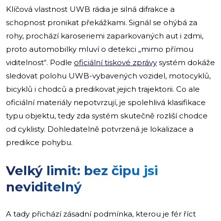
Klíčová vlastnost UWB rádia je silná difrakce a
schopnost pronikat překážkami. Signál se ohýbá za
rohy, prochází karoseriemi zaparkovaných aut i zdmi,
proto automobilky mluví o detekci „mimo přímou
viditelnost“. Podle
oficiální tiskové zprávy
systém dokáže
sledovat polohu UWB-vybavených vozidel, motocyklů,
bicyklů i chodců a predikovat jejich trajektorii. Co ale
oficiální materiály nepotvrzují, je spolehlivá klasifikace
typu objektu, tedy zda systém skutečně rozliší chodce
od cyklisty. Dohledatelně potvrzená je lokalizace a
predikce pohybu.
Velký limit: bez čipu jsi
neviditelný
A tady přichází zásadní podmínka, kterou je fér říct