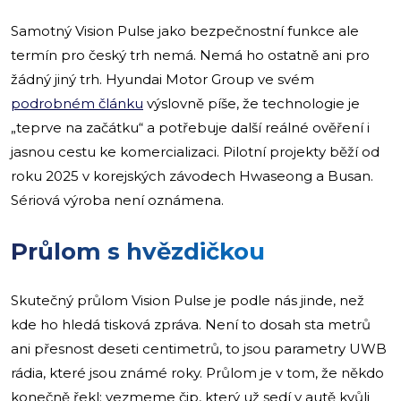
Samotný Vision Pulse jako bezpečnostní funkce ale
termín pro český trh nemá. Nemá ho ostatně ani pro
žádný jiný trh. Hyundai Motor Group ve svém
podrobném článku
výslovně píše, že technologie je
„teprve na začátku“ a potřebuje další reálné ověření i
jasnou cestu ke komercializaci. Pilotní projekty běží od
roku 2025 v korejských závodech Hwaseong a Busan.
Sériová výroba není oznámena.
Průlom s hvězdičkou
Skutečný průlom Vision Pulse je podle nás jinde, než
kde ho hledá tisková zpráva. Není to dosah sta metrů
ani přesnost deseti centimetrů, to jsou parametry UWB
rádia, které jsou známé roky. Průlom je v tom, že někdo
konečně řekl: vezmeme čip, který už sedí v autě kvůli