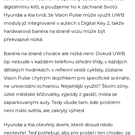
digitálnímu klíči, a použijeme ho k záchraně životů.
Hyundai a Kia tvrdí, že Vision Pulse může využít UWB
moduly již integrované v autech s Digital Key 2, takže
hardwarová bariéra na straně vozu může být
překvapivě nízká.
Bariéra na straně chodce ale nízká není. Dokud UWB
čip nebude v každém telefonu střední třídy, v každých
dětských hodinkách, v reflexní vestě cyklisty, zůstane
Vision Pulse chytrým doplňkem pro specifické scénáře,
ne univerzální ochranou. Nejsilnější využití? Školní zóny,
úzké městské křižovatky, výjezdy z garáží, místa se
zaparkovanými auty. Tedy všude tam, kde problém
není málo světla, ale zakrytý výhled.
Hyundai a Kia otevřely dveře, které dosud nikdo
neotevřel. Teď potřebují, aby jimi prošel i ten chodec za