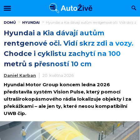
DOMŮ
HYUNDAI
Hyundai a Kia dávají autům rentgenové oči. Vidí skrz zdi 
Hyundai a Kia dávají autům
rentgenové oči. Vidí skrz zdi a vozy.
Chodce i cyklistu zachytí na 100
metrů s přesností 10 cm
Daniel Karban
20. května 2026
Hyundai Motor Group koncem ledna 2026
představila systém Vision Pulse, který pomocí
ultraširokopásmového rádia lokalizuje objekty i za
překážkami – ale jen ty, které nesou kompatibilní
UWB čip.