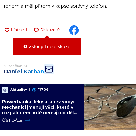
rohem a měl přitom v kapse správný telefon.
Diskuze
0
Vstoupit do diskuze
Autor článku
Daniel Karban
Aktuality
|
11704
Powerbanka, léky a lahev vody:
Mechanici jmenují věci, které v
rozpáleném autě nemají co dělat.
Hrozí i požár
ČÍST DÁLE