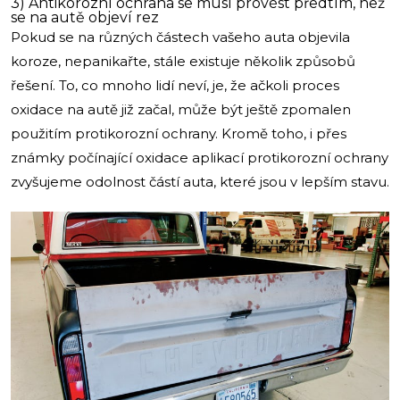
3) Antikorozní ochrana se musí provést předtím, než
se na autě objeví rez
Pokud se na různých částech vašeho auta objevila
koroze, nepanikařte, stále existuje několik způsobů
řešení. To, co mnoho lidí neví, je, že ačkoli proces
oxidace na autě již začal, může být ještě zpomalen
použitím protikorozní ochrany. Kromě toho, i přes
známky počínající oxidace aplikací protikorozní ochrany
zvyšujeme odolnost částí auta, které jsou v lepším stavu.