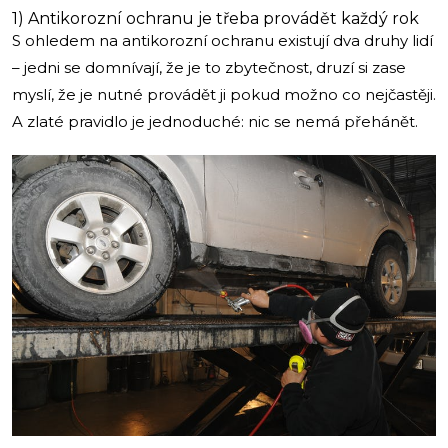
1) Antikorozní ochranu je třeba provádět každý rok
S ohledem na antikorozní ochranu existují dva druhy lidí
– jedni se domnívají, že je to zbytečnost, druzí si zase
myslí, že je nutné provádět ji pokud možno co nejčastěji.
A zlaté pravidlo je jednoduché: nic se nemá přehánět.