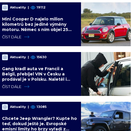
Aktuality
|
19112
Mini Cooper D najelo milion
kilometrů bez jediné výměny
motoru. Němec s ním objel 25
zemí a míří na další milion
ČÍST DÁLE
Aktuality
|
15630
Gang kradl auta ve Francii a
Belgii, přebíjel VIN v Česku a
prodával je v Polsku. Naletěl i
polský vicepremiér
ČÍST DÁLE
Aktuality
|
13085
Chcete Jeep Wrangler? Kupte ho
teď, dokud ještě je. Evropské
emisní limity ho brzy vyřadí z