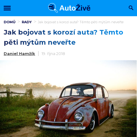
DOMŮ
RADY
Jak bojovat s korozí auta? Těmto pěti mýtům neveřte
Jak bojovat s korozí auta? Těmto
pěti mýtům neveřte
Daniel Hamžík
19. října 2018