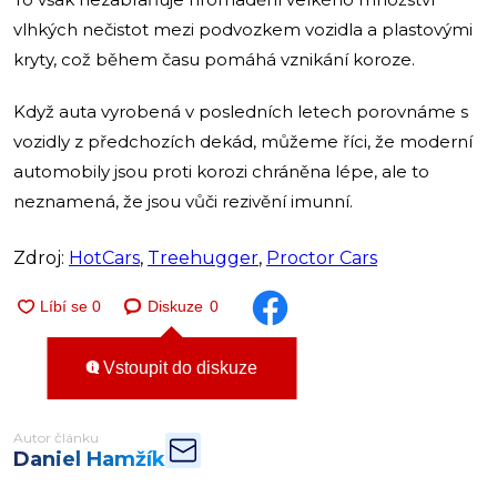
vlhkých nečistot mezi podvozkem vozidla a plastovými
kryty, což během času pomáhá vznikání koroze.
Když auta vyrobená v posledních letech porovnáme s
vozidly z předchozích dekád, můžeme říci, že moderní
automobily jsou proti korozi chráněna lépe, ale to
neznamená, že jsou vůči rezivění imunní.
Zdroj:
HotCars
,
Treehugger
,
Proctor Cars
Diskuze
0
Vstoupit do diskuze
Autor článku
Daniel Hamžík