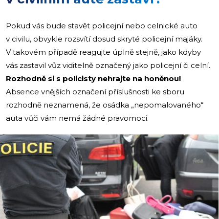
Pokud vás bude stavět policejní nebo celnické auto
v civilu, obvykle rozsvítí dosud skryté policejní majáky.
V takovém případě reagujte úplně stejně, jako kdyby
vás zastavil vůz viditelně označený jako policejní či celní.
Rozhodně si s policisty nehrajte na honěnou!
Absence vnějších označení příslušnosti ke sboru
rozhodně neznamená, že osádka „nepomalovaného“
auta vůči vám nemá žádné pravomoci.