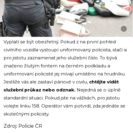
i
Vyplatí se být obezřetný. Pokud z na první pohled
civilního vozidla vystoupí uniformovaný policista, stačí si
pro jistotu zaznamenat jeho služební číslo. To bývá
značeno žlutým fontem na černém podkladu a
uniformovaní policisté jej mívají umístěno na hrudníku.
Jestliže vás ale zastaví pánové v civilu,
chtějte vidět
služební průkaz nebo odznak.
Nejedná se o úplně
standardní situaci. Pokud jste na vážkách, pro jistotu
volejte linku 158. Operátor vám potvrdí, zda jednáte se
skutečnými policisty.
Zdroj: Policie ČR