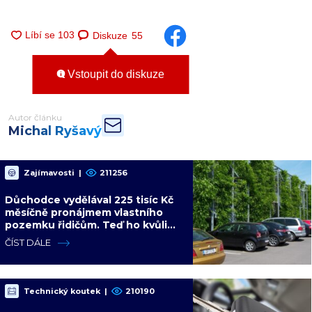
Diskuze
55
Vstoupit do diskuze
Autor článku
Michal Ryšavý
Zajímavosti
|
211256
Důchodce vydělával 225 tisíc Kč
měsíčně pronájmem vlastního
pozemku řidičům. Teď ho kvůli
tomu čeká soud
ČÍST DÁLE
Technický koutek
|
210190