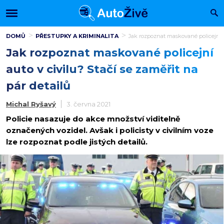
DOMŮ
PŘESTUPKY A KRIMINALITA
Jak rozpoznat maskované policejní au
Jak rozpoznat maskované policejní
auto v civilu? Stačí se zaměřit na
pár detailů
Michal Ryšavý
3. června 2021
Policie nasazuje do akce množství viditelně
označených vozidel. Avšak i policisty v civilním voze
lze rozpoznat podle jistých detailů.