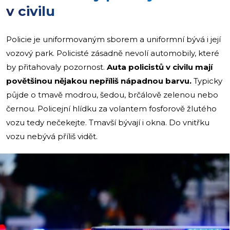
v civilu
Policie je uniformovaným sborem a uniformní bývá i její
vozový park. Policisté zásadně nevolí automobily, které
by přitahovaly pozornost.
Auta policistů v civilu mají
povětšinou nějakou nepříliš nápadnou barvu.
Typicky
půjde o tmavě modrou, šedou, brčálově zelenou nebo
černou. Policejní hlídku za volantem fosforově žlutého
vozu tedy nečekejte. Tmavší bývají i okna. Do vnitřku
vozu nebývá příliš vidět.