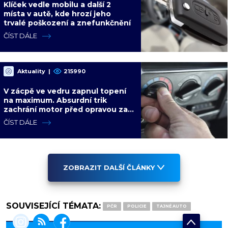
Klíček vedle mobilu a další 2
místa v autě, kde hrozí jeho
trvalé poškození a znefunkčnění
ČÍST DÁLE
Aktuality
|
215990
V zácpě ve vedru zapnul topení
na maximum. Absurdní trik
zachrání motor před opravou za
desítky tisíc
ČÍST DÁLE
ZOBRAZIT DALŠÍ ČLÁNKY
SOUVISEJÍCÍ TÉMATA:
PČR
POLICIE
TAJNÉ AUTO