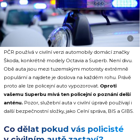
i
PČR používá v civilní verzi automobily domácí značky
Škoda, konkrétně modely Octavia a Superb. Není divu.
Obě auta jsou mezi tuzemskými motoristy extrémně
populární a najdete je doslova na každém rohu. Právě
proto ale lze policejní auto vypozorovat.
Oproti
vašemu Superbu mívá ten policejní o poznání delší
anténu.
Pozor, služební auta v civilní úpravě používají i
další bezpečnostní složky, jako Celní správa, BIS a GIBS.
Co dělat pokud vás policisté
v civilním autě zastaví?