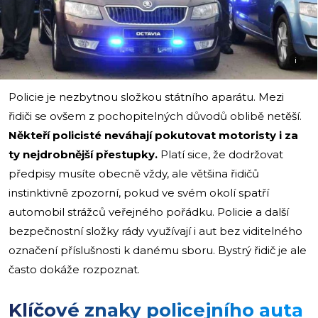
i
Policie je nezbytnou složkou státního aparátu. Mezi
řidiči se ovšem z pochopitelných důvodů oblibě netěší.
Někteří policisté neváhají pokutovat motoristy i za
ty nejdrobnější přestupky.
Platí sice, že dodržovat
předpisy musíte obecně vždy, ale většina řidičů
instinktivně zpozorní, pokud ve svém okolí spatří
automobil strážců veřejného pořádku. Policie a další
bezpečnostní složky rády využívají i aut bez viditelného
označení příslušnosti k danému sboru. Bystrý řidič je ale
často dokáže rozpoznat.
Klíčové znaky policejního auta