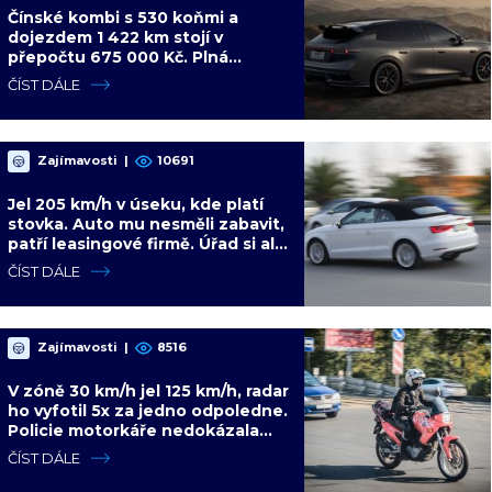
Čínské kombi s 530 koňmi a
dojezdem 1 422 km stojí v
přepočtu 675 000 Kč. Plná
výbava je v ceně, VW a BMW mají
ČÍST DÁLE
problém
Zajímavosti
|
10691
Jel 205 km/h v úseku, kde platí
stovka. Auto mu nesměli zabavit,
patří leasingové firmě. Úřad si ale
poradil jinak
ČÍST DÁLE
Zajímavosti
|
8516
V zóně 30 km/h jel 125 km/h, radar
ho vyfotil 5x za jedno odpoledne.
Policie motorkáře nedokázala
zastavit
ČÍST DÁLE