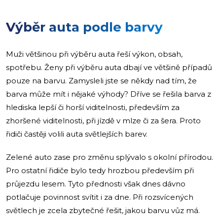
Výběr auta podle barvy
Muži většinou při výběru auta řeší výkon, obsah,
spotřebu. Ženy při výběru auta dbají ve většině případů
pouze na barvu. Zamysleli jste se někdy nad tím, že
barva může mít i nějaké výhody? Dříve se řešila barva z
hlediska lepší či horší viditelnosti, především za
zhoršené viditelnosti, při jízdě v mlze či za šera. Proto
řidiči častěji volili auta světlejších barev.
Zelené auto zase pro změnu splývalo s okolní přírodou.
Pro ostatní řidiče bylo tedy hrozbou především při
průjezdu lesem. Tyto přednosti však dnes dávno
potlačuje povinnost svítit i za dne. Při rozsvícených
světlech je zcela zbytečné řešit, jakou barvu vůz má.