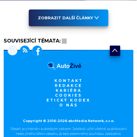
ZOBRAZIT DALŠÍ ČLÁNKY
SOUVISEJÍCÍ TÉMATA:
KONTAKT
REDAKCE
KARIÉRA
COOKIES
ETICKÝ KODEX
O NÁS
Copyright © 2016-2026 abcMedia Network, s.r.o.
Obsah je chráněn autorským právem. Jakékoli užití včetně publikování
nebo jiného šíření obsahu je bez písemného souhlasu zakázáno.