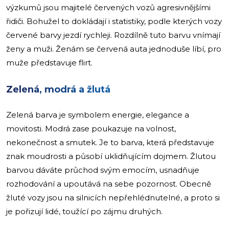
výzkumů jsou majitelé červených vozů agresivnějšími
řidiči. Bohužel to dokládají i statistiky, podle kterých vozy
červené barvy jezdí rychleji. Rozdílně tuto barvu vnímají
ženy a muži. Ženám se červená auta jednoduše líbí, pro
muže představuje flirt.
Zelená, modrá a žlutá
Zelená barva je symbolem energie, elegance a
movitosti. Modrá zase poukazuje na volnost,
nekonečnost a smutek. Je to barva, která představuje
znak moudrosti a působí uklidňujícím dojmem. Žlutou
barvou dáváte průchod svým emocím, usnadňuje
rozhodování a upoutává na sebe pozornost. Obecně
žluté vozy jsou na silnicích nepřehlédnutelné, a proto si
je pořizují lidé, toužící po zájmu druhých.