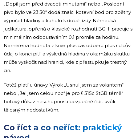
„Dopil jsem před dvaceti minutami“ nebo „Poslední
pivo bylo ve 23:30“ dodá znalci kotevní bod pro zpětný
výpočet hladiny alkoholu k době jízdy. Německá
judikatura, opřená o klasické rozhodnutí BGH, pracuje s
minimálním odbouráváním 0,1 promile za hodinu.
Naměřená hodnota z krve plus čas odběru plus řidičův
údaj o konci pití, a výsledná hladina v okamžiku skutku
může vyskočit nad hranici, kde z přestupku je trestný
čin.
Totéž platí u únavy. Výrok „Usnul jsem za volantem“
nebo „Jel jsem celou noc“ je pro § 315c StGB téměř
hotový důkaz neschopnosti bezpečně řídit kvůli
tělesným nedostatkům.
Co říct a co neříct: praktický
návod