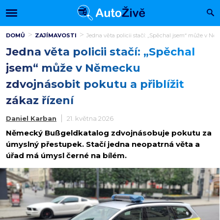
DOMŮ
ZAJÍMAVOSTI
Jedna věta policii stačí: „Spěchal jsem“ může v Něm
Jedna věta policii stačí: „Spěchal
jsem“ může v Německu
zdvojnásobit pokutu a přiblížit
zákaz řízení
Daniel Karban
21. května 2026
Německý Bußgeldkatalog zdvojnásobuje pokutu za
úmyslný přestupek. Stačí jedna neopatrná věta a
úřad má úmysl černé na bílém.