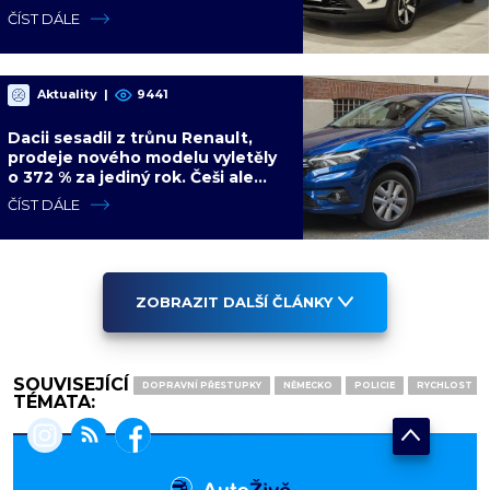
být nejsilnější
ČÍST DÁLE
Aktuality
|
9441
Dacii sesadil z trůnu Renault,
prodeje nového modelu vyletěly
o 372 % za jediný rok. Češi ale
jedou svojí pohádku
ČÍST DÁLE
ZOBRAZIT DALŠÍ ČLÁNKY
SOUVISEJÍCÍ
DOPRAVNÍ PŘESTUPKY
NĚMECKO
POLICIE
RYCHLOST
TÉMATA: