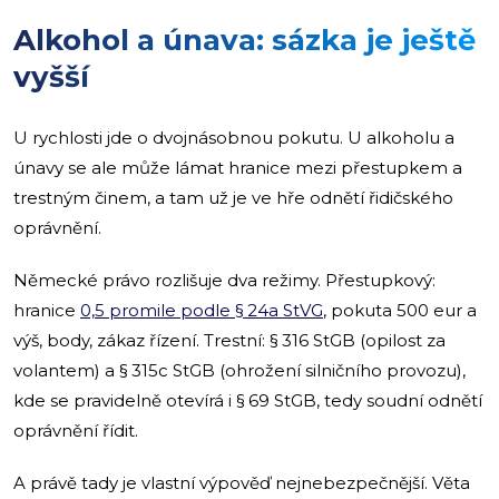
Alkohol a únava: sázka je ještě
vyšší
U rychlosti jde o dvojnásobnou pokutu. U alkoholu a
únavy se ale může lámat hranice mezi přestupkem a
trestným činem, a tam už je ve hře odnětí řidičského
oprávnění.
Německé právo rozlišuje dva režimy. Přestupkový:
hranice
0,5 promile podle § 24a StVG
, pokuta 500 eur a
výš, body, zákaz řízení. Trestní: § 316 StGB (opilost za
volantem) a § 315c StGB (ohrožení silničního provozu),
kde se pravidelně otevírá i § 69 StGB, tedy soudní odnětí
oprávnění řídit.
A právě tady je vlastní výpověď nejnebezpečnější. Věta