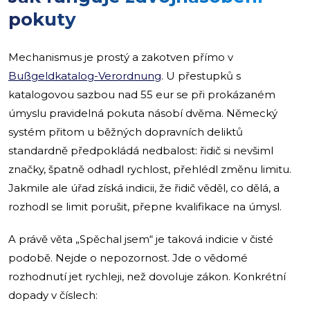
pokuty
Mechanismus je prostý a zakotven přímo v
Bußgeldkatalog-Verordnung
. U přestupků s
katalogovou sazbou nad 55 eur se při prokázaném
úmyslu pravidelná pokuta násobí dvěma. Německý
systém přitom u běžných dopravních deliktů
standardně předpokládá nedbalost: řidič si nevšiml
značky, špatně odhadl rychlost, přehlédl změnu limitu.
Jakmile ale úřad získá indicii, že řidič věděl, co dělá, a
rozhodl se limit porušit, přepne kvalifikace na úmysl.
A právě věta „Spěchal jsem“ je taková indicie v čisté
podobě. Nejde o nepozornost. Jde o vědomé
rozhodnutí jet rychleji, než dovoluje zákon. Konkrétní
dopady v číslech: