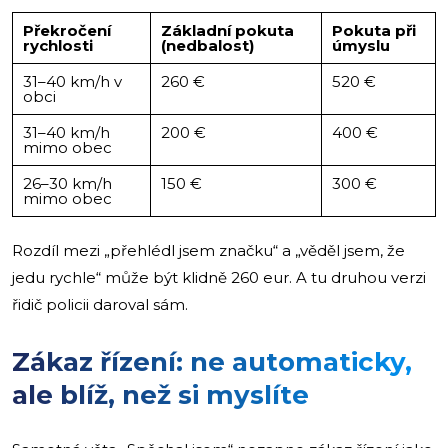
Překročení
Základní pokuta
Pokuta při
rychlosti
(nedbalost)
úmyslu
31–40 km/h v
260 €
520 €
obci
31–40 km/h
200 €
400 €
mimo obec
26–30 km/h
150 €
300 €
mimo obec
Rozdíl mezi „přehlédl jsem značku“ a „věděl jsem, že
jedu rychle“ může být klidně 260 eur. A tu druhou verzi
řidič policii daroval sám.
Zákaz řízení: ne automaticky,
ale blíž, než si myslíte