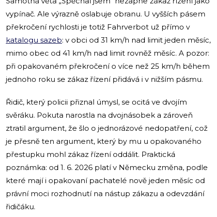
Samotná věta „Spěchal jsem“ nezapne zákaz řízení jako
vypínač. Ale výrazně oslabuje obranu. U vyšších pásem
překročení rychlosti je totiž Fahrverbot už přímo v
katalogu sazeb
: v obci od 31 km/h nad limit jeden měsíc,
mimo obec od 41 km/h nad limit rovněž měsíc. A pozor:
při opakovaném překročení o více než 25 km/h během
jednoho roku se zákaz řízení přidává i v nižším pásmu.
Řidič, který policii přiznal úmysl, se ocitá ve dvojím
svěráku. Pokuta narostla na dvojnásobek a zároveň
ztratil argument, že šlo o jednorázové nedopatření, což
je přesně ten argument, který by mu u opakovaného
přestupku mohl zákaz řízení oddálit. Praktická
poznámka: od 1. 6. 2026 platí v Německu změna, podle
které mají i opakovaní pachatelé nově jeden měsíc od
právní moci rozhodnutí na nástup zákazu a odevzdání
řidičáku.