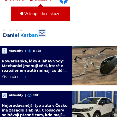
Vstoupit do diskuze
Autor článku
Daniel Karban
Aktuality
|
11425
Powerbanka, léky a lahev vody:
Mechanici jmenují věci, které v
rozpáleném autě nemají co dělat.
Hrozí i požár
ČÍST DÁLE
Aktuality
|
9811
Nejprodávanější typ auta v Česku
má zásadní slabinu. Crossovery
selhávají přesně tam, kde mají