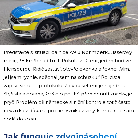
i
Představte si situaci: dálnice A9 u Norimberku, laserový
měřič, 38 km/h nad limit. Pokuta 200 eur, jeden bod ve
Flensburgu. Řidič zastaví, otevře okénko a řekne: „Vím,
jel jsem rychle, spěchal jsem na schůzku.“ Policista
zapíše větu do protokolu. Z dvou set eur je najednou
čtyři sta a obrana, že šlo o pouhé přehlédnutí značky, je
pryč. Problém při německé silniční kontrole totiž často
nevzniká z důkazu policie. Vzniká z věty, kterou řidič sám
dodá do spisu.
Jak funguje zdvojnásobení