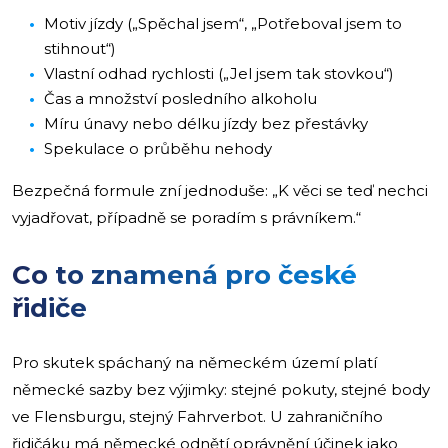
Motiv jízdy („Spěchal jsem“, „Potřeboval jsem to
stihnout“)
Vlastní odhad rychlosti („Jel jsem tak stovkou“)
Čas a množství posledního alkoholu
Míru únavy nebo délku jízdy bez přestávky
Spekulace o průběhu nehody
Bezpečná formule zní jednoduše: „K věci se teď nechci
vyjadřovat, případně se poradím s právníkem.“
Co to znamená pro české
řidiče
Pro skutek spáchaný na německém území platí
německé sazby bez výjimky: stejné pokuty, stejné body
ve Flensburgu, stejný Fahrverbot. U zahraničního
řidičáku má německé odnětí oprávnění účinek jako