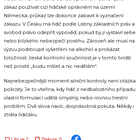
zákaz používat cizí řidičské oprávnění na území
Německa; průkaz lze dokonce zabavit k vyznačení
zákazu. V Česku má řidič podle Listiny základních práv a
svobod právo odepřít výpověď, pokud by jí vystavil sebe
nebo blízkého nebezpečí postihu. Zároveň ale musí na
výzvu podstoupit vyšetření na alkohol a prokázat
totožnost: česká kontrolní součinnost je v tomto tvrdší
než prosté „budu mlčet a nic nedělám“.
Nejnebezpečnější moment silniční kontroly není otázka
policisty. Je to vteřina, kdy řidič z nedbalostního případu
vlastní formulací udělá úmyslný, nebo rovnou trestní
problém. Dvě slova navíc, dvojnásobná pokuta. Někdy i
ztráta řidičáku.
Diskuze
0