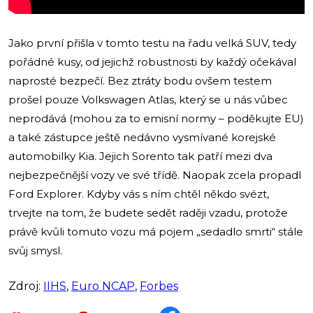
Jako první přišla v tomto testu na řadu velká SUV, tedy
pořádné kusy, od jejichž robustnosti by každý očekával
naprosté bezpečí. Bez ztráty bodu ovšem testem
prošel pouze Volkswagen Atlas, který se u nás vůbec
neprodává (mohou za to emisní normy – poděkujte EU)
a také zástupce ještě nedávno vysmívané korejské
automobilky Kia. Jejich Sorento tak patří mezi dva
nejbezpečnější vozy ve své třídě. Naopak zcela propadl
Ford Explorer. Kdyby vás s ním chtěl někdo svézt,
trvejte na tom, že budete sedět raději vzadu, protože
právě kvůli tomuto vozu má pojem „sedadlo smrti“ stále
svůj smysl.
Zdroj:
IIHS
,
Euro NCAP
,
Forbes