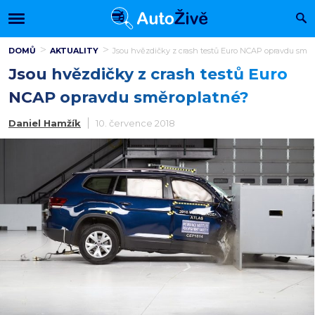
DOMŮ
AKTUALITY
Jsou hvězdičky z crash testů Euro NCAP opravdu směr
Jsou hvězdičky z crash testů Euro
NCAP opravdu směroplatné?
Daniel Hamžík
10. července 2018