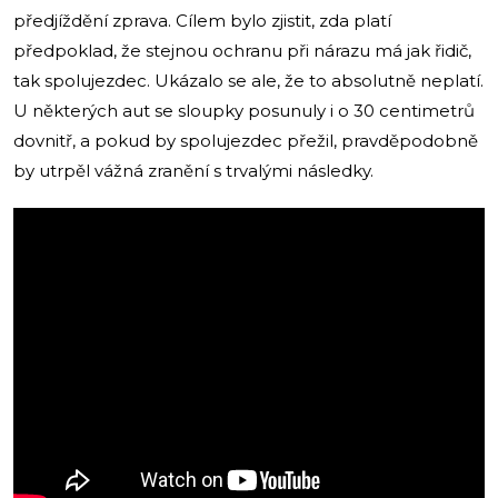
předjíždění zprava. Cílem bylo zjistit, zda platí
předpoklad, že stejnou ochranu při nárazu má jak řidič,
tak spolujezdec. Ukázalo se ale, že to absolutně neplatí.
U některých aut se sloupky posunuly i o 30 centimetrů
dovnitř, a pokud by spolujezdec přežil, pravděpodobně
by utrpěl vážná zranění s trvalými následky.