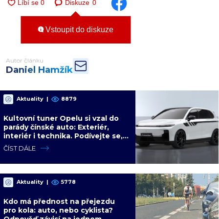
Diskuze
0
Vstoupit do diskuze
Autor článku
Daniel Hamžík
Aktuality
|
8879
Kultovní tuner Opelu si vzal do
parády čínské auto: Exteriér,
interiér i technika. Podívejte se,
jakého výsledku dosáhl s
ČÍST DÁLE
Leapmotorem
Aktuality
|
5778
Kdo má přednost na přejezdu
pro kola: auto, nebo cyklista?
Odpověď závisí na jednom