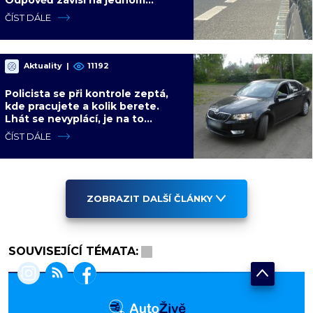
detailu, který většina řidičů
ČÍST DÁLE
nezná
Aktuality
|
11192
Policista se při kontrole zeptá,
kde pracujete a kolik berete.
Lhát se nevyplácí, je na to
konkrétní paragraf
ČÍST DÁLE
ZOBRAZIT DALŠÍ ČLÁNKY
SOUVISEJÍCÍ TÉMATA: