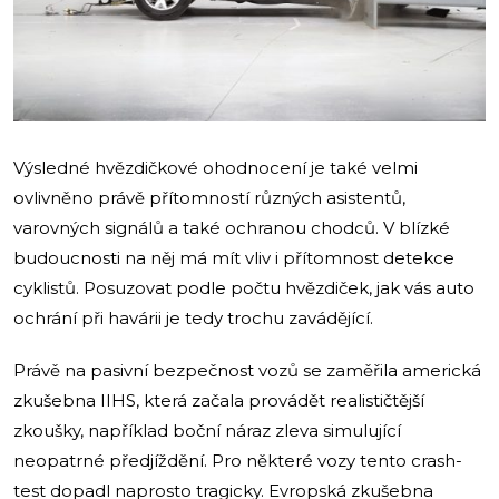
Výsledné hvězdičkové ohodnocení je také velmi
ovlivněno právě přítomností různých asistentů,
varovných signálů a také ochranou chodců. V blízké
budoucnosti na něj má mít vliv i přítomnost detekce
cyklistů. Posuzovat podle počtu hvězdiček, jak vás auto
ochrání při havárii je tedy trochu zavádějící.
Právě na pasivní bezpečnost vozů se zaměřila americká
zkušebna IIHS, která začala provádět realističtější
zkoušky, například boční náraz zleva simulující
neopatrné předjíždění. Pro některé vozy tento crash-
test dopadl naprosto tragicky. Evropská zkušebna