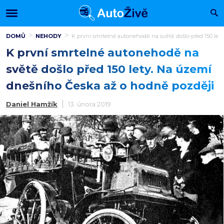
DOMŮ
NEHODY
K první smrtelné autonehodě na světě došlo před 150 let
K první smrtelné autonehodě na
světě došlo před 150 lety. Na území
dnešního Česka až o hodně později
Daniel Hamžík
13. února 2019