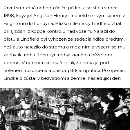
První smrtelná nehoda řidiče při kolizi se stala v roce
1898, když jel Angličan Henry Lindfield se svým synem z
Brightonu do Londýna. Blízko cíle cesty Lindfield ztratil
při sjíždění z kopce kontrolu nad vozem. Narazil do
plotu a Lindfield byl vyhozen ze sedadla řidiče předtím,
než auto narazilo do stromu a mezi ním a vozem se mu
zachytila noha. Jeho syn nebyl zraněn a běžel pro
pomoc. V nemocnici lékaři zjistili, že noha je pod
kolenem rozdrcená a přistoupili k amputaci. Po operaci
Lindfield zůstal v bezvědomí a zemřel následující den.