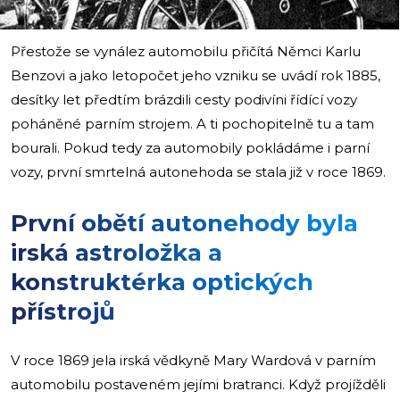
Přestože se vynález automobilu přičítá Němci Karlu
Benzovi a jako letopočet jeho vzniku se uvádí rok 1885,
desítky let předtím brázdili cesty podivíni řídící vozy
poháněné parním strojem. A ti pochopitelně tu a tam
bourali. Pokud tedy za automobily pokládáme i parní
vozy, první smrtelná autonehoda se stala již v roce 1869.
První obětí autonehody byla
irská astroložka a
konstruktérka optických
přístrojů
V roce 1869 jela irská vědkyně Mary Wardová v parním
automobilu postaveném jejími bratranci. Když projížděli