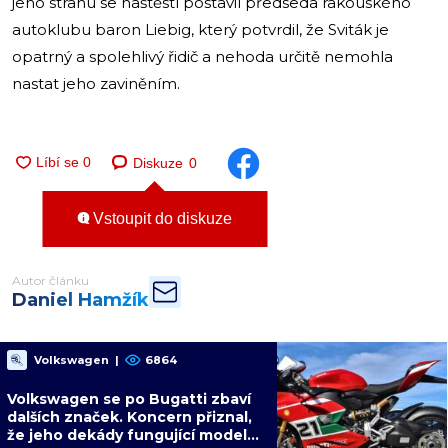
jeho stranu se naštěstí postavil předseda rakouského
autoklubu baron Liebig, který potvrdil, že Sviták je
opatrný a spolehlivý řidič a nehoda určitě nemohla
nastat jeho zaviněním.
Diskuze
0
Vstoupit do diskuze
Autor článku
Daniel Hamžík
Volkswagen
|
6864
Volkswagen se po Bugatti zbaví
dalších značek. Koncern přiznal,
že jeho dekády fungující model