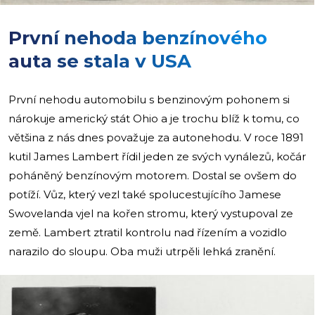
První nehoda benzínového
auta se stala v USA
První nehodu automobilu s benzinovým pohonem si
nárokuje americký stát Ohio a je trochu blíž k tomu, co
většina z nás dnes považuje za autonehodu. V roce 1891
kutil James Lambert řídil jeden ze svých vynálezů, kočár
poháněný benzínovým motorem. Dostal se ovšem do
potíží. Vůz, který vezl také spolucestujícího Jamese
Swovelanda vjel na kořen stromu, který vystupoval ze
země. Lambert ztratil kontrolu nad řízením a vozidlo
narazilo do sloupu. Oba muži utrpěli lehká zranění.