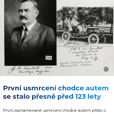
i
První usmrcení chodce autem
se stalo přesně před 123 lety
První zaznamenané usmrcení chodce autem přišlo o