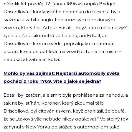
několik let později. 12. února 1896 vstoupila Bridget
Driscollová z londýnského chodníku do silnice a byla
sražena a zabita anglo-francouzským benzínovým
vozem, který řídil Arthur Edsall. I když auto mělo nejvyšší
rychlost šest kilometrů za hodinu, ani Edsall, ani
Driscollová – kterou svědci popsali jako zmatenou
osobu, která při pohledu na vozidlo ztuhla na místě –
nedokázali zabránit kolizi.
Mohlo by vás zajímat: Nejstarší automobily světa
pochází z roku 1769, víte o jaké se jedná?
Edsall byl zatčen, ale smrt byla prohlášena za nehodu, a
tak nebyl stíhán. Koroner, který zkoumal tělo
Driscollové, byl citován tiskem, když prohlásil, že doufá,
že se „taková věc nebude nikdy opakovat.“ Ve stejný rok
zahynul v New Yorku po srážce s automobilem také