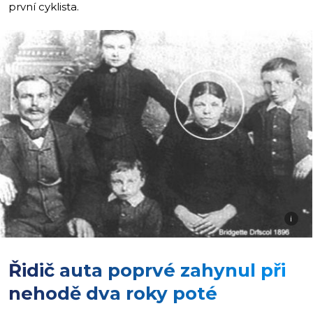
první cyklista.
i
Řidič auta poprvé zahynul při
nehodě dva roky poté