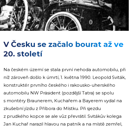
i
V Česku se začalo bourat až ve
20. století
Na českém území se stala první nehoda automobilu, při
níž zároveň došlo k úmrtí, 1. května 1990. Leopold Sviták,
konstruktér prvního českého i rakousko-uherského
automobilu NW Präsident (pozdější Tatra) se spolu
s montéry Braunerem, Kuchařem a Bayerem vydal na
zkušební jízdu z Příbora do Místku. Při sjezdu
z prudkého kopce se ale vůz převrátil. Svitákův kolega
Jan Kuchař narazil hlavou na patník a na místě zemřel,