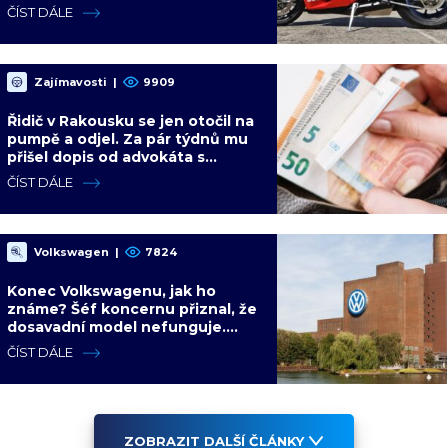
je u konce
ČÍST DÁLE
Zajímavosti
|
9909
Řidič v Rakousku se jen otočil na
pumpě a odjel. Za pár týdnů mu
přišel dopis od advokáta s
požadavkem 9 300 Kč
ČÍST DÁLE
Volkswagen
|
7824
Konec Volkswagenu, jak ho
známe? Šéf koncernu přiznal, že
dosavadní model nefunguje.
Ekonom predikuje čínské
ČÍST DÁLE
převzetí
ZOBRAZIT DALŠÍ ČLÁNKY