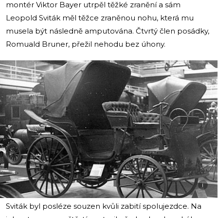
montér Viktor Bayer utrpěl těžké zranění a sám
Leopold Sviták měl těžce zraněnou nohu, která mu
musela být následně amputována. Čtvrtý člen posádky,
Romuald Bruner, přežil nehodu bez úhony.
i
Sviták byl posléze souzen kvůli zabití spolujezdce. Na