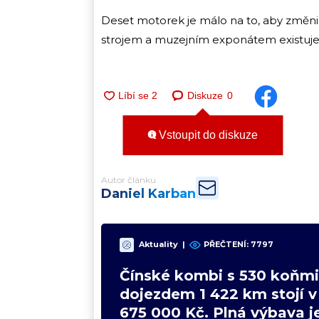
Deset motorek je málo na to, aby změnily
strojem a muzejním exponátem existuje p
Diskuze
0
Vstoupit do diskuze
Autor článku
Daniel Karban
Aktuality
|
PŘEČTENÍ:
7797
Čínské kombi s 530 koňmi
dojezdem 1 422 km stojí 
675 000 Kč. Plná výbava je