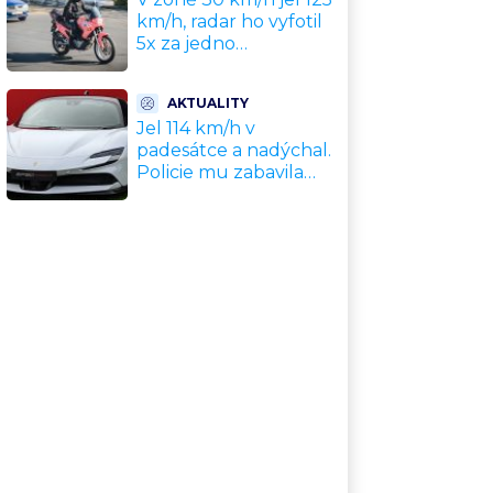
km/h, radar ho vyfotil
5x za jedno
odpoledne. Policie
motorkáře nedokázala
AKTUALITY
zastavit
Jel 114 km/h v
padesátce a nadýchal.
Policie mu zabavila
nové Ferrari za 11
milionů Kč, hrozí
dražba