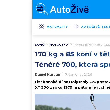
AKTUALITY
AUTOŽIVĚ TES
DOMŮ
MOTOCYKLY
170 kg a 85 koní v těle klas
170 kg a 85 koní v tě
Ténéré 700, která s
Daniel Karban
7. července 2026
Lisabonská dílna Holy Moly Co. postav
XT 500 z roku 1979, a přitom je rychlejš