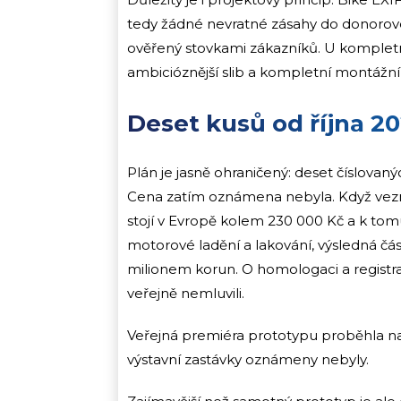
tedy žádné nevratné zásahy do donorovéh
ověřený stovkami zákazníků. U komplet
ambicióznější slib a kompletní montážn
Deset kusů od října 20
Plán je jasně ohraničený: deset číslovan
Cena zatím oznámena nebyla. Když vez
stojí v Evropě kolem 230 000 Kč a k tom
motorové ladění a lakování, výsledná čá
milionem korun. O homologaci a regist
veřejně nemluvili.
Veřejná premiéra prototypu proběhla n
výstavní zastávky oznámeny nebyly.