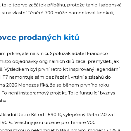
A to je teprve začátek příběhu, protože tahle lisabonská
é si na vlastní Ténéré 700 může namontovat kdokoli,
ovce prodaných kitů
m prkně, ale na silnici. Spoluzakladatel Francisco
místo objednávky originálních dílů začal přemýšlet, jak
 Výsledkem byl první retro kit inspirovaný legendární
tel T7 namontuje sám bez řezání, vrtání a zásahů do
na 2026 Menezes říká, že se během prvního roku
 To není instagramový projekt. To je fungující byznys
hy.
 základní Retro Kit od 1 590 €, vylepšený Retro 2.0 za 1
2 190 €. Všechny jsou určené pro Ténéré 700
 poznámkou o nekompatibilitě s novými modely 2025 a