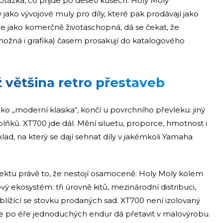
otázka, co přijde po deseti kusech. Holy Moly
jako vývojové muly pro díly, které pak prodávají jako
e jako komerčně životaschopná, dá se čekat, že
, možná i grafika) časem prosakují do katalogového
ž většina retro přestaveb
ako „moderní klasika“, končí u povrchního převleku: jiný
plňků. XT700 jde dál. Mění siluetu, proporce, hmotnost i
lad, na který se dají sehnat díly v jakémkoli Yamaha
rojektu právě to, že nestojí osamoceně. Holy Moly kolem
 ekosystém: tři úrovně kitů, mezinárodní distribuci,
blížící se stovku prodaných sad. XT700 není izolovaný
talgie po éře jednoduchých endur dá přetavit v malovýrobu.