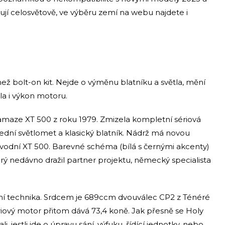
ují celosvětově, ve výběru zemí na webu najdete i
ež bolt-on kit. Nejde o výměnu blatníku a světla, mění
la i výkon motoru.
Yamaze XT 500 z roku 1979. Zmizela kompletní sériová
 přední světlomet a klasický blatník. Nádrž má novou
ůvodní XT 500. Barevné schéma (bílá s černými akcenty)
rý nedávno dražil partner projektu, německý specialista
ní technika. Srdcem je 689ccm dvouválec CP2 z Ténéré
iový motor přitom dává 73,4 koně. Jak přesně se Holy
, jestli jde o úpravu sání, výfuku, řídící jednotky, nebo