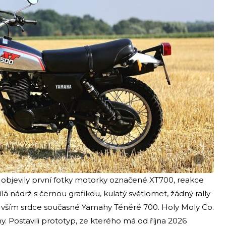
i
objevily první fotky motorky označené XT700, reakce
 nádrž s černou grafikou, kulatý světlomet, žádný rally
m vším srdce současné Yamahy Ténéré 700. Holy Moly Co.
y. Postavili prototyp, ze kterého má od října 2026