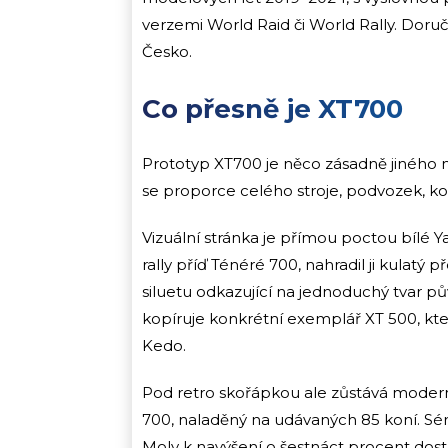
verzemi World Raid či World Rally. Doruč
Česko.
Co přesně je XT700
Prototyp XT700 je něco zásadně jiného n
se proporce celého stroje, podvozek, ko
Vizuální stránka je přímou poctou bílé 
rally příď Ténéré 700, nahradil ji kulatý
siluetu odkazující na jednoduchý tvar p
kopíruje konkrétní exemplář XT 500, kte
Kedo.
Pod retro skořápkou ale zůstává moder
700, naladěný na udávaných 85 koní. Sér
Moly k navýšení o šestnáct procent dostali