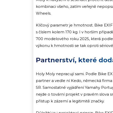
kombinaci všeho, zatím veřejně nepopsal
Wheels.
Klíčový parametr je hmotnost. Bike EXIF
s číslem kolem 170 kg. I v horším přípa
700 modelového roku 2025, která podle 
výkonu k hmotnosti se tak oproti sériovém
Partnerství, které do
Holy Moly nepracují sami. Podle Bike EXI
partner a vedle ní Kedo, německá firma 
SR. Samostatné vyjádření Yamahy Portug
nejde o tovární projekt v pravém slova sm
přístup k zázemí a legitimitě značky.
Důležitý je i projektový princip. Bike EXI