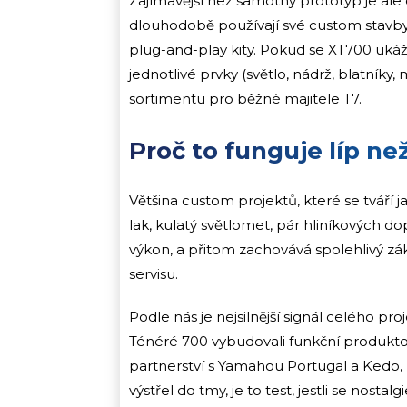
Zajímavější než samotný prototyp je ale 
dlouhodobě používají své custom stavby 
plug-and-play kity. Pokud se XT700 ukáž
jednotlivé prvky (světlo, nádrž, blatníky
sortimentu pro běžné majitele T7.
Proč to funguje líp ne
Většina custom projektů, které se tváří j
lak, kulatý světlomet, pár hliníkových do
výkon, a přitom zachovává spolehlivý zák
servisu.
Podle nás je nejsilnější signál celého p
Ténéré 700 vybudovali funkční produktový
partnerství s Yamahou Portugal a Kedo, 
výstřel do tmy, je to test, jestli se nos