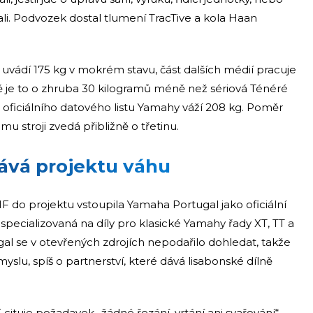
i. Podvozek dostal tlumení TracTive a kola Haan
 uvádí 175 kg v mokrém stavu, část dalších médií pracuje
dě je to o zhruba 30 kilogramů méně než sériová Ténéré
oficiálního datového listu Yamahy váží 208 kg. Poměr
u stroji zvedá přibližně o třetinu.
dává projektu váhu
F do projektu vstoupila Yamaha Portugal jako oficiální
specializovaná na díly pro klasické Yamahy řady XT, TT a
al se v otevřených zdrojích nepodařilo dohledat, takže
yslu, spíš o partnerství, které dává lisabonské dílně
F cituje požadavek „žádné řezání, vrtání ani svařování“,