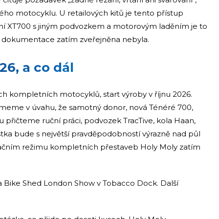
o motocyklu. U retailových kitů je tento přístup
ní XT700 s jiným podvozkem a motorovým laděním je to
í dokumentace zatím zveřejněna nebyla.
26, a co dál
ých kompletních motocyklů, start výroby v říjnu 2026.
meme v úvahu, že samotný donor, nová Ténéré 700,
u přičteme ruční práci, podvozek TracTive, kola Haan,
stka bude s největší pravděpodobností výrazně nad půl
račním režimu kompletních přestaveb Holy Moly zatím
a Bike Shed London Show v Tobacco Dock. Další