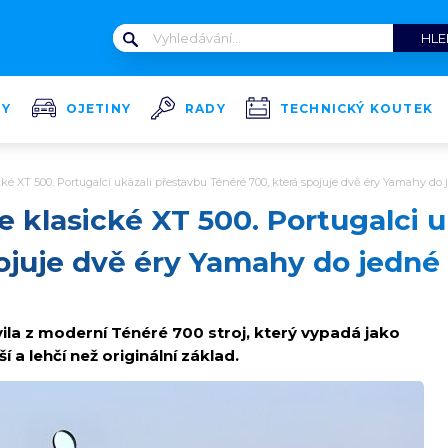
TY
OJETINY
RADY
TECHNICKÝ KOUTEK
ické XT 500. Portugalci ukázali přestavbu Ténéré 700, která spojuje dvě éry Yamahy d
le klasické XT 500. Portugalci 
pojuje dvě éry Yamahy do jedn
ila z moderní Ténéré 700 stroj, který vypadá jako
í a lehčí než originální základ.