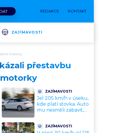
REDAKCE
KONTAKT
ZAJÍMAVOSTI
o jedné motorky
ukázali přestavbu
é motorky
ZAJÍMAVOSTI
Jel 205 km/h v úseku,
kde platí stovka. Auto
mu nesměli zabavit,
patří leasingové firmě.
Úřad si ale poradil jinak
ZAJÍMAVOSTI
V zóně 30 km/h jel 125