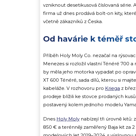
vzniknout desetikusová číslovaná série. 
firma už dnes prodává bolt-on kity, kter
včetně zákazníků z Česka.
Od havárie k téměř st
Příběh Holy Moly Co. nezačal na rýsovací
Menezes si rozložil vlastní Ténéré 700 a 
by měla jeho motorka vypadat po opravě.
XT 600 Ténéré, sada dílů, kterou si maji
kabeláže. V rozhovoru pro
Kriega
z břez
prodeje blížili ke stovce prodaných kusů.
postavený kolem jednoho modelu Yama
Dnes
Holy Moly
nabízejí tři úrovně kitů:
850 € a terénněji zaměřený Baja kit za 
modelových let 2019–2024, s výslovnou