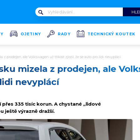
TY
OJETINY
RADY
TECHNICKÝ KOUTEK
z prodejen, ale Volkswagen už třikrát zjistil, že se auto pro lidi nevyplácí
ku mizela z prodejen, ale Volk
 lidi nevyplácí
í přes 335 tisíc korun. A chystané „lidové
ještě výrazně dražší.