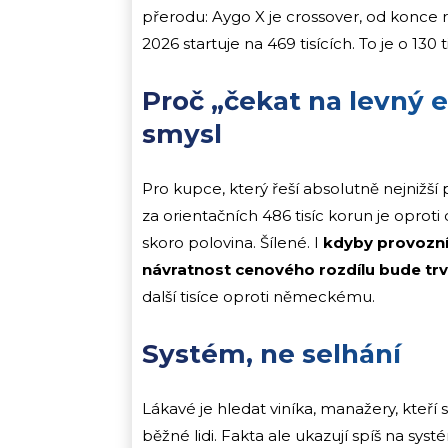
přerodu: Aygo X je crossover, od konce
2026 startuje na 469 tisících. To je o 130 
Proč „čekat na levný 
smysl
Pro kupce, který řeší absolutně nejnižš
za orientačních 486 tisíc korun je oproti 
skoro polovina. Šílené. I
kdyby provozní 
návratnost cenového rozdílu bude trv
další tisíce oproti německému.
Systém, ne selhání
Lákavé je hledat viníka, manažery, kteří
běžné lidi. Fakta ale ukazují spíš na sy