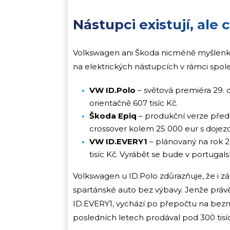
Nástupci existují, ale
Volkswagen ani Škoda nicméně myšlenku 
na elektrických nástupcích v rámci spo
VW ID.Polo
– světová premiéra 29. 
orientačně 607 tisíc Kč.
Škoda Epiq
– produkční verze před
crossover kolem 25 000 eur s dojez
VW ID.EVERY1
– plánovaný na rok 2
tisíc Kč. Vyrábět se bude v portugal
Volkswagen u ID.Polo zdůrazňuje, že i z
spartánské auto bez výbavy. Jenže právě
ID.EVERY1, vychází po přepočtu na bezmál
posledních letech prodával pod 300 tisíc