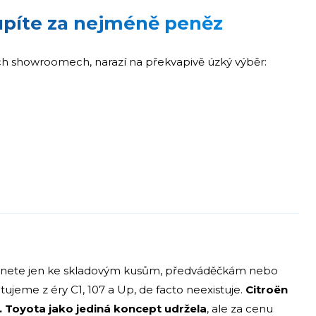
upíte za nejméně peněz
ých showroomech, narazí na překvapivě úzký výběr:
stanete jen ke skladovým kusům, předváděčkám nebo
ujeme z éry C1, 107 a Up, de facto neexistuje.
Citroën
p. Toyota jako jediná koncept udržela
, ale za cenu