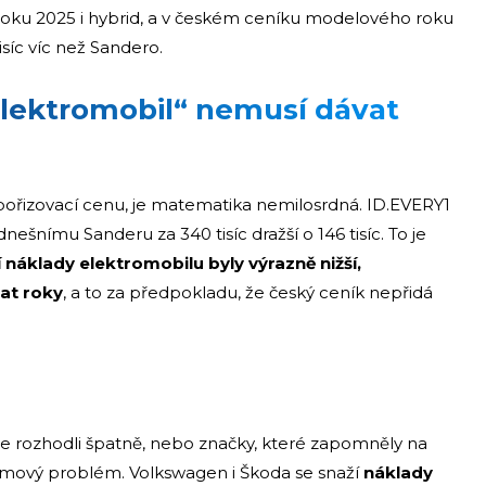
 roku 2025 i hybrid, a v českém ceníku modelového roku
tisíc víc než Sandero.
elektromobil“ nemusí dávat
í pořizovací cenu, je matematika nemilosrdná. ID.EVERY1
dnešnímu Sanderu za 340 tisíc dražší o 146 tisíc. To je
náklady elektromobilu byly výrazně nižší,
at roky
, a to za předpokladu, že český ceník nepřidá
 se rozhodli špatně, nebo značky, které zapomněly na
stémový problém. Volkswagen i Škoda se snaží
náklady