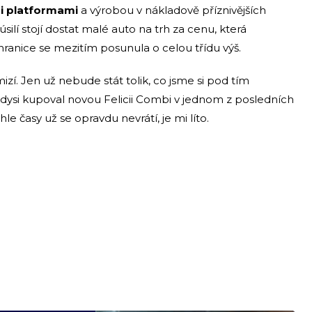
mi platformami
a výrobou v nákladově příznivějších
silí stojí dostat malé auto na trh za cenu, která
hranice se mezitím posunula o celou třídu výš.
izí. Jen už nebude stát tolik, co jsme si pod tím
dysi kupoval novou Felicii Combi v jednom z posledních
e časy už se opravdu nevrátí, je mi líto.