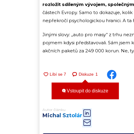
rozložit sdíleným vývojem, společný
částech Evropy. Samo to dokazuje, kolik ú
nepřekročí psychologickou hranici. A ta 
Jinými slovy: „auto pro masy“ z trhu nezm
pojmem kdysi představovali. Sám jsem k
akčních paketů za 249 000 korun. Ne, tyhl
Diskuze
1
Vstoupit do diskuze
Autor článku
Michal Sztolár