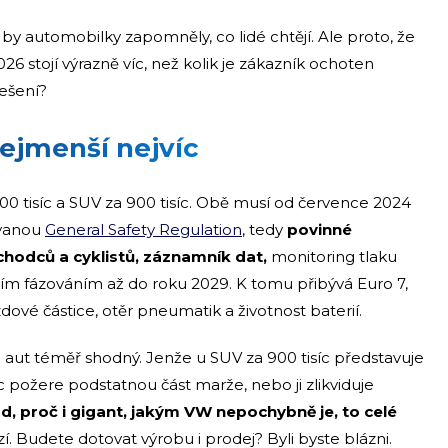
 by automobilky zapomněly, co lidé chtějí. Ale proto, že
26 stojí výrazně víc, než kolik je zákazník ochoten
řešení?
nejmenší nejvíc
00 tisíc a SUV za 900 tisíc. Obě musí od července 2024
zvanou
General Safety Regulation
, tedy
povinné
hodců a cyklistů, záznamník dat,
monitoring tlaku
ím fázováním až do roku 2029. K tomu přibývá Euro 7,
zdové částice, otěr pneumatik a životnost baterií.
u aut téměř shodný. Jenže u SUV za 900 tisíc představuje
c požere podstatnou část marže, nebo ji zlikviduje
d, proč i gigant, jakým VW nepochybně je, to celé
 Budete dotovat výrobu i prodej? Byli byste blázni.