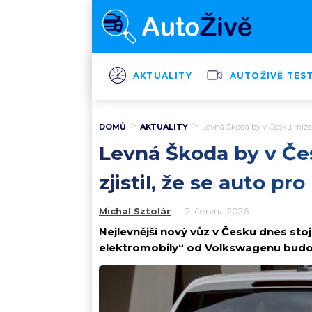
AKTUALITY
AUTOŽIVĚ TES
DOMŮ
AKTUALITY
Levná Škoda by v Česku mizela 
Levná Škoda by v Čes
zjistil, že se auto pro
Michal Sztolár
2. června 2026
Nejlevnější nový vůz v Česku dnes stoj
elektromobily“ od Volkswagenu budou 