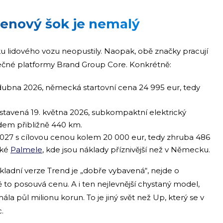
 cenový šok je nemalý
lidového vozu neopustily. Naopak, obě značky pracují
lečné platformy Brand Group Core. Konkrétně:
dubna 2026, německá startovní cena 24 995 eur, tedy
stavená 19. května 2026, subkompaktní elektrický
dem přibližně 440 km.
027 s cílovou cenou kolem 20 000 eur, tedy zhruba 486
ské
Palmele
, kde jsou náklady příznivější než v Německu.
ákladní verze Trend je „dobře vybavená“, nejde o
 to posouvá cenu. A i ten nejlevnější chystaný model,
a půl milionu korun. To je jiný svět než Up, který se v
.