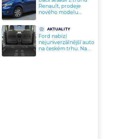
Renault, prodeje
nového modelu
vyletěly o 372 % za
jediný rok. Češi ale
AKTUALITY
jedou svojí pohádku
Ford nabízí
nejuniverzálnější auto
na českém trhu. Na
dovolenou, do práce i
na chatu za cenu
kompaktního SUV