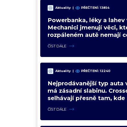
Aktuality
|
PŘEČTENÍ:
13854
Powerbanka, léky a lahev 
Mechanici jmenují věci, kt
rozpáleném autě nemají co
Hrozí i požár
ČÍST DÁLE
Aktuality
|
PŘEČTENÍ:
12240
Nejprodávanější typ auta 
má zásadní slabinu. Cross
selhávají přesně tam, kde 
nejsilnější
ČÍST DÁLE