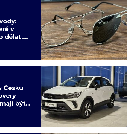
vody:
eré v
 dělat.
v Česku
overy
mají být