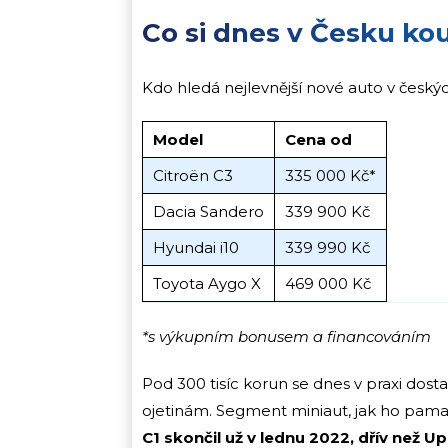
Co si dnes v Česku ko
Kdo hledá nejlevnější nové auto v česk
Model
Cena od
Citroën C3
335 000 Kč*
Dacia Sandero
339 900 Kč
Hyundai i10
339 990 Kč
Toyota Aygo X
469 000 Kč
*s výkupním bonusem a financováním
Pod 300 tisíc korun se dnes v praxi do
ojetinám. Segment miniaut, jak ho pamat
C1 skončil už v lednu 2022, dřív než U