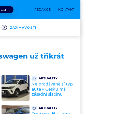
REDAKCE
KONTAKT
ZAJÍMAVOSTI
swagen už třikrát
AKTUALITY
Nejprodávanější typ
auta v Česku má
zásadní slabinu.
Crossovery selhávají
přesně tam, kde mají
AKTUALITY
být nejsilnější
Dacii sesadil z trůnu