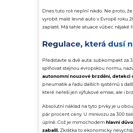
Dnes tuto roli neplní nikdo. Ne proto, že
vyrobit malé levné auto v Evropě roku 20
zaplatit. Má tahle situace vůbec nějaké 
Regulace, která dusí 
Představte si dvě auta: subkompakt za 3
splňovat stejnou evropskou normu, na
autonomní nouzové brzdění, detekci c
pneumatik a řadu dalších systémů s dalš
které neřeší jen výfukové emise, ale i br
Absolutní náklad na tyto prvky je u obo
pár procent ceny. U minivozu za 300 tisí
úplně. Což je mimochodem
hlavní důvo
zabalil.
Zkrátka to ekonomicky nevychází.