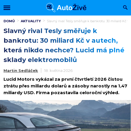
DOMŮ
AKTUALITY
Slavný rival Tesly směřuje k bankrotu: 30 miliard Kč 
Slavný rival Tesly směřuje k
bankrotu: 30 miliard Kč v autech,
která nikdo nechce? Lucid má plné
sklady elektromobilů
Martin Sedláček
18. května 2026
Lucid Motors vykázal za první čtvrtletí 2026 čistou
ztrátu přes miliardu dolarů a zásoby narostly na 1,47
miliardy USD. Firma pozastavila celoroční výhled.