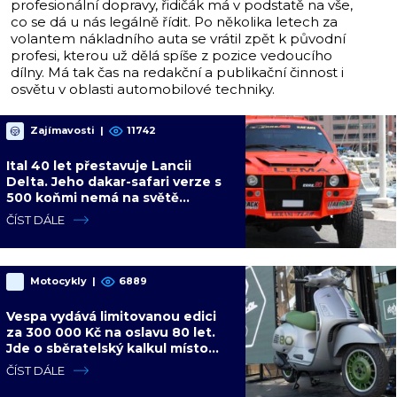
profesionální dopravy, řidičák má v podstatě na vše,
co se dá u nás legálně řídit. Po několika letech za
volantem nákladního auta se vrátil zpět k původní
profesi, kterou už dělá spíše z pozice vedoucího
dílny. Má tak čas na redakční a publikační činnost i
osvětu v oblasti automobilové techniky.
Zajímavosti
|
11742
Ital 40 let přestavuje Lancii
Delta. Jeho dakar-safari verze s
500 koňmi nemá na světě
konkurenci
ČÍST DÁLE
Motocykly
|
6889
Vespa vydává limitovanou edici
za 300 000 Kč na oslavu 80 let.
Jde o sběratelský kalkul místo
jízdního upgradu
ČÍST DÁLE