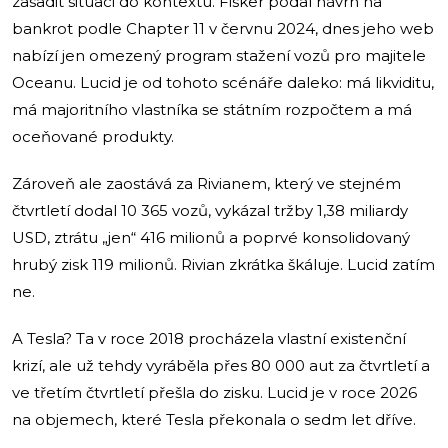
zasadit situaci do kontextu. Fisker podal návrh na
bankrot podle Chapter 11 v červnu 2024, dnes jeho web
nabízí jen omezený program stažení vozů pro majitele
Oceanu. Lucid je od tohoto scénáře daleko: má likviditu,
má majoritního vlastníka se státním rozpočtem a má
oceňované produkty.
Zároveň ale zaostává za Rivianem, který ve stejném
čtvrtletí dodal 10 365 vozů, vykázal tržby 1,38 miliardy
USD, ztrátu „jen“ 416 milionů a poprvé konsolidovaný
hrubý zisk 119 milionů. Rivian zkrátka škáluje. Lucid zatím
ne.
A Tesla? Ta v roce 2018 procházela vlastní existenční
krizí, ale už tehdy vyráběla přes 80 000 aut za čtvrtletí a
ve třetím čtvrtletí přešla do zisku. Lucid je v roce 2026
na objemech, které Tesla překonala o sedm let dříve.