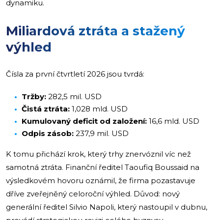
dynamiku.
Miliardová ztráta a stažený
výhled
Čísla za první čtvrtletí 2026 jsou tvrdá:
Tržby:
282,5 mil. USD
Čistá ztráta:
1,028 mld. USD
Kumulovaný deficit od založení:
16,6 mld. USD
Odpis zásob:
237,9 mil. USD
K tomu přichází krok, který trhy znervóznil víc než
samotná ztráta. Finanční ředitel Taoufiq Boussaid na
výsledkovém hovoru oznámil, že firma pozastavuje
dříve zveřejněný celoroční výhled. Důvod: nový
generální ředitel Silvio Napoli, který nastoupil v dubnu,