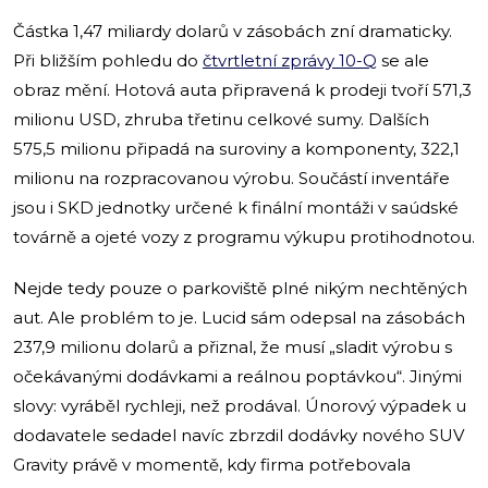
Částka 1,47 miliardy dolarů v zásobách zní dramaticky.
Při bližším pohledu do
čtvrtletní zprávy 10-Q
se ale
obraz mění. Hotová auta připravená k prodeji tvoří 571,3
milionu USD, zhruba třetinu celkové sumy. Dalších
575,5 milionu připadá na suroviny a komponenty, 322,1
milionu na rozpracovanou výrobu. Součástí inventáře
jsou i SKD jednotky určené k finální montáži v saúdské
továrně a ojeté vozy z programu výkupu protihodnotou.
Nejde tedy pouze o parkoviště plné nikým nechtěných
aut. Ale problém to je. Lucid sám odepsal na zásobách
237,9 milionu dolarů a přiznal, že musí „sladit výrobu s
očekávanými dodávkami a reálnou poptávkou“. Jinými
slovy: vyráběl rychleji, než prodával. Únorový výpadek u
dodavatele sedadel navíc zbrzdil dodávky nového SUV
Gravity právě v momentě, kdy firma potřebovala