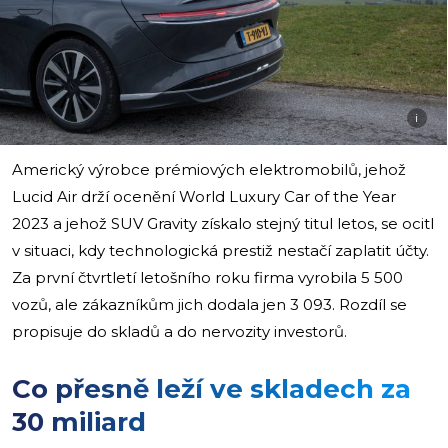
i
Americký výrobce prémiových elektromobilů, jehož
Lucid Air drží ocenění World Luxury Car of the Year
2023 a jehož SUV Gravity získalo stejný titul letos, se ocitl
v situaci, kdy technologická prestiž nestačí zaplatit účty.
Za první čtvrtletí letošního roku firma vyrobila 5 500
vozů, ale zákazníkům jich dodala jen 3 093. Rozdíl se
propisuje do skladů a do nervozity investorů.
Co přesně leží ve skladech za
30 miliard