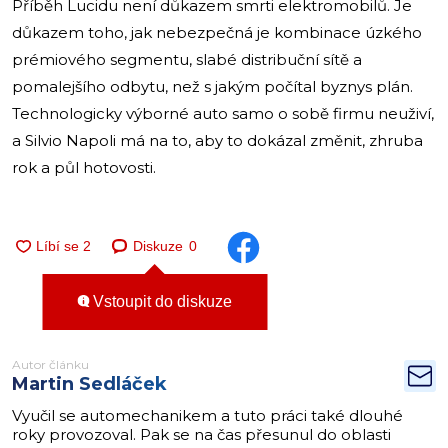
Příběh Lucidu není důkazem smrti elektromobilů. Je
důkazem toho, jak nebezpečná je kombinace úzkého
prémiového segmentu, slabé distribuční sítě a
pomalejšího odbytu, než s jakým počítal byznys plán.
Technologicky výborné auto samo o sobě firmu neuživí,
a Silvio Napoli má na to, aby to dokázal změnit, zhruba
rok a půl hotovosti.
Diskuze
0
Vstoupit do diskuze
Autor článku
Martin Sedláček
Vyučil se automechanikem a tuto práci také dlouhé
roky provozoval. Pak se na čas přesunul do oblasti