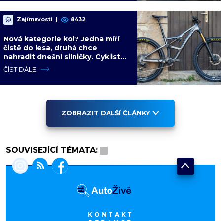
Zajímavosti
|
8432
Nová kategorie kol? Jedna míří
čistě do lesa, druhá chce
nahradit dnešní silničky. Cyklisté
mají rozporuplné názory
ČÍST DÁLE
ZOBRAZIT DALŠÍ ČLÁNKY
SOUVISEJÍCÍ TÉMATA:
KONTAKT