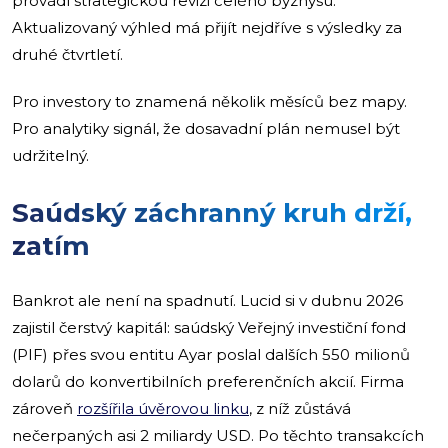
provádí strategickou revizi celého byznysu.
Aktualizovaný výhled má přijít nejdříve s výsledky za
druhé čtvrtletí.
Pro investory to znamená několik měsíců bez mapy.
Pro analytiky signál, že dosavadní plán nemusel být
udržitelný.
Saúdský záchranný kruh drží,
zatím
Bankrot ale není na spadnutí. Lucid si v dubnu 2026
zajistil čerstvý kapitál: saúdský Veřejný investiční fond
(PIF) přes svou entitu Ayar poslal dalších 550 milionů
dolarů do konvertibilních preferenčních akcií. Firma
zároveň
rozšířila úvěrovou linku
, z níž zůstává
nečerpaných asi 2 miliardy USD. Po těchto transakcích