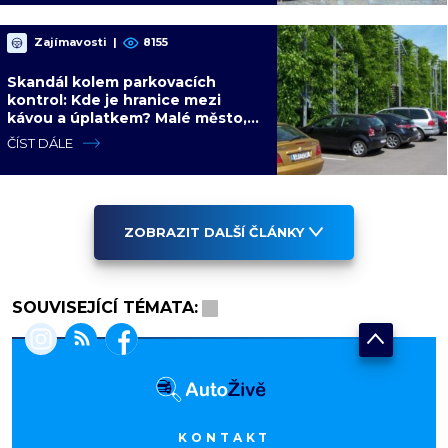
Zajímavosti
|
8155
Skandál kolem parkovacích
kontrol: Kde je hranice mezi
kávou a úplatkem? Malé město,
malá výhoda, velký problém
ČÍST DÁLE
ZOBRAZIT DALŠÍ ČLÁNKY
SOUVISEJÍCÍ TÉMATA:
KONTAKT