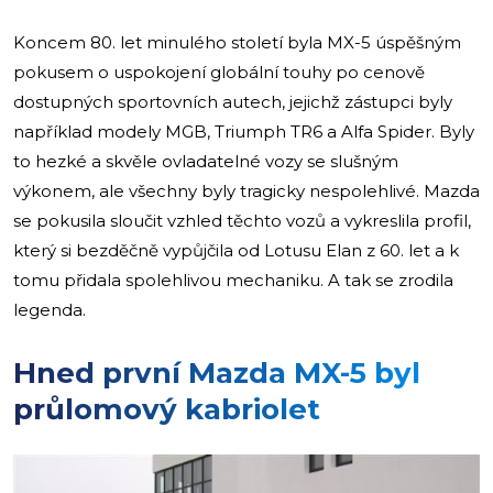
Koncem 80. let minulého století byla MX-5 úspěšným
pokusem o uspokojení globální touhy po cenově
dostupných sportovních autech, jejichž zástupci byly
například modely MGB, Triumph TR6 a Alfa Spider. Byly
to hezké a skvěle ovladatelné vozy se slušným
výkonem, ale všechny byly tragicky nespolehlivé. Mazda
se pokusila sloučit vzhled těchto vozů a vykreslila profil,
který si bezděčně vypůjčila od Lotusu Elan z 60. let a k
tomu přidala spolehlivou mechaniku. A tak se zrodila
legenda.
Hned první Mazda MX-5 byl
průlomový kabriolet