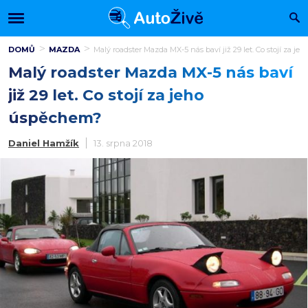
DOMŮ
MAZDA
Malý roadster Mazda MX-5 nás baví již 29 let. Co stojí za j
Malý roadster Mazda MX-5 nás baví
již 29 let. Co stojí za jeho
úspěchem?
Daniel Hamžík
13. srpna 2018