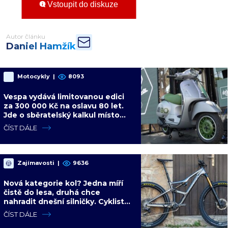
Vstoupit do diskuze
Autor článku
Daniel Hamžík
Motocykly
|
8093
Vespa vydává limitovanou edici
za 300 000 Kč na oslavu 80 let.
Jde o sběratelský kalkul místo
jízdního upgradu
ČÍST DÁLE
Zajímavosti
|
9636
Nová kategorie kol? Jedna míří
čistě do lesa, druhá chce
nahradit dnešní silničky. Cyklisté
mají rozporuplné názory
ČÍST DÁLE