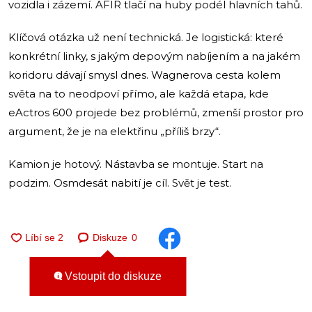
vozidla i zázemí. AFIR tlačí na huby podél hlavních tahů.
Klíčová otázka už není technická. Je logistická: které
konkrétní linky, s jakým depovým nabíjením a na jakém
koridoru dávají smysl dnes. Wagnerova cesta kolem
světa na to neodpoví přímo, ale každá etapa, kde
eActros 600 projede bez problémů, zmenší prostor pro
argument, že je na elektřinu „příliš brzy“.
Kamion je hotový. Nástavba se montuje. Start na
podzim. Osmdesát nabití je cíl. Svět je test.
Diskuze
0
Vstoupit do diskuze