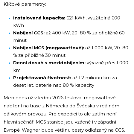
Klíčové parametry:
Instalovaná kapacita:
621 kWh, využitelná 600
kWh
Nabíjení CCS:
až 400 kW, 20–80 % za přibližně 60
minut
Nabíjení MCS (megawattové):
až 1 000 kW, 20–80
% za přibližně 30 minut
Denní dosah s mezidobíjením:
výrazně přes 1 000
km
Projektovaná životnost:
až 1,2 milionu km za
deset let, baterie nad 80 % kapacity
Mercedes už v lednu 2026 testoval megawattové
nabíjení na trase z Německa do Švédska v reálném
dálkovém provozu. Pro expedici to ale zatím není
hlavní scénář; MCS stanice jsou vzácné i v západní
Evropě. Wagner bude většinu cesty odkázaný na CCS,