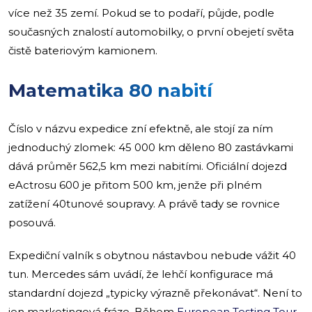
více než 35 zemí. Pokud se to podaří, půjde, podle
současných znalostí automobilky, o první obejetí světa
čistě bateriovým kamionem.
Matematika 80 nabití
Číslo v názvu expedice zní efektně, ale stojí za ním
jednoduchý zlomek: 45 000 km děleno 80 zastávkami
dává průměr 562,5 km mezi nabitími. Oficiální dojezd
eActrosu 600 je přitom 500 km, jenže při plném
zatížení 40tunové soupravy. A právě tady se rovnice
posouvá.
Expediční valník s obytnou nástavbou nebude vážit 40
tun. Mercedes sám uvádí, že lehčí konfigurace má
standardní dojezd „typicky výrazně překonávat“. Není to
jen marketingová fráze. Během
European Testing Tour