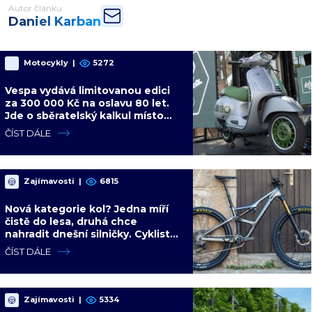
Autor článku
Daniel Karban
Motocykly
|
5272
Vespa vydává limitovanou edici
za 300 000 Kč na oslavu 80 let.
Jde o sběratelský kalkul místo
jízdního upgradu
ČÍST DÁLE
Zajímavosti
|
6815
Nová kategorie kol? Jedna míří
čistě do lesa, druhá chce
nahradit dnešní silničky. Cyklisté
mají rozporuplné názory
ČÍST DÁLE
Zajímavosti
|
5334