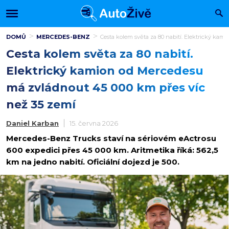
DOMŮ
MERCEDES-BENZ
Cesta kolem světa za 80 nabití. Elektrický ka
Cesta kolem světa za 80 nabití.
Elektrický kamion od Mercedesu
má zvládnout 45 000 km přes víc
než 35 zemí
Daniel Karban
15. června 2026
Mercedes-Benz Trucks staví na sériovém eActrosu
600 expedici přes 45 000 km. Aritmetika říká: 562,5
km na jedno nabití. Oficiální dojezd je 500.