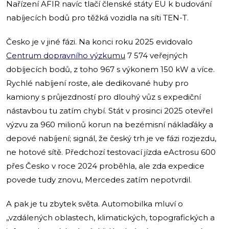
Nařízení AFIR navíc tlačí členské státy EU k budování
nabíjecích bodů pro těžká vozidla na síti TEN-T.
Česko je v jiné fázi. Na konci roku 2025 evidovalo
Centrum dopravního výzkumu
7 574 veřejných
dobíjecích bodů, z toho 967 s výkonem 150 kW a více.
Rychlé nabíjení roste, ale dedikované huby pro
kamiony s průjezdností pro dlouhý vůz s expediční
nástavbou tu zatím chybí. Stát v prosinci 2025 otevřel
výzvu za 960 milionů korun na bezémisní náklaďáky a
depové nabíjení; signál, že český trh je ve fázi rozjezdu,
ne hotové sítě. Předchozí testovací jízda eActrosu 600
přes Česko v roce 2024 proběhla, ale zda expedice
povede tudy znovu, Mercedes zatím nepotvrdil.
A pak je tu zbytek světa. Automobilka mluví o
„vzdálených oblastech, klimatických, topografických a