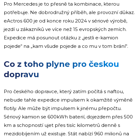
Pro Mercedes je to přesně ta kombinace, kterou
potřebuje. Ne dobrodružný příběh, ale provozní důkaz.
eActros 600 je od konce roku 2024 v sériové výrobě,
jezdí u zákazníků ve více než 15 evropských zemích.
Expedice má posunout otázku z „jestli e-kamion
pojede“ na „kam všude pojede a co mu v tom brání“.
Co z toho plyne pro českou
dopravu
Pro českého dopravce, který zatím počítá s naftou,
nebude tahle expedice impulsem k okamžité výměně
flotily. Ale může být impulsem k jinému přepočtu.
Sériový kamion se 600kWh baterií, dojezdem přes 500
km a schopností ujet přes tisíc kilometrů denně s
mezidobíjením už existuje. Stát nabízí 960 milionů na