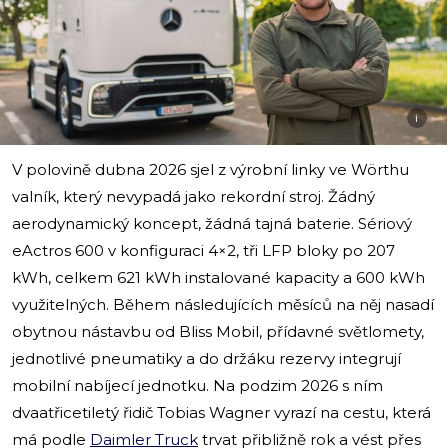
i
V polovině dubna 2026 sjel z výrobní linky ve Wörthu
valník, který nevypadá jako rekordní stroj. Žádný
aerodynamický koncept, žádná tajná baterie. Sériový
eActros 600 v konfiguraci 4×2, tři LFP bloky po 207
kWh, celkem 621 kWh instalované kapacity a 600 kWh
využitelných. Během následujících měsíců na něj nasadí
obytnou nástavbu od Bliss Mobil, přídavné světlomety,
jednotlivé pneumatiky a do držáku rezervy integrují
mobilní nabíjecí jednotku. Na podzim 2026 s ním
dvaatřicetiletý řidič Tobias Wagner vyrazí na cestu, která
má podle
Daimler Truck
trvat přibližně rok a vést přes