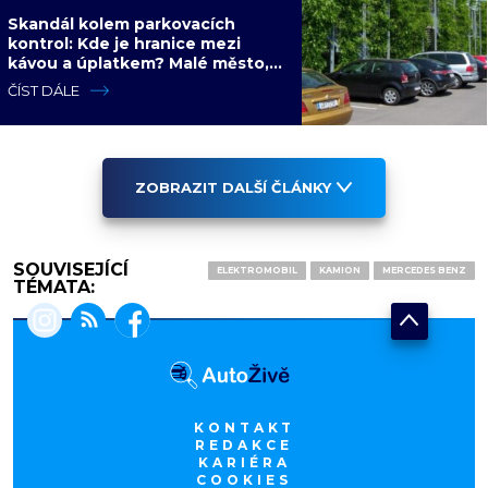
Skandál kolem parkovacích
kontrol: Kde je hranice mezi
kávou a úplatkem? Malé město,
malá výhoda, velký problém
ČÍST DÁLE
ZOBRAZIT DALŠÍ ČLÁNKY
SOUVISEJÍCÍ
ELEKTROMOBIL
KAMION
MERCEDES BENZ
TÉMATA:
KONTAKT
REDAKCE
KARIÉRA
COOKIES