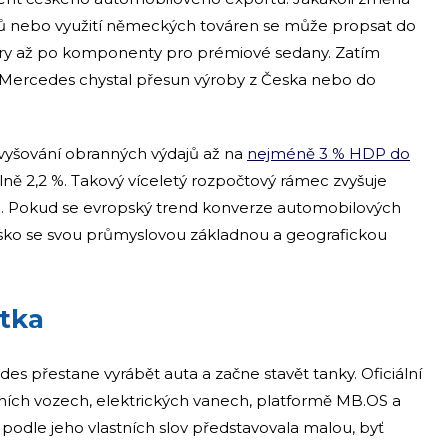
ců nebo využití německých továren se může propsat do
tery až po komponenty pro prémiové sedany. Zatím
y Mercedes chystal přesun výroby z Česka nebo do
avyšování obranných výdajů až na
nejméně 3 % HDP do
lně 2,2 %. Takový víceletý rozpočtový rámec zvyšuje
ice. Pokud se evropský trend konverze automobilových
esko se svou průmyslovou základnou a geografickou
stka
s přestane vyrábět auta a začne stavět tanky. Oficiální
bních vozech, elektrických vanech, platformě MB.OS a
podle jeho vlastních slov představovala malou, byť