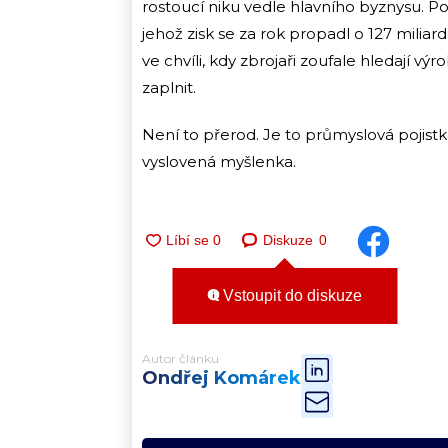
rostoucí niku vedle hlavního byznysu. Po
jehož zisk se za rok propadl o 127 milia
ve chvíli, kdy zbrojaři zoufale hledají vý
zaplnit.
Není to přerod. Je to průmyslová pojistk
vyslovená myšlenka.
Diskuze
0
Vstoupit do diskuze
Autor článku
Ondřej Komárek