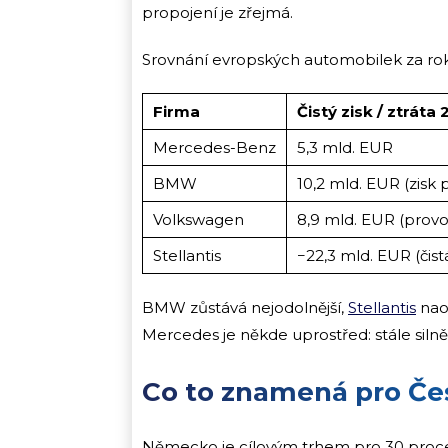
propojení je zřejmá.
Srovnání evropských automobilek za ro
Firma
Čistý zisk / ztráta
Mercedes-Benz
5,3 mld. EUR
BMW
10,2 mld. EUR (zisk
Volkswagen
8,9 mld. EUR (provoz
Stellantis
−22,3 mld. EUR (čistá
BMW zůstává nejodolnější,
Stellantis
naop
Mercedes je někde uprostřed: stále silně zi
Co to znamená pro Če
Německo je cílovým trhem pro 30 proc