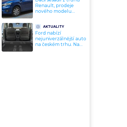
Renault, prodeje
nového modelu
vyletěly o 372 % za
jediný rok. Češi ale
AKTUALITY
jedou svojí pohádku
Ford nabízí
nejuniverzálnější auto
na českém trhu. Na
dovolenou, do práce i
na chatu za cenu
kompaktního SUV