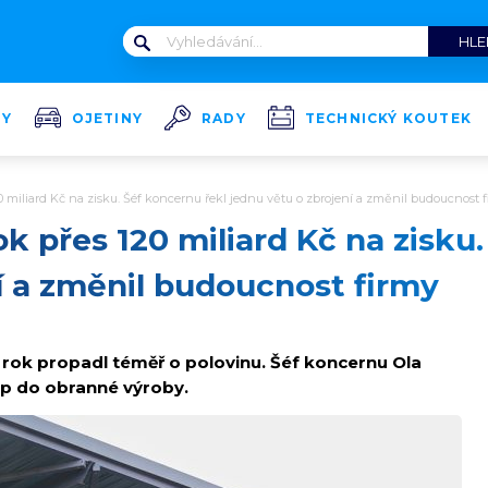
TY
OJETINY
RADY
TECHNICKÝ KOUTEK
120 miliard Kč na zisku. Šéf koncernu řekl jednu větu o zbrojení a změnil budoucnost 
ok přes 120 miliard Kč na zisku
í a změnil budoucnost firmy
 rok propadl téměř o polovinu. Šéf koncernu Ola
tup do obranné výroby.