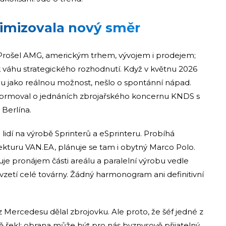
timizovala nový směr
 Prošel AMG, americkým trhem, vývojem i prodejem;
 váhu strategického rozhodnutí. Když v květnu 2026
bu jako reálnou možnost, nešlo o spontánní nápad.
formoval o jednáních zbrojařského koncernu KNDS s
Berlína.
lidí na výrobě Sprinterů a eSprinteru. Probíhá
kturu VAN.EA, plánuje se tam i obytný Marco Polo.
e pronájem části areálu a paralelní výrobu vedle
zetí celé továrny. Žádný harmonogram ani definitivní
z Mercedesu dělal zbrojovku. Ale proto, že šéf jedné z
 řekl: obrana může být pro nás byznysově přijatelný