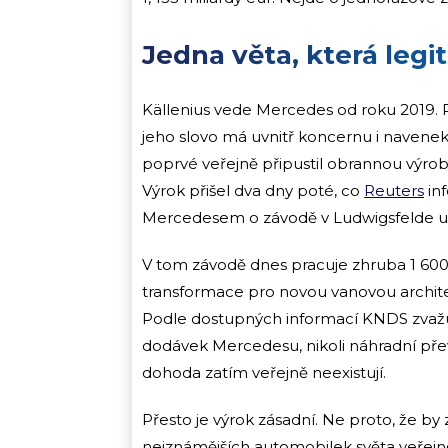
Jedna věta, která legi
Källenius vede Mercedes od roku 2019.
jeho slovo má uvnitř koncernu i navenek
poprvé veřejně připustil obrannou výro
Výrok přišel dva dny poté, co
Reuters
in
Mercedesem o závodě v Ludwigsfelde u 
V tom závodě dnes pracuje zhruba 1 600 
transformace pro novou vanovou archite
Podle dostupných informací KNDS zvažuj
dodávek Mercedesu, nikoli náhradní přev
dohoda zatím veřejně neexistují.
Přesto je výrok zásadní. Ne proto, že by 
nejznámějších automobilek světa veřejně