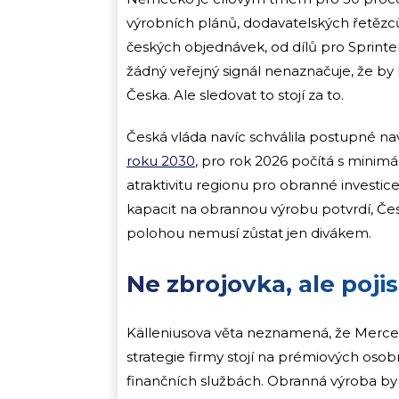
výrobních plánů, dodavatelských řetěz
českých objednávek, od dílů pro Sprin
žádný veřejný signál nenaznačuje, že b
Česka. Ale sledovat to stojí za to.
Česká vláda navíc schválila postupné n
roku 2030
, pro rok 2026 počítá s minimá
atraktivitu regionu pro obranné invest
kapacit na obrannou výrobu potvrdí, Č
polohou nemusí zůstat jen divákem.
Ne zbrojovka, ale poji
Källeniusova věta neznamená, že Mercede
strategie firmy stojí na prémiových oso
finančních službách. Obranná výroba by 