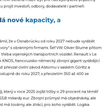
projít investoři, odbory, dodavatelé i partneři.
á nové kapacity, a
mil, že v Osnabrücku od roku 2027 nebude vyrábět
hovory“ s obrannými firmami. Šéf VW Oliver Blume přitom
e třeba vojenských transportních vozidel. Renault v Le
A KNDS, francouzsko-německý zbrojní gigant vyrábějící
 převzal civilní závod Alstomu v saském Görlitz a
stupně do roku 2027, s převzetím 350 až 400 ze
l
, který v roce 2025 zvýšil tržby o 29 procent na téměř
 63,8 miliardy eur. Zbrojní průmysl má objednávky, ale
má továrny, ale ztrácí, pro koho vyrábět. Logika