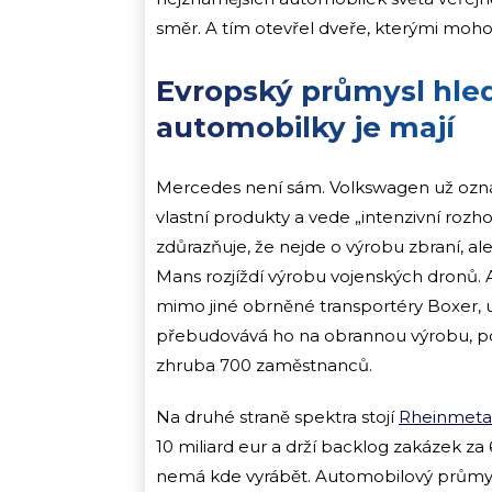
směr. A tím otevřel dveře, kterými mohou 
Evropský průmysl hled
automobilky je mají
Mercedes není sám. Volkswagen už ozná
vlastní produkty a vede „intenzivní roz
zdůrazňuje, že nejde o výrobu zbraní, al
Mans rozjíždí výrobu vojenských dronů. 
mimo jiné obrněné transportéry Boxer, už
přebudovává ho na obrannou výrobu, po
zhruba 700 zaměstnanců.
Na druhé straně spektra stojí
Rheinmetal
10 miliard eur a drží backlog zakázek za
nemá kde vyrábět. Automobilový průmysl 