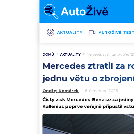
AKTUALITY
AUTOŽIVĚ TES
DOMŮ
AKTUALITY
Mercedes ztratil za rok přes 
Mercedes ztratil za r
jednu větu o zbrojen
Ondřej Komárek
6. července 2026
Čistý zisk Mercedes-Benz se za jediný
Källenius poprvé veřejně připustil vs