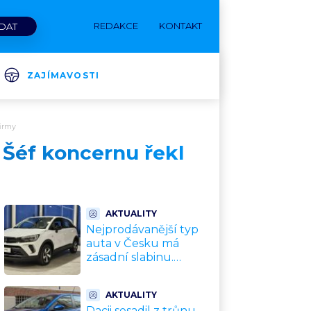
REDAKCE
KONTAKT
ZAJÍMAVOSTI
firmy
. Šéf koncernu řekl
AKTUALITY
Nejprodávanější typ
auta v Česku má
zásadní slabinu.
Crossovery selhávají
přesně tam, kde mají
AKTUALITY
být nejsilnější
Dacii sesadil z trůnu