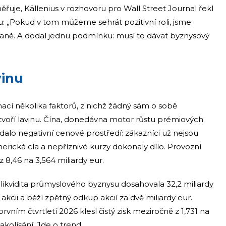
směřuje, Källenius v rozhovoru pro Wall Street Journal řekl
u: „Pokud v tom můžeme sehrát pozitivní roli, jsme
braně. A dodal jednu podmínku: musí to dávat byznysový
vinu
cí několika faktorů, z nichž žádný sám o sobě
tvoří lavinu. Čína, donedávna motor růstu prémiových
dalo negativní cenové prostředí: zákazníci už nejsou
merická cla a nepříznivé kurzy dokonaly dílo. Provozní
 8,46 na 3,564 miliardy eur.
á likvidita průmyslového byznysu dosahovala 32,2 miliardy
 akcii a běží zpětný odkup akcií za dvě miliardy eur.
prvním čtvrtletí 2026 klesl čistý zisk meziročně z 1,731 na
akolísání. Jde o trend.