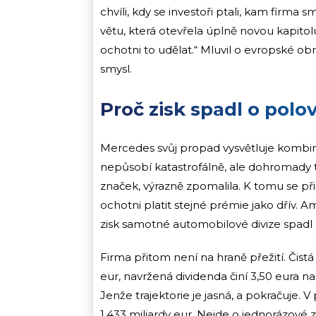
chvíli, kdy se investoři ptali, kam firma 
větu, která otevřela úplně novou kapitol
ochotni to udělat.“ Mluvil o evropské o
smysl.
Proč zisk spadl o polo
Mercedes svůj propad vysvětluje kombina
nepůsobí katastrofálně, ale dohromady 
značek, výrazně zpomalila. K tomu se při
ochotni platit stejné prémie jako dřív. A
zisk samotné automobilové divize spadl z
Firma přitom není na hraně přežití. Čist
eur, navržená dividenda činí 3,50 eura na
Jenže trajektorie je jasná, a pokračuje. V 
1,433 miliardy eur. Nejde o jednorázové z