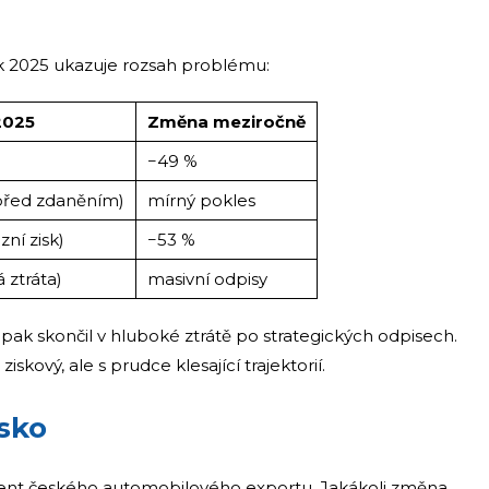
k 2025 ukazuje rozsah problému:
 2025
Změna meziročně
−49 %
 před zdaněním)
mírný pokles
ní zisk)
−53 %
 ztráta)
masivní odpisy
ak skončil v hluboké ztrátě po strategických odpisech.
skový, ale s prudce klesající trajektorií.
sko
ent českého automobilového exportu. Jakákoli změna