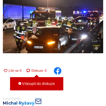
Diskuze
0
Vstoupit do diskuze
Autor článku
Michal Ryšavý