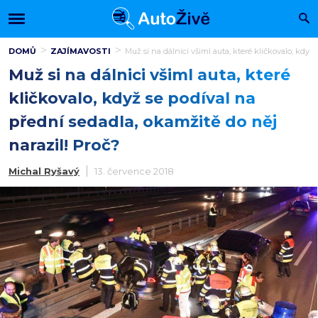
DOMŮ
ZAJÍMAVOSTI
Muž si na dálnici všiml auta, které kličkovalo, když
Muž si na dálnici všiml auta, které
kličkovalo, když se podíval na
přední sedadla, okamžitě do něj
narazil! Proč?
Michal Ryšavý
13. července 2018