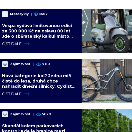
Motocykly
|
5567
Vespa vydává limitovanou edici
za 300 000 Kč na oslavu 80 let.
Jde o sběratelský kalkul místo
jízdního upgradu
ČÍST DÁLE
Zajímavosti
|
7110
Nová kategorie kol? Jedna míří
čistě do lesa, druhá chce
nahradit dnešní silničky. Cyklisté
mají rozporuplné názory
ČÍST DÁLE
Zajímavosti
|
5629
Skandál kolem parkovacích
kontrol: Kde je hranice mezi