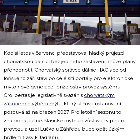
i
Kdo si letos v červenci představoval hladký průjezd
chorvatskou dálnicí bez jediného zastavení, může plány
přehodnotit. Chorvatský správce dálnic HAC sice od
loňského září staví po celé síti portály pro elektronické
mýto nové generace, jenže ostrý provoz systému
Crolibertas je legislativně svázán s
chorvatským
zákonem o výběru mýta
, který klíčová ustanovení
posouvá až na březen 2027. Pro letošní sezonu to
znamená jediné: klasické mýtnice zůstávají v plném
provozu a uzel Lučko u Záhřebu bude opět úzkým
hrdlem trasy k Jadranu.