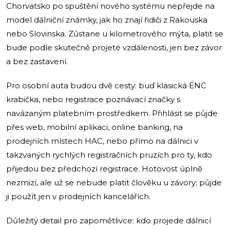
Chorvatsko po spuštění nového systému nepřejde na
model dálniční známky, jak ho znají řidiči z Rakouska
nebo Slovinska. Zůstane u kilometrového mýta, platit se
bude podle skutečně projeté vzdálenosti, jen bez závor
a bez zastavení.
Pro osobní auta budou dvě cesty: buď klasická ENC
krabička, nebo registrace poznávací značky s
navázaným platebním prostředkem. Přihlásit se půjde
přes web, mobilní aplikaci, online banking, na
prodejních místech HAC, nebo přímo na dálnici v
takzvaných rychlých registračních pruzích pro ty, kdo
přijedou bez předchozí registrace. Hotovost úplně
nezmizí, ale už se nebude platit člověku u závory; půjde
ji použít jen v prodejních kancelářích.
Důležitý detail pro zapomětlivce: kdo projede dálnicí