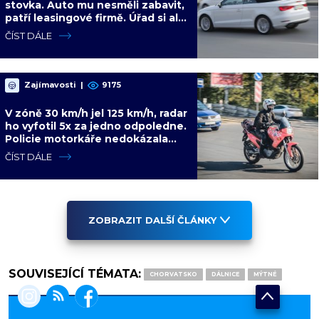
stovka. Auto mu nesměli zabavit,
patří leasingové firmě. Úřad si ale
poradil jinak
ČÍST DÁLE
Zajímavosti
|
9175
V zóně 30 km/h jel 125 km/h, radar
ho vyfotil 5x za jedno odpoledne.
Policie motorkáře nedokázala
zastavit
ČÍST DÁLE
ZOBRAZIT DALŠÍ ČLÁNKY
SOUVISEJÍCÍ TÉMATA:
CHORVATSKO
DÁLNICE
MÝTNÉ