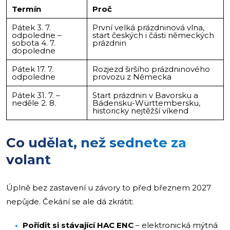
Termín
Proč
Pátek 3. 7.
První velká prázdninová vlna,
odpoledne –
start českých i části německých
sobota 4. 7.
prázdnin
dopoledne
Pátek 17. 7.
Rozjezd širšího prázdninového
odpoledne
provozu z Německa
Pátek 31. 7. –
Start prázdnin v Bavorsku a
neděle 2. 8.
Bádensku-Württembersku,
historicky nejtěžší víkend
Co udělat, než sednete za
volant
Úplně bez zastavení u závory to před březnem 2027
nepůjde. Čekání se ale dá zkrátit:
Pořídit si stávající HAC ENC
– elektronická mýtná