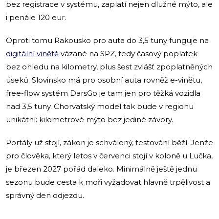
bez registrace v systému, zaplatí nejen dlužné mýto, ale
i penále 120 eur.
Oproti tomu Rakousko pro auta do 3,5 tuny funguje na
digitální vinětě
vázané na SPZ, tedy časový poplatek
bez ohledu na kilometry, plus šest zvlášť zpoplatněných
úseků. Slovinsko má pro osobní auta rovněž e-vinětu,
free-flow systém DarsGo je tam jen pro těžká vozidla
nad 3,5 tuny. Chorvatský model tak bude v regionu
unikátní: kilometrové mýto bez jediné závory.
Portály už stojí, zákon je schválený, testování běží. Jenže
pro člověka, který letos v červenci stojí v koloně u Lučka,
je březen 2027 pořád daleko. Minimálně ještě jednu
sezonu bude cesta k moři vyžadovat hlavně trpělivost a
správný den odjezdu.