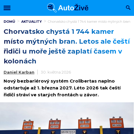
DOMŮ
AKTUALITY
Chorvatsko chystá 1 744 kamer místo mýtných bran. Let
Chorvatsko chystá 1 744 kamer
místo mýtných bran. Letos ale čeští
řidiči u moře ještě zaplatí časem v
kolonách
Daniel Karban
30. května 2026
Nový bezbariérový systém Crolibertas naplno
odstartuje až 1. března 2027. Léto 2026 tak čeští
řidiči stráví ve starých frontách u závor.