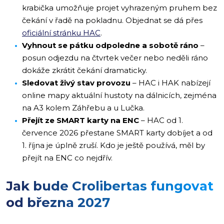
krabička umožňuje projet vyhrazeným pruhem bez
čekání v řadě na pokladnu. Objednat se dá přes
oficiální stránku HAC
.
Vyhnout se pátku odpoledne a sobotě ráno
–
posun odjezdu na čtvrtek večer nebo neděli ráno
dokáže zkrátit čekání dramaticky.
Sledovat živý stav provozu
– HAC i HAK nabízejí
online mapy aktuální hustoty na dálnicích, zejména
na A3 kolem Záhřebu a u Lučka.
Přejít ze SMART karty na ENC
– HAC od 1.
července 2026 přestane SMART karty dobíjet a od
1. října je úplně zruší. Kdo je ještě používá, měl by
přejít na ENC co nejdřív.
Jak bude Crolibertas fungovat
od března 2027