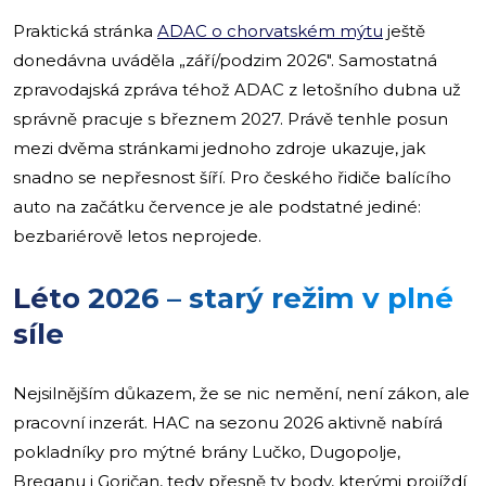
Praktická stránka
ADAC o chorvatském mýtu
ještě
donedávna uváděla „září/podzim 2026″. Samostatná
zpravodajská zpráva téhož ADAC z letošního dubna už
správně pracuje s březnem 2027. Právě tenhle posun
mezi dvěma stránkami jednoho zdroje ukazuje, jak
snadno se nepřesnost šíří. Pro českého řidiče balícího
auto na začátku července je ale podstatné jediné:
bezbariérově letos neprojede.
Léto 2026 – starý režim v plné
síle
Nejsilnějším důkazem, že se nic nemění, není zákon, ale
pracovní inzerát. HAC na sezonu 2026 aktivně nabírá
pokladníky pro mýtné brány Lučko, Dugopolje,
Breganu i Goričan, tedy přesně ty body, kterými projíždí