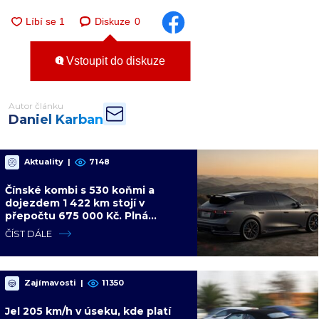
Diskuze
0
Vstoupit do diskuze
Autor článku
Daniel Karban
Aktuality
|
7148
Čínské kombi s 530 koňmi a
dojezdem 1 422 km stojí v
přepočtu 675 000 Kč. Plná
výbava je v ceně, VW a BMW mají
ČÍST DÁLE
problém
Zajímavosti
|
11350
Jel 205 km/h v úseku, kde platí