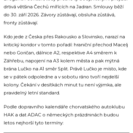
drtivá většina Čechů mířících na Jadran. Smlouvy běží
do 30. září 2026. Závory zůstávají, obsluha zůstává,
fronty zůstávají.
Kdo jede z Česka přes Rakousko a Slovinsko, narazí na
kritický koridor v tomto pořadí: hraniční přechod Macelj
nebo Goričan, dálnice A2, respektive A4 směrem k
Záhřebu, napojení na A3 kolem města a pak mýtná
brána Lučko na A1 směr Split. Právě Lučko je místo, kde
se v pátek odpoledne a v sobotu ráno tvoří nejdelší
kolony. Čekání v desítkách minut tu není výjimka, ale
pravidelný letní standard.
Podle dopravního kalendáře chorvatského autoklubu
HAK a dat ADAC o německých prázdninách budou
letos nejhorší tyto termíny: