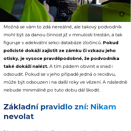
i
Možná se vám to zdá nereálné, ale takový podvodník
mohl být za danou činnost již v minulosti trestán, a tak
figuruje v adekvátní sekci databáze zločinců.
Pokud
policisté dokáží zajistit ze zámku či vzkazu jeho
otisky, je vysoce pravděpodobné, že podvodníka
také dokáží nalézt.
A tím pádem obvinit a snad i
odsoudit. Pokud se v jeho případě jedná o recidivu,
může být odsouzen i na další roky ve vězení. A následně
nebude minimálně po tuto dobu dál škodit.
Základní pravidlo zní: Nikam
nevolat