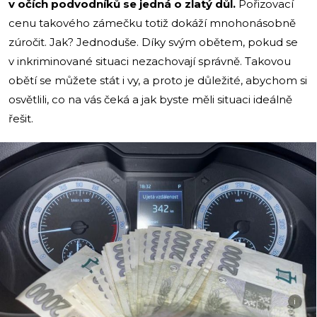
v očích podvodníků se jedná o zlatý důl.
Pořizovací
cenu takového zámečku totiž dokáží mnohonásobně
zúročit. Jak? Jednoduše. Díky svým obětem, pokud se
v inkriminované situaci nezachovají správně. Takovou
obětí se můžete stát i vy, a proto je důležité, abychom si
osvětlili, co na vás čeká a jak byste měli situaci ideálně
řešit.
i