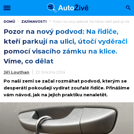
DOMŮ
ZAJÍMAVOSTI
Pozor na nový podvod: Na řidiče, kteří parkují na ul
Pozor na nový podvod: Na řidiče,
kteří parkují na ulici, útočí vyděrači
pomocí visacího zámku na klice.
Víme, co dělat
Jiří Louthan
22. března 2024
Po naší zemi se začal rozmáhat podvod, kterým se
desperáti pokoušejí vydírat zoufalé řidiče. Přinášíme
vám návod, jak na jejich praktiku nenaletět.