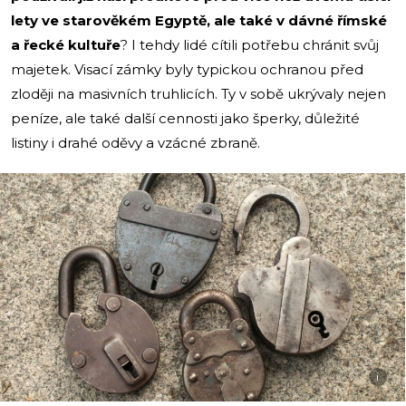
lety ve starověkém Egyptě, ale také v dávné římské
a řecké kultuře
? I tehdy lidé cítili potřebu chránit svůj
majetek. Visací zámky byly typickou ochranou před
zloději na masivních truhlicích. Ty v sobě ukrývaly nejen
peníze, ale také další cennosti jako šperky, důležité
listiny i drahé oděvy a vzácné zbraně.
i