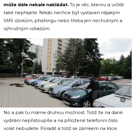
může dále nekale nakládat.
To je věc, kterou si určitě
také nepřejete. Nikdo nechce být vystaven nějakým
SMS útokům, phishingu nebo třeba jen nechutným a
výhružným vzkazům.
i
No a pak tu máme druhou možnost. Totiž že na dané
vydírání nepřistoupíte a na přiložené telefonní číslo
volat nebudete. Poradit si totiž se zámkem na klice