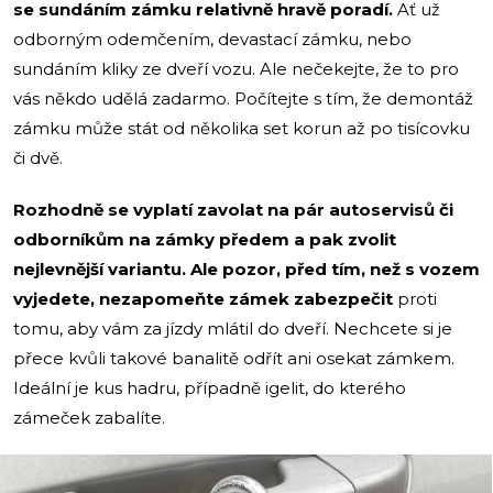
se sundáním zámku relativně hravě poradí.
Ať už
odborným odemčením, devastací zámku, nebo
sundáním kliky ze dveří vozu. Ale nečekejte, že to pro
vás někdo udělá zadarmo. Počítejte s tím, že demontáž
zámku může stát od několika set korun až po tisícovku
či dvě.
Rozhodně se vyplatí zavolat na pár autoservisů či
odborníkům na zámky předem a pak zvolit
nejlevnější variantu. Ale pozor, před tím, než s vozem
vyjedete, nezapomeňte zámek zabezpečit
proti
tomu, aby vám za jízdy mlátil do dveří. Nechcete si je
přece kvůli takové banalitě odřít ani osekat zámkem.
Ideální je kus hadru, případně igelit, do kterého
zámeček zabalíte.