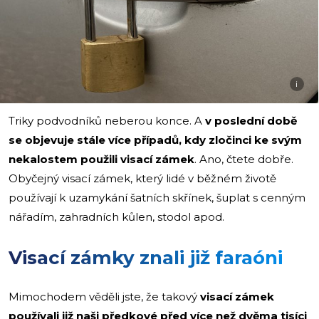
i
Triky podvodníků neberou konce. A
v poslední době
se objevuje stále více případů, kdy zločinci ke svým
nekalostem použili visací zámek
. Ano, čtete dobře.
Obyčejný visací zámek, který lidé v běžném životě
používají k uzamykání šatních skřínek, šuplat s cenným
nářadím, zahradních kůlen, stodol apod.
Visací zámky znali již faraóni
Mimochodem věděli jste, že takový
visací zámek
používali již naši předkové před více než dvěma tisíci