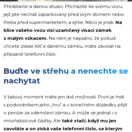
Představte si danou situaci. Přicházíte ke svému vozu,
jejž jste nechali zaparkovaný před svým domem nebo
třeba před supermarketem, a ejhle. Něco je jinak.
Na
klice vašeho vozu visí uzamčený visací zámek
s malým vzkazem.
Na něm je napsáno, že pokud
chcete získat klíč k danému zámku, máte zavolat na
připsané telefonní číslo.
Buďte ve střehu a nenechte se
nachytat
V takový moment máte jen dvě možnosti. První je hrát
s podvodníkem jeho „hru“ a v konečném důsledku přijít
o peníze za odemčení zámku. A může se jednat i o
mnohatisícové částky. Ale
také stačí, když mu jen
zavoláte a on získá vaše telefonní číslo, se kterým