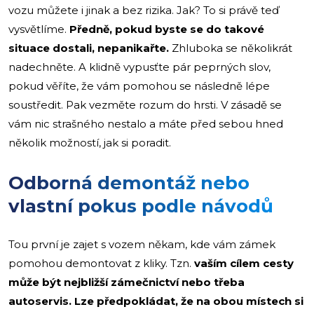
vozu můžete i jinak a bez rizika. Jak? To si právě teď
vysvětlíme.
Předně, pokud byste se do takové
situace dostali, nepanikařte.
Zhluboka se několikrát
nadechněte. A klidně vypusťte pár peprných slov,
pokud věříte, že vám pomohou se následně lépe
soustředit. Pak vezměte rozum do hrsti. V zásadě se
vám nic strašného nestalo a máte před sebou hned
několik možností, jak si poradit.
Odborná demontáž nebo
vlastní pokus podle návodů
Tou první je zajet s vozem někam, kde vám zámek
pomohou demontovat z kliky. Tzn.
vaším cílem cesty
může být nejbližší zámečnictví nebo třeba
autoservis. Lze předpokládat, že na obou místech si