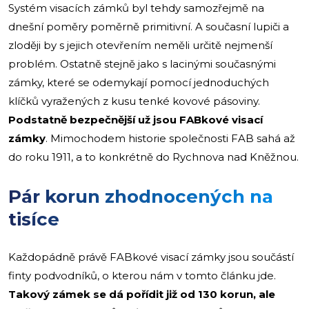
Systém visacích zámků byl tehdy samozřejmě na
dnešní poměry poměrně primitivní. A současní lupiči a
zloději by s jejich otevřením neměli určitě nejmenší
problém. Ostatně stejně jako s lacinými současnými
zámky, které se odemykají pomocí jednoduchých
klíčků vyražených z kusu tenké kovové pásoviny.
Podstatně bezpečnější už jsou FABkové visací
zámky
. Mimochodem historie společnosti FAB sahá až
do roku 1911, a to konkrétně do Rychnova nad Kněžnou.
Pár korun zhodnocených na
tisíce
Každopádně právě FABkové visací zámky jsou součástí
finty podvodníků, o kterou nám v tomto článku jde.
Takový zámek se dá pořídit již od 130 korun, ale