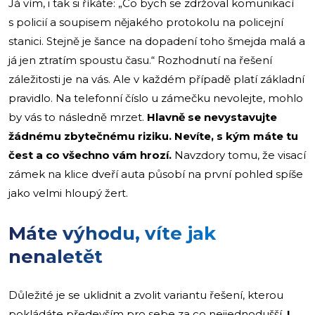
Já vím, i tak si říkáte: „Co bych se zdržoval komunikací
s policií a soupisem nějakého protokolu na policejní
stanici. Stejně je šance na dopadení toho šmejda malá a
já jen ztratím spoustu času.“ Rozhodnutí na řešení
záležitosti je na vás. Ale v každém případě platí základní
pravidlo. Na telefonní číslo u zámečku nevolejte, mohlo
by vás to následně mrzet.
Hlavně se nevystavujte
žádnému zbytečnému riziku. Nevíte, s kým máte tu
čest a co všechno vám hrozí.
Navzdory tomu, že visací
zámek na klice dveří auta působí na první pohled spíše
jako velmi hloupý žert.
Máte výhodu, víte jak
nenaletět
Důležité je se uklidnit a zvolit variantu řešení, kterou
pokládáte především pro sebe za co nejjednodušší.
I