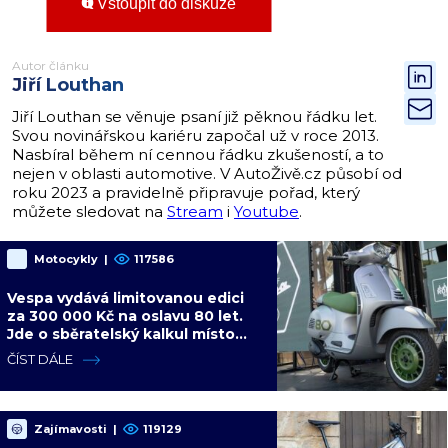
Vstoupit do diskuze
Autor článku
Jiří Louthan
Jiří Louthan se věnuje psaní již pěknou řádku let.
Svou novinářskou kariéru započal už v roce 2013.
Nasbíral během ní cennou řádku zkušeností, a to
nejen v oblasti automotive. V AutoŽivě.cz působí od
roku 2023 a pravidelně připravuje pořad, který
můžete sledovat na
Stream
i
Youtube
.
Motocykly
|
117586
Vespa vydává limitovanou edici
za 300 000 Kč na oslavu 80 let.
Jde o sběratelský kalkul místo
jízdního upgradu
ČÍST DÁLE
Zajímavosti
|
119129