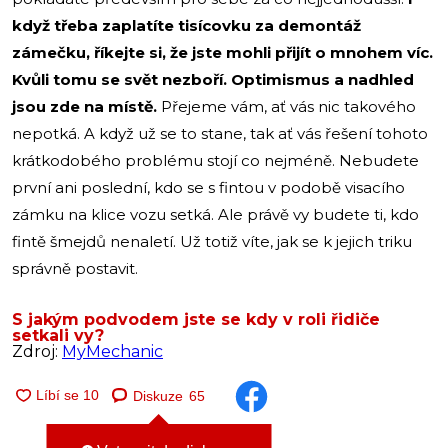
když třeba zaplatíte tisícovku za demontáž
zámečku, říkejte si, že jste mohli přijít o mnohem víc.
Kvůli tomu se svět nezboří. Optimismus a nadhled
jsou zde na místě.
Přejeme vám, ať vás nic takového
nepotká. A když už se to stane, tak ať vás řešení tohoto
krátkodobého problému stojí co nejméně. Nebudete
první ani poslední, kdo se s fintou v podobě visacího
zámku na klice vozu setká. Ale právě vy budete ti, kdo
fintě šmejdů nenaletí. Už totiž víte, jak se k jejich triku
správně postavit.
S jakým podvodem jste se kdy v roli řidiče
setkali vy?
Zdroj:
MyMechanic
Diskuze
65