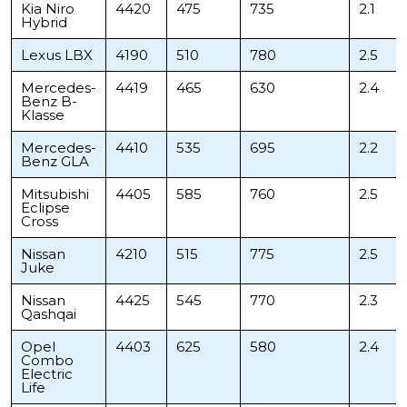
Kia Niro
4420
475
735
2.1
Hybrid
Lexus LBX
4190
510
780
2.5
Mercedes-
4419
465
630
2.4
Benz B-
Klasse
Mercedes-
4410
535
695
2.2
Benz GLA
Mitsubishi
4405
585
760
2.5
Eclipse
Cross
Nissan
4210
515
775
2.5
Juke
Nissan
4425
545
770
2.3
Qashqai
Opel
4403
625
580
2.4
Combo
Electric
Life