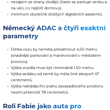
nezájem ze strany zlodějů (často se parkuje venku a
na ulici, co nejblíž domovu),
minimum zbytečně složitých digitálních asistentů.
Německý ADAC a čtyři exaktní
parametry
Délka vozu by neměla přesáhnout 4,50 metru
(snadnější parkování a manévrování v městském
provozu).
Výška vozidla musí být minimálně 1,50 metru.
Výška sedáku od země by měla činit alespoň 47
centimetrů.
Výška nakládacího prahu zavazadlového prostoru
nesmí překročit 78 centimetrů.
Roli Fabie jako auta pro