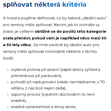
splňovat některá kritéria
A hned si pojďme definovat, co by takové „ideální auto”
pro seniory mělo splňovat. Nevím, jak to vnímáte vy
(navíc je celkem
obtížné se do pocitů této kategorie
zcela přenést, pokud vám je například něco mezi 30
a 50 lety věku
). Za mne osobně by ideální auto pro
seniory mělo splňovat minimálně některé z těchto
bodů:
zvýšená poloha při sezení (zajistí dobrý výhled a
přehlednost při parkování),
pohodlí při nastupování (nikdo nemládneme, v 70
většinu z nás bolí nejen záda),
úsporný provoz (s jedním důchodem to není
snadné),
snadná opravitelnost a levný servis,