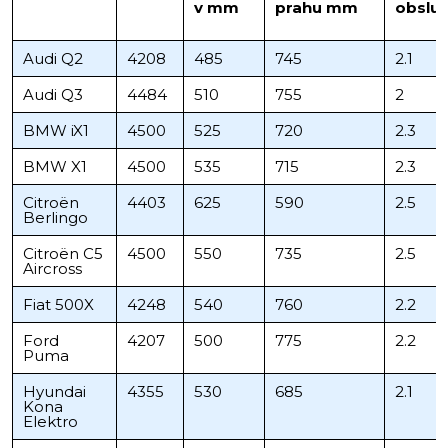
v mm
prahu mm
obslu
Audi Q2
4208
485
745
2.1
Audi Q3
4484
510
755
2
BMW iX1
4500
525
720
2.3
BMW X1
4500
535
715
2.3
Citroën
4403
625
590
2.5
Berlingo
Citroën C5
4500
550
735
2.5
Aircross
Fiat 500X
4248
540
760
2.2
Ford
4207
500
775
2.2
Puma
Hyundai
4355
530
685
2.1
Kona
Elektro