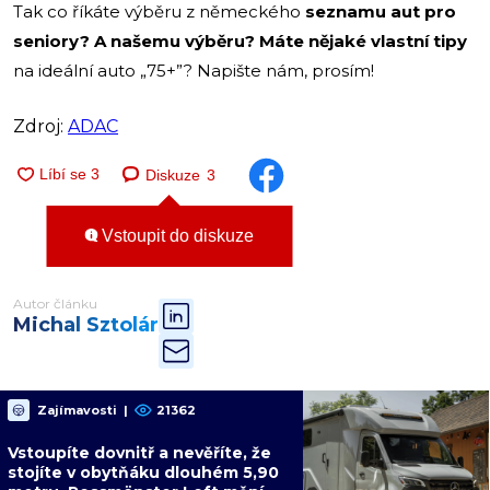
Tak co říkáte výběru z německého
seznamu aut pro
seniory? A našemu výběru? Máte nějaké vlastní tipy
na ideální auto „75+”? Napište nám, prosím!
Zdroj:
ADAC
Diskuze
3
Vstoupit do diskuze
Autor článku
Michal Sztolár
Zajímavosti
|
21362
Vstoupíte dovnitř a nevěříte, že
stojíte v obytňáku dlouhém 5,90