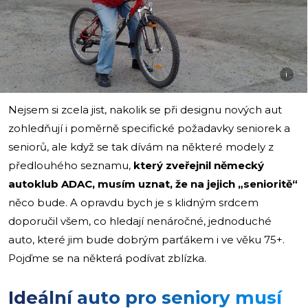
i
Nejsem si zcela jist, nakolik se při designu nových aut
zohledňují i poměrně specifické požadavky seniorek a
seniorů, ale když se tak dívám na některé modely z
předlouhého seznamu,
který zveřejnil německý
autoklub ADAC, musím uznat, že na jejich „senioritě“
něco bude. A opravdu bych je s klidným srdcem
doporučil všem, co hledají nenáročné, jednoduché
auto, které jim bude dobrým parťákem i ve věku 75+.
Pojďme se na některá podívat zblízka.
Ideální auto pro seniory musí