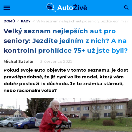
DOMŮ
RADY
Velký seznam nejlepších aut pro seniory: Jezdíte jedním z nic
Velký seznam nejlepších aut pro
seniory: Jezdíte jedním z nich? A na
kontrolní prohlídce 75+ už jste byli?
Michal Sztolár
3. července 2025
Pokud svoje auto objevíte v tomto seznamu, je dost
pravděpodobně, že již nyní volíte model, který vám
dobře poslouží i v důchodu. Je to známka stárnutí,
nebo racionální volba?