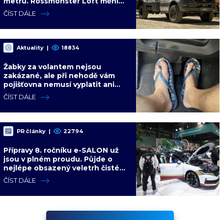
metru. Rossmönster Loft mění
představy o kempování
ČÍST DÁLE
Aktuality
|
18834
Žabky za volantem nejsou
zakázané, ale při nehodě vám
pojišťovna nemusí vyplatit ani
korunu. Vysvětlíme proč
ČÍST DÁLE
PR články
|
22794
Přípravy 8. ročníku e-SALON už
jsou v plném proudu. Půjde o
nejlépe obsazený veletrh čisté
mobility v historii
ČÍST DÁLE