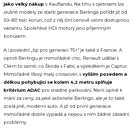
jako velký nákup
v Kauflandu. Na trhu s ojetinami lze
slušné modely ze starší generace Berlinga pořídit již od
50–80 tisíc korun, což z něj činí cenově velmi dostupnou
variantu. Spolehlivé HDi motory jsou příjemným
bonusem.
A i poslední „tip pro generaci 75+“ je také z Francie. A
oproti Berlingu je mimořádně chic. Renault udělal s
Cliem to samé, co Škoda s Fabií, a výsledkem je Captur.
Mimořádně líbivý malý crossover, s
vyšším posedem a
délkou pohybující se kolem 4,2 metru splňuje
kritérium ADAC
pro snadné parkování. Není úplně k
mání za ceny, za jaké seženete Berlingo, ale je to také
zcela jiné, moderní auto. A již od první generace
mimořádně dobře vypadá a nejsou s ním žádné zásadní
problémy.