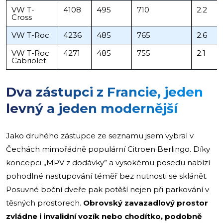
VW T-
4108
495
710
2.2
Cross
VW T-Roc
4236
485
765
2.6
VW T-Roc
4271
485
755
2.1
Cabriolet
Dva zástupci z Francie, jeden
levný a jeden modernější
Jako druhého zástupce ze seznamu jsem vybral v
Čechách mimořádně populární Citroen Berlingo. Díky
koncepci „MPV z dodávky” a vysokému posedu nabízí
pohodlné nastupování téměř bez nutnosti se sklánět.
Posuvné boční dveře pak potěší nejen při parkování v
těsných prostorech.
Obrovský zavazadlový prostor
zvládne i invalidní vozík nebo chodítko, podobně