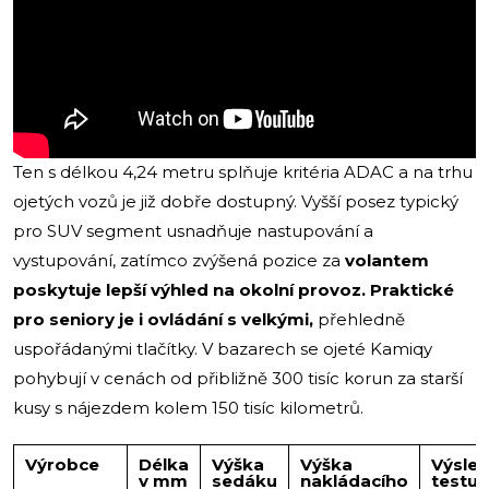
Ten s délkou 4,24 metru splňuje kritéria ADAC a na trhu
ojetých vozů je již dobře dostupný. Vyšší posez typický
pro SUV segment usnadňuje nastupování a
vystupování, zatímco zvýšená pozice za
volantem
poskytuje lepší výhled na okolní provoz. Praktické
pro seniory je i ovládání s velkými,
přehledně
uspořádanými tlačítky. V bazarech se ojeté Kamiqy
pohybují v cenách od přibližně 300 tisíc korun za starší
kusy s nájezdem kolem 150 tisíc kilometrů.
Výrobce
Délka
Výška
Výška
Výsle
v mm
sedáku
nakládacího
testu