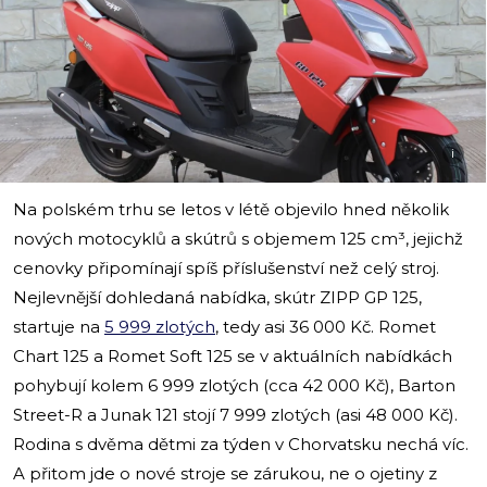
i
Na polském trhu se letos v létě objevilo hned několik
nových motocyklů a skútrů s objemem 125 cm³, jejichž
cenovky připomínají spíš příslušenství než celý stroj.
Nejlevnější dohledaná nabídka, skútr ZIPP GP 125,
startuje na
5 999 zlotých
, tedy asi 36 000 Kč. Romet
Chart 125 a Romet Soft 125 se v aktuálních nabídkách
pohybují kolem 6 999 zlotých (cca 42 000 Kč), Barton
Street-R a Junak 121 stojí 7 999 zlotých (asi 48 000 Kč).
Rodina s dvěma dětmi za týden v Chorvatsku nechá víc.
A přitom jde o nové stroje se zárukou, ne o ojetiny z