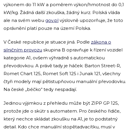
výkonem do 11 kW a poměrem výkon/hmotnost do 0,1
kW/kg. Žádná další zkouška, žádný kurz. Polská vláda
ale na svém webu
gov.pl
výslovně upozorňuje, že toto
oprávnění platí pouze na území Polska.
V České republice je situace jiná. Podle
zákona o
silničním provozu
skupina B opravňuje k řízení vozidel
kategorie A1, ovšem výhradně s automatickou
převodovkou. A právě tady je háček: Barton Street-R,
Romet Chart 125, Romet Soft 125 i Junak 121, všechny
čtyři modely mají pětistupňovou manuální převodovku.
Na české „béčko“ tedy nespadají.
Jedinou výjimkou z přehledu může být ZIPP GP 125,
protože jde o skútr s automatem. Pro českého řidiče,
který nechce skládat zkoušku na A1, je to podstatný
detail. Kdo chce manuální stopětadvacítku, musí v