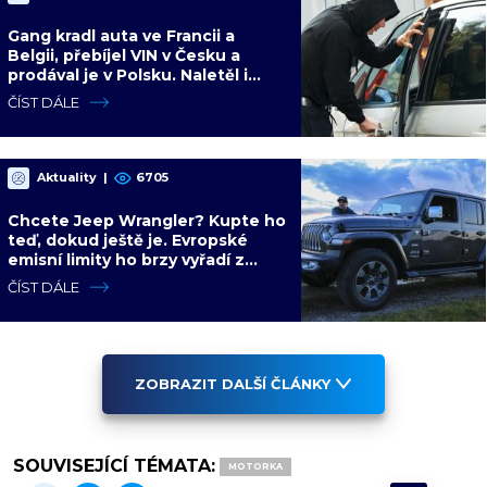
Gang kradl auta ve Francii a
Belgii, přebíjel VIN v Česku a
prodával je v Polsku. Naletěl i
polský vicepremiér
ČÍST DÁLE
Aktuality
|
6705
Chcete Jeep Wrangler? Kupte ho
teď, dokud ještě je. Evropské
emisní limity ho brzy vyřadí z
nabídky nadobro
ČÍST DÁLE
ZOBRAZIT DALŠÍ ČLÁNKY
SOUVISEJÍCÍ TÉMATA:
MOTORKA