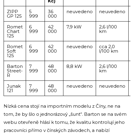
Kč)
ZIPP
5
36
neuvedeno
neuvedeno
GP 125
999
000
Romet
6
42
7,9 kW
2,6 l/100
Chart
999
000
km
125
Romet
6
42
neuvedeno
cca 2,0
Soft
999
000
l/100 km
125
Barton
7
48
8,8 kW
2,6 l/100
Street-
999
000
km
R
Junak
7
48
neuvedeno
neuvedeno
121
999
000
Nízká cena stojí na importním modelu z Číny, ne na
tom, že by šlo o jednorázový „šunt“. Barton se na svém
webu otevřeně hlásí k tomu, že kvalitu kontrolují jeho
pracovníci přímo v čínských závodech, a nabízí