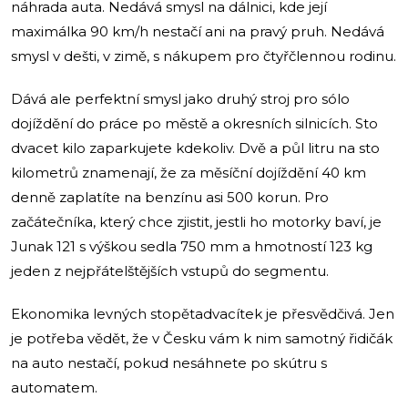
náhrada auta. Nedává smysl na dálnici, kde její
maximálka 90 km/h nestačí ani na pravý pruh. Nedává
smysl v dešti, v zimě, s nákupem pro čtyřčlennou rodinu.
Dává ale perfektní smysl jako druhý stroj pro sólo
dojíždění do práce po městě a okresních silnicích. Sto
dvacet kilo zaparkujete kdekoliv. Dvě a půl litru na sto
kilometrů znamenají, že za měsíční dojíždění 40 km
denně zaplatíte na benzínu asi 500 korun. Pro
začátečníka, který chce zjistit, jestli ho motorky baví, je
Junak 121 s výškou sedla 750 mm a hmotností 123 kg
jeden z nejpřátelštějších vstupů do segmentu.
Ekonomika levných stopětadvacítek je přesvědčivá. Jen
je potřeba vědět, že v Česku vám k nim samotný řidičák
na auto nestačí, pokud nesáhnete po skútru s
automatem.