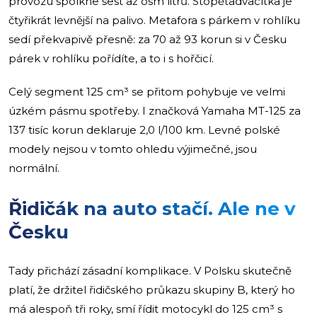
provozu spolkne šest až osm litrů. Stopětadvacítka je
čtyřikrát levnější na palivo. Metafora s párkem v rohlíku
sedí překvapivě přesně: za 70 až 93 korun si v Česku
párek v rohlíku pořídíte, a to i s hořčicí.
Celý segment 125 cm³ se přitom pohybuje ve velmi
úzkém pásmu spotřeby. I značková Yamaha MT-125 za
137 tisíc korun deklaruje 2,0 l/100 km. Levné polské
modely nejsou v tomto ohledu výjimečné, jsou
normální.
Řidičák na auto stačí. Ale ne v
Česku
Tady přichází zásadní komplikace. V Polsku skutečně
platí, že držitel řidičského průkazu skupiny B, který ho
má alespoň tři roky, smí řídit motocykl do 125 cm³ s