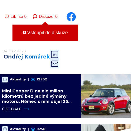
Diskuze
0
Vstoupit do diskuze
Autor článku
Ondřej Komárek
Aktuality
|
12732
Mini Cooper D najelo milion
kilometrů bez jediné výměny
motoru. Němec s ním objel 25
zemí a míří na další milion
ČÍST DÁLE
Aktuality
|
9250