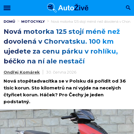
DOMŮ
MOTOCYKLY
Nová motorka 125 stojí méně než dovolená v Chorvats
Nová motorka 125 stojí méně než
dovolená v Chorvatsku. 100 km
ujedete za cenu párku v rohlíku,
béčko na ní ale nestačí
Ondřej Komárek
30. června 2026
Nová stopětadvacítka se v Polsku dá pořídit od 36
tisíc korun. Sto kilometrů na ní vyjde na necelých
čtyřicet korun. Háček? Pro Čechy je jeden
podstatný.