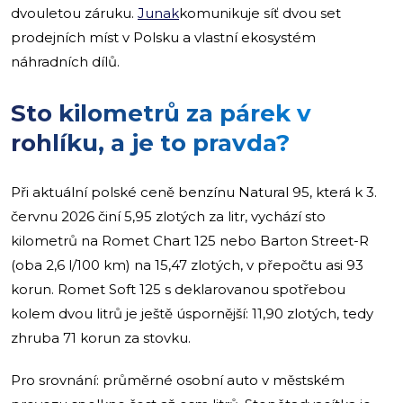
dvouletou záruku.
Junak
komunikuje síť dvou set
prodejních míst v Polsku a vlastní ekosystém
náhradních dílů.
Sto kilometrů za párek v
rohlíku, a je to pravda?
Při aktuální polské ceně benzínu Natural 95, která k 3.
červnu 2026 činí 5,95 zlotých za litr, vychází sto
kilometrů na Romet Chart 125 nebo Barton Street-R
(oba 2,6 l/100 km) na 15,47 zlotých, v přepočtu asi 93
korun. Romet Soft 125 s deklarovanou spotřebou
kolem dvou litrů je ještě úspornější: 11,90 zlotých, tedy
zhruba 71 korun za stovku.
Pro srovnání: průměrné osobní auto v městském