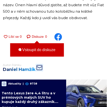
název. Onen hlavní důvod zjistíte, až budete mít vůz Fiat
500 a v něm schovanou tuto koloběžku na krátké
přejezdy. Každý kdo ji uvidí vás bude obdivovat.
Diskuze
0
Vstoupit do diskuze
Autor článku
Daniel Hamžík
Aktuality
|
8738
Tento Lexus žere 4,4 litru a v
prémiových malých SUV ho
kupuje každý druhý zákazník.
Konkurence jen přihlíží