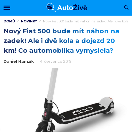
DOMŮ
NOVINKY
Nový Fiat 500 bude mít náhon na zadek! Ale i dvě kola a
Nový Fiat 500 bude mít náhon na
zadek! Ale i dvě kola a dojezd 20
km! Co automobilka vymyslela?
Daniel Hamžík
4. července 2019