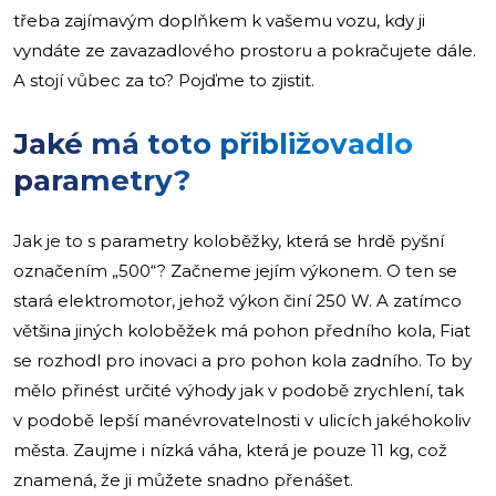
třeba zajímavým doplňkem k vašemu vozu, kdy ji
vyndáte ze zavazadlového prostoru a pokračujete dále.
A stojí vůbec za to? Pojďme to zjistit.
Jaké má toto přibližovadlo
parametry?
Jak je to s parametry koloběžky, která se hrdě pyšní
označením „500“? Začneme jejím výkonem. O ten se
stará elektromotor, jehož výkon činí 250 W. A zatímco
většina jiných koloběžek má pohon předního kola, Fiat
se rozhodl pro inovaci a pro pohon kola zadního. To by
mělo přinést určité výhody jak v podobě zrychlení, tak
v podobě lepší manévrovatelnosti v ulicích jakéhokoliv
města. Zaujme i nízká váha, která je pouze 11 kg, což
znamená, že ji můžete snadno přenášet.