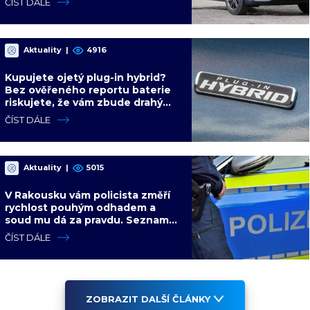
ČÍST DÁLE
Aktuality
|
4916
Kupujete ojetý plug-in hybrid?
Bez ověřeného reportu baterie
riskujete, že vám zbude drahý
spalovák
ČÍST DÁLE
Aktuality
|
5015
V Rakousku vám policista změří
rychlost pouhým odhadem a
soud mu dá za pravdu. Seznam
podivných pravidel, která vás v EU
ČÍST DÁLE
mohou stát tisíce
ZOBRAZIT DALŠÍ ČLÁNKY