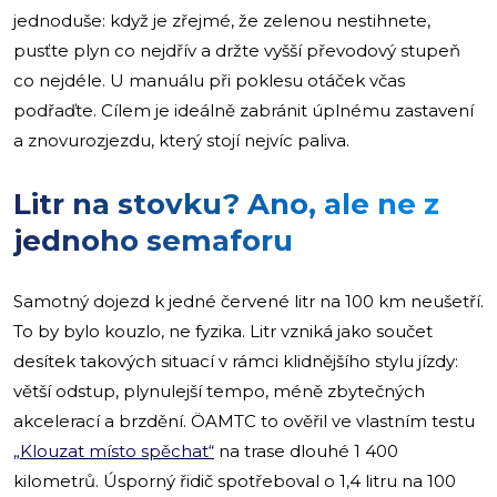
jednoduše: když je zřejmé, že zelenou nestihnete,
pusťte plyn co nejdřív a držte vyšší převodový stupeň
co nejdéle. U manuálu při poklesu otáček včas
podřaďte. Cílem je ideálně zabránit úplnému zastavení
a znovurozjezdu, který stojí nejvíc paliva.
Litr na stovku? Ano, ale ne z
jednoho semaforu
Samotný dojezd k jedné červené litr na 100 km neušetří.
To by bylo kouzlo, ne fyzika. Litr vzniká jako součet
desítek takových situací v rámci klidnějšího stylu jízdy:
větší odstup, plynulejší tempo, méně zbytečných
akcelerací a brzdění. ÖAMTC to ověřil ve vlastním testu
„Klouzat místo spěchat“
na trase dlouhé 1 400
kilometrů. Úsporný řidič spotřeboval o 1,4 litru na 100