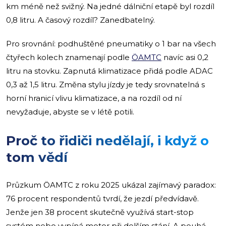
km méně než svižný. Na jedné dálniční etapě byl rozdíl
0,8 litru. A časový rozdíl? Zanedbatelný.
Pro srovnání: podhuštěné pneumatiky o 1 bar na všech
čtyřech kolech znamenají podle
ÖAMTC
navíc asi 0,2
litru na stovku. Zapnutá klimatizace přidá podle ADAC
0,3 až 1,5 litru. Změna stylu jízdy je tedy srovnatelná s
horní hranicí vlivu klimatizace, a na rozdíl od ní
nevyžaduje, abyste se v létě potili.
Proč to řidiči nedělají, i když o
tom vědí
Průzkum ÖAMTC z roku 2025 ukázal zajímavý paradox:
76 procent respondentů tvrdí, že jezdí předvídavě.
Jenže jen 38 procent skutečně využívá start-stop
systém nebo vypíná motor při delším stání. A pouhá