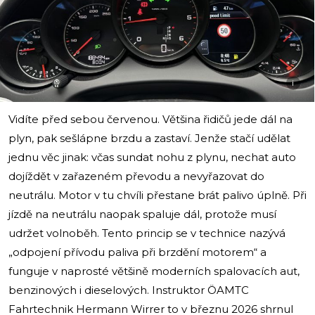
i
Vidíte před sebou červenou. Většina řidičů jede dál na
plyn, pak sešlápne brzdu a zastaví. Jenže stačí udělat
jednu věc jinak: včas sundat nohu z plynu, nechat auto
dojíždět v zařazeném převodu a nevyřazovat do
neutrálu. Motor v tu chvíli přestane brát palivo úplně. Při
jízdě na neutrálu naopak spaluje dál, protože musí
udržet volnoběh. Tento princip se v technice nazývá
„odpojení přívodu paliva při brzdění motorem“ a
funguje v naprosté většině moderních spalovacích aut,
benzinových i dieselových. Instruktor ÖAMTC
Fahrtechnik Hermann Wirrer to v březnu 2026 shrnul