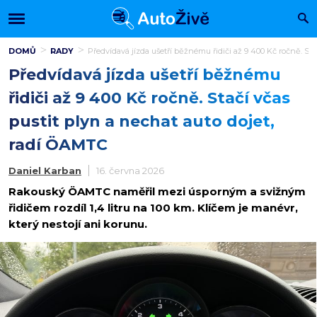
DOMŮ
RADY
Předvídavá jízda ušetří běžnému řidiči až 9 400 Kč ročně. Sta
Předvídavá jízda ušetří běžnému
řidiči až 9 400 Kč ročně. Stačí včas
pustit plyn a nechat auto dojet,
radí ÖAMTC
Daniel Karban
16. června 2026
Rakouský ÖAMTC naměřil mezi úsporným a svižným
řidičem rozdíl 1,4 litru na 100 km. Klíčem je manévr,
který nestojí ani korunu.