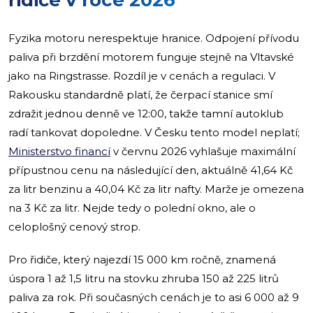
Fyzika motoru nerespektuje hranice. Odpojení přívodu
paliva při brzdění motorem funguje stejně na Vltavské
jako na Ringstrasse. Rozdíl je v cenách a regulaci. V
Rakousku standardně platí, že čerpací stanice smí
zdražit jednou denně ve 12:00, takže tamní autoklub
radí tankovat dopoledne. V Česku tento model neplatí;
Ministerstvo financí
v červnu 2026 vyhlašuje maximální
přípustnou cenu na následující den, aktuálně 41,64 Kč
za litr benzinu a 40,04 Kč za litr nafty. Marže je omezena
na 3 Kč za litr. Nejde tedy o polední okno, ale o
celoplošný cenový strop.
Pro řidiče, který najezdí 15 000 km ročně, znamená
úspora 1 až 1,5 litru na stovku zhruba 150 až 225 litrů
paliva za rok. Při současných cenách je to asi 6 000 až 9