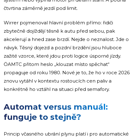
čtvrtina záměrně jezdí pod limit.
Wirrer pojmenoval hlavní problém přímo: řidiči
zbytečně dojíždějí těsně k autu před sebou, pak
akcelerují a hned zase brzdí. Nejde o neznalost. Jde o
návyk. Těsný dojezd a pozdní brzdění jsou hluboce
zažité vzorce, které jdou proti logice úsporné jízdy.
ÖAMTC přitom heslo „klouzat místo spěchat“
propaguje od roku 1980. Nové je to, že ho v roce 2026
znovu vytáhl v kontextu rostoucích cen paliv a
konkrétně ho vztáhl na situaci před semafory.
Automat versus manuál:
funguje to stejně?
Princip včasného ubrání plynu platí i pro automatické