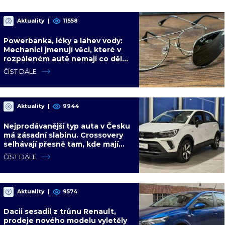
Aktuality
|
11558
Powerbanka, léky a lahev vody:
Mechanici jmenují věci, které v
rozpáleném autě nemají co dělat.
Hrozí i požár
ČÍST DÁLE
Aktuality
|
9944
Nejprodávanější typ auta v Česku
má zásadní slabinu. Crossovery
selhávají přesně tam, kde mají
být nejsilnější
ČÍST DÁLE
Aktuality
|
9574
Dacii sesadil z trůnu Renault,
prodeje nového modelu vyletěly