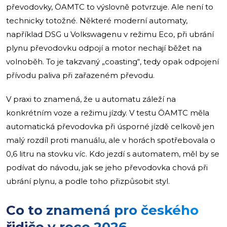
převodovky, ÖAMTC to výslovně potvrzuje. Ale není to
technicky totožné. Některé moderní automaty,
například DSG u Volkswagenu v režimu Eco, při ubrání
plynu převodovku odpojí a motor nechají běžet na
volnoběh. To je takzvaný „coasting“, tedy opak odpojení
přívodu paliva při zařazeném převodu.
V praxi to znamená, že u automatu záleží na
konkrétním voze a režimu jízdy. V testu ÖAMTC měla
automatická převodovka při úsporné jízdě celkově jen
malý rozdíl proti manuálu, ale v horách spotřebovala o
0,6 litru na stovku víc. Kdo jezdí s automatem, měl by se
podívat do návodu, jak se jeho převodovka chová při
ubrání plynu, a podle toho přizpůsobit styl.
Co to znamená pro českého
řidiče v roce 2026