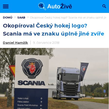
DOMŮ
SAAB
Okopíroval Český hokej logo? Scania má ve znaku úplně jiné 
Okopíroval Český hokej logo?
Scania má ve znaku úplně jiné zvíře
Daniel Hamžík
9. července 2018