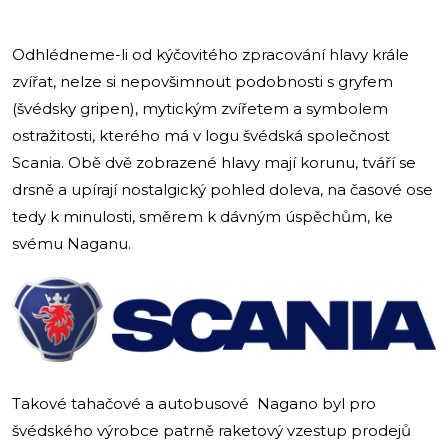
Odhlédneme-li od kýčovitého zpracování hlavy krále
zvířat, nelze si nepovšimnout podobnosti s gryfem
(švédsky gripen), mytickým zvířetem a symbolem
ostražitosti, kterého má v logu švédská společnost
Scania. Obě dvě zobrazené hlavy mají korunu, tváří se
drsně a upírají nostalgický pohled doleva, na časové ose
tedy k minulosti, směrem k dávným úspěchům, ke
svému Naganu.
Takové tahačové a autobusové Nagano byl pro
švédského výrobce patrně raketový vzestup prodejů