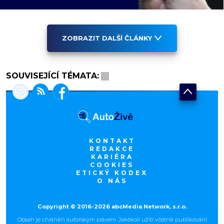
ZOBRAZIT DALŠÍ ČLÁNKY
SOUVISEJÍCÍ TÉMATA:
KONTAKT
REDAKCE
KARIÉRA
COOKIES
ETICKÝ KODEX
O NÁS
Copyright © 2016-2026 abcMedia Network, s.r.o.
Obsah je chráněn autorským právem. Jakékoli užití včetně publikování