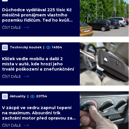
Důchodce vydělával 225 tisíc Kč
měsíčně pronájmem vlastního
pozemku řidičům. Teď ho kvůli
tomu čeká soud
ČÍST DÁLE
Technický koutek
|
14954
Klíček vedle mobilu a další 2
místa v autě, kde hrozí jeho
trvalé poškození a znefunkčnění
ČÍST DÁLE
Aktuality
|
20754
V zácpě ve vedru zapnul topení
na maximum. Absurdní trik
zachrání motor před opravou za
desítky tisíc
ČÍST DÁLE