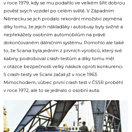
v roce 1979, kdy se mu podařilo ve velkém šířit dobrou
pověst svých vozidel po celém světě. V Západním
Německu se jich prodalo rekordní množství zejména
díky tomu, že jejich náklaďáky i autobusy byly svižné a
nepřekážely osobním automobilům na právě
dokončovaném dálničním systému. Pomohlo ale také
to, že Scania byla jedním z prvních výrobců, který své
kabiny podroboval crash-testům a díky tomu měl
v otázce bezpečnosti velký náskok oproti konkurenci.
S crash-testy ve Scanii začali již v roce 1963.
Mimochodem, vůbec první crash test v ČSSR proběhl
v roce 1972, ale to se jednalo o osobní auta.