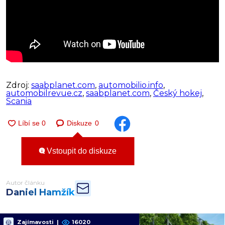
Zdroj:
saabplanet.com
,
automobilio.info
,
automobilrevue.cz
,
saabplanet.com
,
Český hokej
,
Scania
Diskuze
0
Vstoupit do diskuze
Autor článku
Daniel Hamžík
Zajímavosti
|
16020