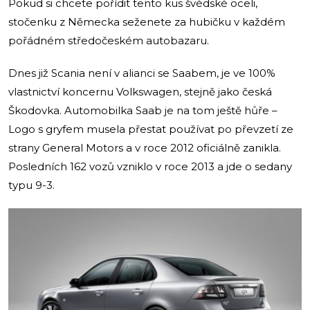
Pokud si chcete pořídit tento kus švédské oceli,
stočenku z Německa seženete za hubičku v každém
pořádném středočeském autobazaru.
Dnes již Scania není v alianci se Saabem, je ve 100%
vlastnictví koncernu Volkswagen, stejně jako česká
Škodovka. Automobilka Saab je na tom ještě hůře –
Logo s gryfem musela přestat používat po převzetí ze
strany General Motors a v roce 2012 oficiálně zanikla.
Posledních 162 vozů vzniklo v roce 2013 a jde o sedany
typu 9-3.