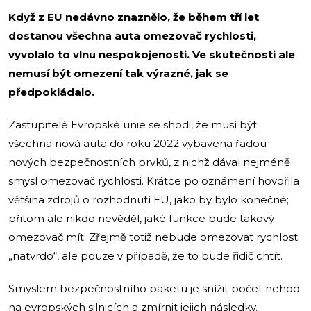
Když z EU nedávno znaznělo, že během tří let
dostanou všechna auta omezovač rychlosti,
vyvolalo to vlnu nespokojenosti. Ve skutečnosti ale
nemusí být omezení tak výrazné, jak se
předpokládalo.
Zastupitelé Evropské unie se shodi, že musí být
všechna nová auta do roku 2022 vybavena řadou
nových bezpečnostních prvků, z nichž dával nejméně
smysl omezovač rychlosti. Krátce po oznámení hovořila
většina zdrojů o rozhodnutí EU, jako by bylo konečné;
přitom ale nikdo nevěděl, jaké funkce bude takový
omezovač mít. Zřejmě totiž nebude omezovat rychlost
„natvrdo“, ale pouze v případě, že to bude řidič chtít.
Smyslem bezpečnostního paketu je snížit počet nehod
na evropských silnicích a zmírnit jejich následky.