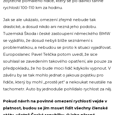
zbytečně pomalého řidiče, který se po dálnici táhne
rychlostí 100-110 km za hodinu.
Jak se ale ukázalo, omezení zřejmě nebude tak
drastické, a dosud nikdo ani nezná jeho podobu.
Tuzemská Škoda i české zastoupení německého BMW
se vyjádřilo, že dosud nebyli blíže seznámení s
problematikou, a nebudou se proto k situaci vyjadřovat.
Europoslanec Pavel Telička potom uvedl, že sice
souhlasil se zavedením takového opatření, ale pouze za
předpokladu, že ho bude moci řidič kdykoliv vypnout. V
závěru by se tak mohlo jednat o jakousi pojistku pro
řidiče, který by mohl „prostě jet“ a nekoukat neustále na
tachometr. Auto by jednoduše pohlídalo rychlost za něj.
Pokud návrh na povinné omezení rychlosti vejde v
platnost, budou se jím msuet řídit všechny členské
státy, včetně České republiky. O jeho přesné