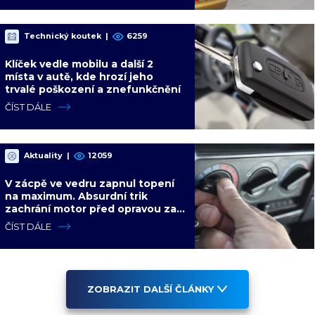
Technický koutek
|
6259
Klíček vedle mobilu a další 2
místa v autě, kde hrozí jeho
trvalé poškození a znefunkčnění
ČÍST DÁLE
Aktuality
|
12059
V zácpě ve vedru zapnul topení
na maximum. Absurdní trik
zachrání motor před opravou za
desítky tisíc
ČÍST DÁLE
ZOBRAZIT DALŠÍ ČLÁNKY