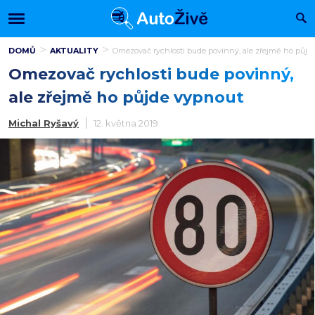
DOMŮ
AKTUALITY
Omezovač rychlosti bude povinný, ale zřejmě ho půjd
Omezovač rychlosti bude povinný,
ale zřejmě ho půjde vypnout
Michal Ryšavý
12. května 2019