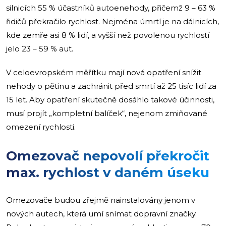
silnicích 55 % účastníků autoenehody, přičemž 9 – 63 %
řidičů překračilo rychlost. Nejména úmrtí je na dálnicích,
kde zemře asi 8 % lidí, a vyšší než povolenou rychlostí
jelo 23 – 59 % aut.
V celoevropském měřítku mají nová opatření snížit
nehody o pětinu a zachránit před smrtí až 25 tisíc lidí za
15 let. Aby opatření skutečně dosáhlo takové účinnosti,
musí projít „kompletní balíček“, nejenom zmiňované
omezení rychlosti.
Omezovač nepovolí překročit
max. rychlost v daném úseku
Omezovače budou zřejmě nainstalovány jenom v
nových autech, která umí snímat dopravní značky.