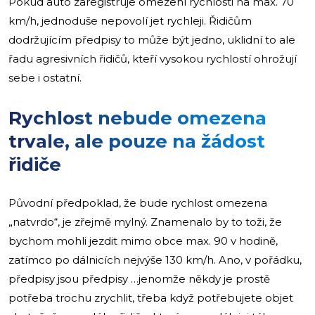
Pokud auto zaregistruje omezení rychlosti na max. 70
km/h, jednoduše nepovolí jet rychleji. Řidičům
dodržujícím předpisy to může být jedno, uklidní to ale
řadu agresivních řidičů, kteří vysokou rychlostí ohrožují
sebe i ostatní.
Rychlost nebude omezena
trvale, ale pouze na žádost
řidiče
Původní předpoklad, že bude rychlost omezena
„natvrdo“, je zřejmě mylný. Znamenalo by to toži, že
bychom mohli jezdit mimo obce max. 90 v hodině,
zatímco po dálnicích nejvýše 130 km/h. Ano, v pořádku,
předpisy jsou předpisy …jenomže někdy je prostě
potřeba trochu zrychlit, třeba když potřebujete objet