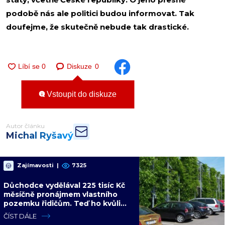
podobě nás ale politici budou informovat. Tak
doufejme, že skutečně nebude tak drastické.
Diskuze
0
Vstoupit do diskuze
Autor článku
Michal Ryšavý
Zajímavosti
|
7325
Důchodce vydělával 225 tisíc Kč
měsíčně pronájmem vlastního
pozemku řidičům. Teď ho kvůli
tomu čeká soud
ČÍST DÁLE