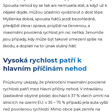
Spousta nehod by se tak ani nemusela stát, a když už k
nějaké dojde, můžou účastníci vyváznout o dost lépe.
Myšlenka dobrá, spousta řidičů jezdí bezohledně,
předjíždí zleva i zprava, projíždí na červenou, a
maximální povolená rychlost jim nic neříká. Jenomže
jsou případy, kdy může být takové omezení spíše na
škodu, a doplatí na to i jinak slušný řidič.
Vysoká rychlost patří k
hlavním příčinám nehod
Průzkumy ukázaly, že překročení maximální povolené
rychlosti patří mezi hlavní příčiny nehod. V intravilánu
(zastavěné obytné ploše) dochází k 37 % všech úmrtí na
silnicích na území EU; v 35 – 75 % případů jela auta vyšší
než povolenou rychlostí. Mimo obce pak zemře na