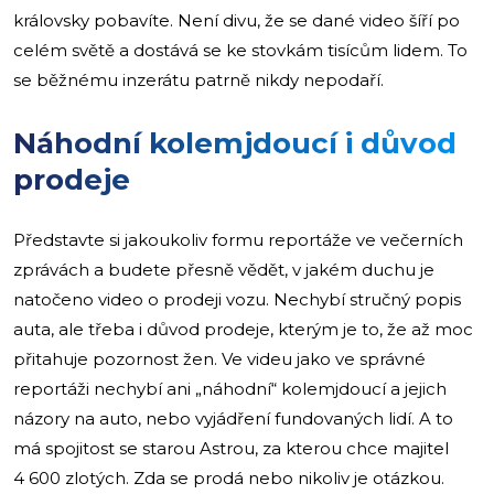
královsky pobavíte. Není divu, že se dané video šíří po
celém světě a dostává se ke stovkám tisícům lidem. To
se běžnému inzerátu patrně nikdy nepodaří.
Náhodní kolemjdoucí i důvod
prodeje
Představte si jakoukoliv formu reportáže ve večerních
zprávách a budete přesně vědět, v jakém duchu je
natočeno video o prodeji vozu. Nechybí stručný popis
auta, ale třeba i důvod prodeje, kterým je to, že až moc
přitahuje pozornost žen. Ve videu jako ve správné
reportáži nechybí ani „náhodní“ kolemjdoucí a jejich
názory na auto, nebo vyjádření fundovaných lidí. A to
má spojitost se starou Astrou, za kterou chce majitel
4 600 zlotých. Zda se prodá nebo nikoliv je otázkou.