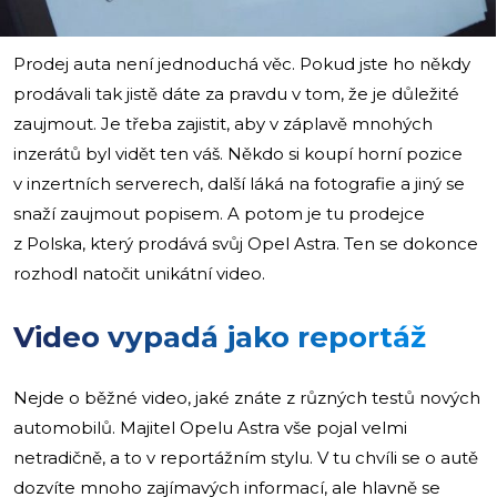
Prodej auta není jednoduchá věc. Pokud jste ho někdy
prodávali tak jistě dáte za pravdu v tom, že je důležité
zaujmout. Je třeba zajistit, aby v záplavě mnohých
inzerátů byl vidět ten váš. Někdo si koupí horní pozice
v inzertních serverech, další láká na fotografie a jiný se
snaží zaujmout popisem. A potom je tu prodejce
z Polska, který prodává svůj Opel Astra. Ten se dokonce
rozhodl natočit unikátní video.
Video vypadá jako reportáž
Nejde o běžné video, jaké znáte z různých testů nových
automobilů. Majitel Opelu Astra vše pojal velmi
netradičně, a to v reportážním stylu. V tu chvíli se o autě
dozvíte mnoho zajímavých informací, ale hlavně se