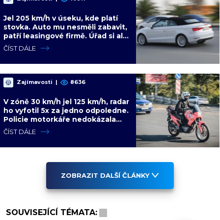
Jel 205 km/h v úseku, kde platí
stovka. Auto mu nesměli zabavit,
patří leasingové firmě. Úřad si ale
poradil jinak
ČÍST DÁLE
Zajímavosti
|
8636
V zóně 30 km/h jel 125 km/h, radar
ho vyfotil 5x za jedno odpoledne.
Policie motorkáře nedokázala
zastavit
ČÍST DÁLE
ZOBRAZIT DALŠÍ ČLÁNKY
SOUVISEJÍCÍ TÉMATA: