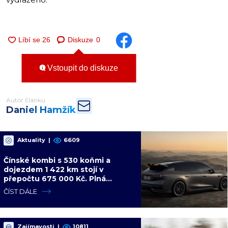
Diskuze
0
Vstoupit do diskuze
Autor článku
Daniel Hamžík
Aktuality
|
6609
Čínské kombi s 530 koňmi a
dojezdem 1 422 km stojí v
přepočtu 675 000 Kč. Plná
výbava je v ceně, VW a BMW mají
ČÍST DÁLE
problém
Zajímavosti
|
10811