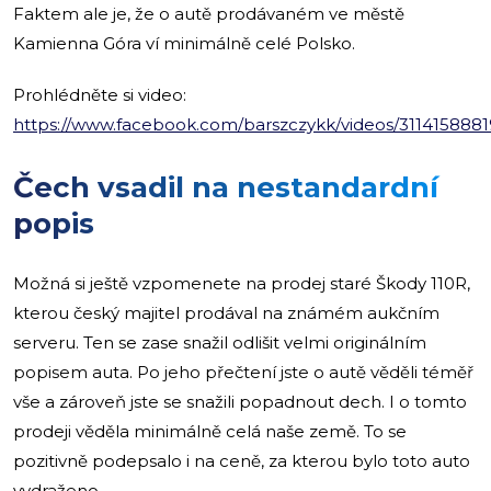
Faktem ale je, že o autě prodávaném ve městě
Kamienna Góra ví minimálně celé Polsko.
Prohlédněte si video:
https://www.facebook.com/barszczykk/videos/311415888
Čech vsadil na nestandardní
popis
Možná si ještě vzpomenete na prodej staré Škody 110R,
kterou český majitel prodával na známém aukčním
serveru. Ten se zase snažil odlišit velmi originálním
popisem auta. Po jeho přečtení jste o autě věděli téměř
vše a zároveň jste se snažili popadnout dech. I o tomto
prodeji věděla minimálně celá naše země. To se
pozitivně podepsalo i na ceně, za kterou bylo toto auto
vydraženo.