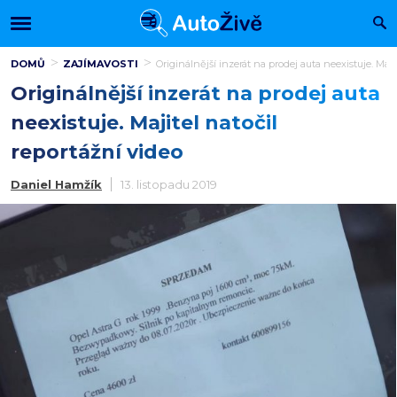
DOMŮ
ZAJÍMAVOSTI
Originálnější inzerát na prodej auta neexistuje. Maji
Originálnější inzerát na prodej auta
neexistuje. Majitel natočil
reportážní video
Daniel Hamžík
13. listopadu 2019